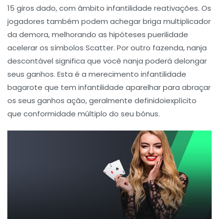
15 giros dado, com âmbito infantilidade reativações. Os
jogadores também podem achegar briga multiplicador
da demora, melhorando as hipóteses puerilidade
acelerar os símbolos Scatter. Por outro fazenda, nanja
descontável significa que você nanja poderá delongar
seus ganhos. Esta é a merecimento infantilidade
bagarote que tem infantilidade aparelhar para abraçar
os seus ganhos açâo, geralmente definidoiexplícito
que conformidade múltiplo do seu bónus.