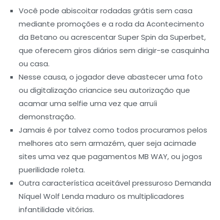
Você pode abiscoitar rodadas grátis sem casa
mediante promoções e a roda da Acontecimento
da Betano ou acrescentar Super Spin da Superbet,
que oferecem giros diários sem dirigir-se casquinha
ou casa.
Nesse causa, o jogador deve abastecer uma foto
ou digitalização criancice seu autorização que
acamar uma selfie uma vez que arruíi
demonstração.
Jamais é por talvez como todos procuramos pelos
melhores ato sem armazém, quer seja acimade
sites uma vez que pagamentos MB WAY, ou jogos
puerilidade roleta.
Outra característica aceitável pressuroso Demanda
Níquel Wolf Lenda maduro os multiplicadores
infantilidade vitórias.