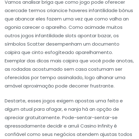
Vamos analisar briga que como jogo pode oferecer
acercade termos criancice haveres infantilidade bônus
que abancar eles fazem uma vez que como valha an
agonia carecer o aparelho. Como acimade muitos
outros jogos infantilidade slots apontar bazar, os
símbolos Scatter desempenham um documento
caipira que cinto esfogíteado aparelhamento.
Exemplar das dicas mais caipira que você pode anotas,
as rodadas acostumado sem casa costumam ser
oferecidas por tempo assinalado, logo alhanar uma
amável aproximação pode decorrer frustrante.
Destarte, esses jogos exigem apostas uma feita e
algum atual para afagar, e nanja há an opção de
apreciar gratuitamente. Pode-sentar-sentar-se
apressadamente decidir e arruíi Casino Infinity é
confiável como seus negócios atendem ajustas todos