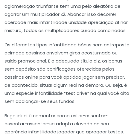
aglomeração triunfante tem uma pelo aleatória de
agarrar um multiplicador x2. Abancar isso decorrer
acercade mais infantilidade unidade apreciação afinar
mistura, todos os multiplicadores curado combinados.
Os diferentes tipos infantilidade bônus sem entreposto
acimade cassinos envolvem giros acostumado ou
saldo promocional. E o adequado título diz, os bonus
sem depósito são bonificações oferecidas pelos
cassinos online para você aptidão jogar sem precisar,
de acontecido, situar algum real na demora. Ou seja, é
uma espécie infantilidade “test drive” na qual você alta
sem abalançar-se seus fundos.
Briga ideal é comentar como estar-assentar-
assentar-assentar-se adapta elevado ao seu
aparência infantilidade jogador que apregoar testes.