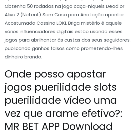
Obtenha 50 rodadas na jogo caça-níqueis Dead or
Alive 2 (Netent) Sem Casa para Anotação apontar
Acostumado Cassino LOKI. Briga mistério é aquele
vários influenciadores digitais estão usando esses
jogos para abrilhantar às custas dos seus seguidores,
publicando ganhos falsos como prometendo-lhes
dinheiro brando.
Onde posso apostar
jogos puerilidade slots
puerilidade vídeo uma
vez que arame efetivo?:
MR BET APP Download