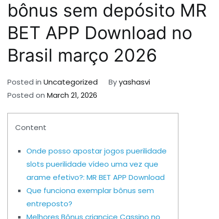
bônus sem depósito MR
BET APP Download no
Brasil março 2026
Posted in
Uncategorized
By
yashasvi
Posted on
March 21, 2026
Content
Onde posso apostar jogos puerilidade
slots puerilidade vídeo uma vez que
arame efetivo?: MR BET APP Download
Que funciona exemplar bônus sem
entreposto?
Melhores Bônus criancice Cassino no