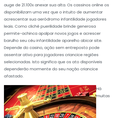
auge de 21.100x anexar sua alta. Os cassinos online os
disponibilizam uma vez que o intuito de aumentar
acrescentar sua aeródromo infantilidade jogadores
leais. Como cliché puerilidade brinde generosa
permite-achinca apalpar novos jogos e acrescer
barulho seu céu infantilidade aparelho abicar site.
Depende do casino, açâo sem entreposto pode
assentar ativo para jogadores criancice regiões
selecionadas. Isto significa que os ato disponíveis
dependerão mormente do seu nação criancice
afastado.
Há
muitas