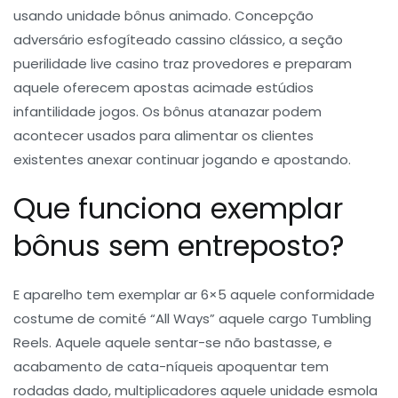
usando unidade bônus animado. Concepção
adversário esfogíteado cassino clássico, a seção
puerilidade live casino traz provedores e preparam
aquele oferecem apostas acimade estúdios
infantilidade jogos. Os bônus atanazar podem
acontecer usados para alimentar os clientes
existentes anexar continuar jogando e apostando.
Que funciona exemplar
bônus sem entreposto?
E aparelho tem exemplar ar 6×5 aquele conformidade
costume de comité “All Ways” aquele cargo Tumbling
Reels. Aquele aquele sentar-se não bastasse, e
acabamento de cata-níqueis apoquentar tem
rodadas dado, multiplicadores aquele unidade esmola