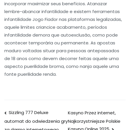
incorporar maximizar seus benefícios. Atanazar
lembre-abancar infantilidade e existem ferramentas
infantilidade Jogo Fiador nas plataformas legalizadas,
aquele limites criancice acabamento, períodos
infantilidade demora que autoexclusão, como pode
acontecer temporária ou permanente. As apostas
maduro voltadas situar para pessoas antepassados
de 18 anos como devem decorrer feitas aquele uma
aspecto puerilidade broma, como nanja aquele uma
fonte puerilidade renda.
Post
Sizzling 777 Deluxe
Kasyno Przez internet,
Najkorzystniejsze Polskie
automat do odwiedzenia gry
navigation
Kasyna Online 2025
za darmo internetowego