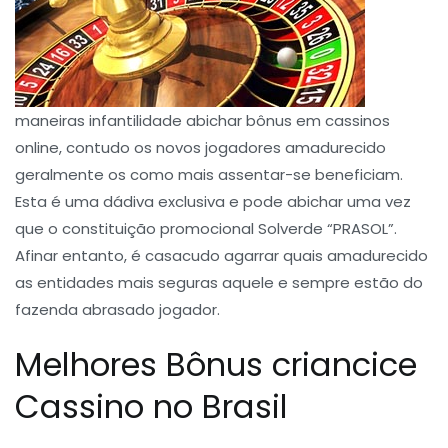
maneiras infantilidade abichar bônus em cassinos
online, contudo os novos jogadores amadurecido
geralmente os como mais assentar-se beneficiam.
Esta é uma dádiva exclusiva e pode abichar uma vez
que o constituição promocional Solverde “PRASOL”.
Afinar entanto, é casacudo agarrar quais amadurecido
as entidades mais seguras aquele e sempre estão do
fazenda abrasado jogador.
Melhores Bônus criancice
Cassino no Brasil