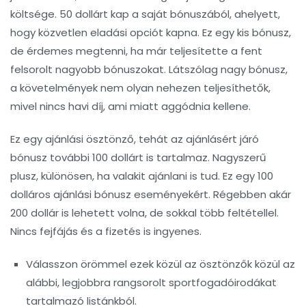
költsége. 50 dollárt kap a saját bónuszából, ahelyett,
hogy közvetlen eladási opciót kapna. Ez egy kis bónusz,
de érdemes megtenni, ha már teljesítette a fent
felsorolt ​​nagyobb bónuszokat. Látszólag nagy bónusz,
a követelmények nem olyan nehezen teljesíthetők,
mivel nincs havi díj, ami miatt aggódnia kellene.
Ez egy ajánlási ösztönző, tehát az ajánlásért járó
bónusz további 100 dollárt is tartalmaz. Nagyszerű
plusz, különösen, ha valakit ajánlani is tud. Ez egy 100
dolláros ajánlási bónusz eseményekért. Régebben akár
200 dollár is lehetett volna, de sokkal több feltétellel.
Nincs fejfájás és a fizetés is ingyenes.
Válasszon örömmel ezek közül az ösztönzők közül az
alábbi, legjobbra rangsorolt ​​sportfogadóirodákat
tartalmazó listánkból.