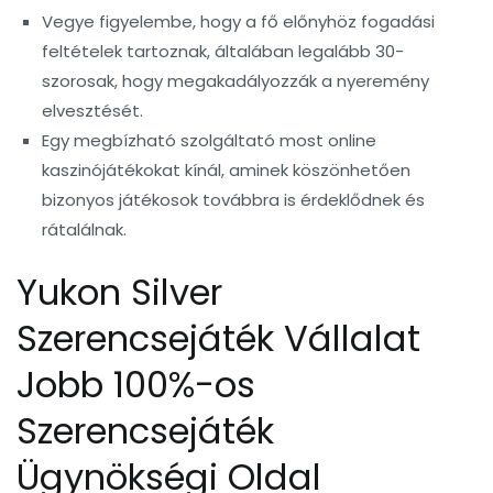
Vegye figyelembe, hogy a fő előnyhöz fogadási
feltételek tartoznak, általában legalább 30-
szorosak, hogy megakadályozzák a nyeremény
elvesztését.
Egy megbízható szolgáltató most online
kaszinójátékokat kínál, aminek köszönhetően
bizonyos játékosok továbbra is érdeklődnek és
rátalálnak.
Yukon Silver
Szerencsejáték Vállalat
Jobb 100%-os
Szerencsejáték
Ügynökségi Oldal