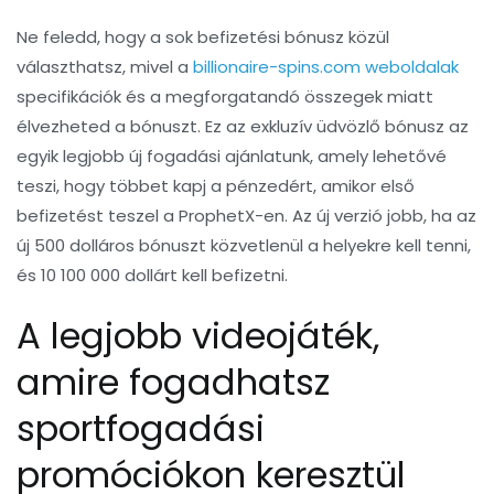
Ne feledd, hogy a sok befizetési bónusz közül
választhatsz, mivel a
billionaire-spins.com weboldalak
specifikációk és a megforgatandó összegek miatt
élvezheted a bónuszt. Ez az exkluzív üdvözlő bónusz az
egyik legjobb új fogadási ajánlatunk, amely lehetővé
teszi, hogy többet kapj a pénzedért, amikor első
befizetést teszel a ProphetX-en. Az új verzió jobb, ha az
új 500 dolláros bónuszt közvetlenül a helyekre kell tenni,
és 10 100 000 dollárt kell befizetni.
A legjobb videojáték,
amire fogadhatsz
sportfogadási
promóciókon keresztül