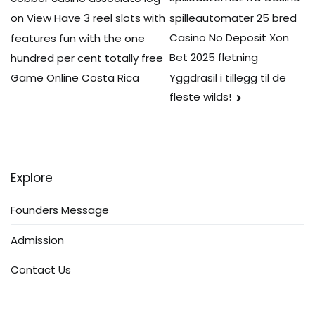
navigation
spilleautomater 25 bred
on View Have 3 reel slots with
Casino No Deposit Xon
features fun with the one
Bet 2025 fletning
hundred per cent totally free
Yggdrasil i tillegg til de
Game Online Costa Rica
fleste wilds!
Explore
Founders Message
Admission
Contact Us