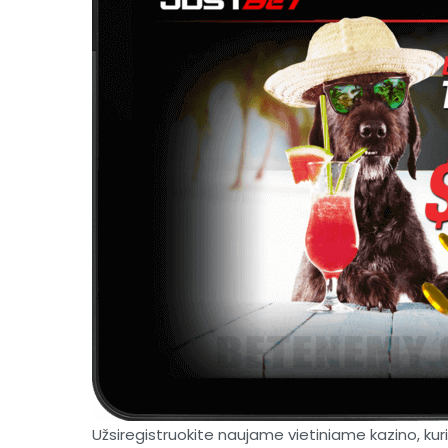
Užsiregistruokite naujame vietiniame kazino, kuri