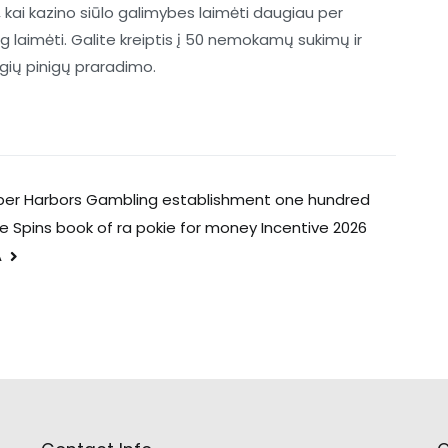
, kai kazino siūlo galimybes laimėti daugiau per
laimėti. Galite kreiptis į 50 nemokamų sukimų ir
ngių pinigų praradimo.
per Harbors Gambling establishment one hundred
e Spins book of ra pokie for money Incentive 2026
A