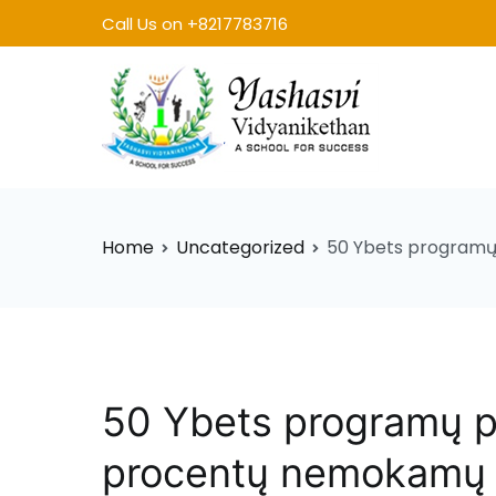
Skip
Call Us on +8217783716
to
content
Yashasvi
Home
Uncategorized
50 Ybets programų 
50 Ybets programų p
procentų nemokamų „