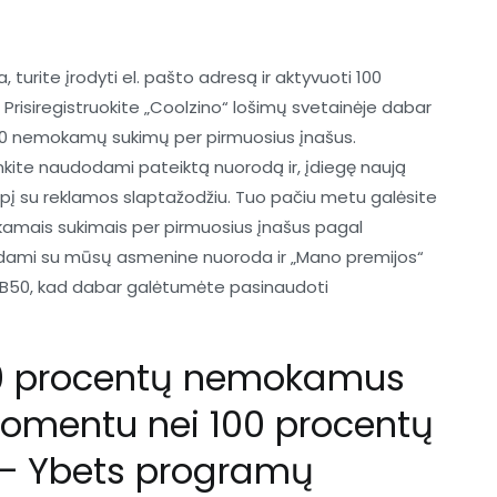
turite įrodyti el. pašto adresą ir aktyvuoti 100
risiregistruokite „Coolzino“ lošimų svetainėje dabar
250 nemokamų sukimų per pirmuosius įnašus.
nkite naudodami pateiktą nuorodą ir, įdiegę naują
apį su reklamos slaptažodžiu.
Tuo pačiu metu galėsite
kamais sukimais per pirmuosius įnašus pagal
aisdami su mūsų asmenine nuoroda ir „Mano premijos“
DB50, kad dabar galėtumėte pasinaudoti
100 procentų nemokamus
omentu nei 100 procentų
– Ybets programų