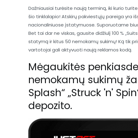
Dažniausiai turėsite naują terminą, iki kurio turite
šio tinklalapio! Atskirų pakviestųjų pareiga yra išs
nacionaliniuose įstatymuose. Suporuotame biudžete
Bet tai dar ne viskas, gausite didžiulį 100 % „Suit
statymą ir kitus 50 nemokamų sukimų! Ką tik pris
vartotojai gali aktyvuoti naują reklamos kodą.
Mėgaukitės penkiasde
nemokamų sukimų žai
Splash“ „Struck 'n' Spin
depozito.