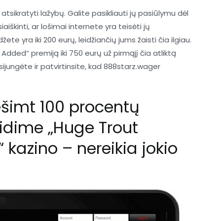
 atsikratyti lažybų. Galite pasikliauti jų pasiūlymu dėl
iaiškinti, ar lošimai internete yra teisėti jų
 yra iki 200 eurų, leidžiančių jums žaisti čia ilgiau.
s Added“ premiją iki 750 eurų už pirmąjį čia atliktą
ijungėte ir patvirtinsite, kad 888starz.wager
šimt 100 procentų
dime „Huge Trout
“ kazino – nereikia jokio