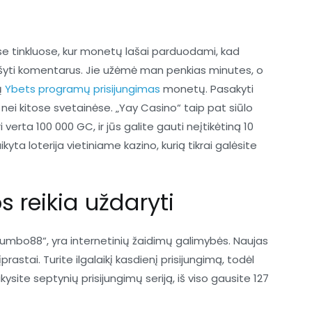
ose tinkluose, kur monetų lašai parduodami, kad
ašyti komentarus. Jie užėmė man penkias minutes, o
ų
Ybets programų prisijungimas
monetų. Pasakyti
au nei kitose svetainėse. „Yay Casino“ taip pat siūlo
verta 100 000 GC, ir jūs galite gauti neįtikėtiną 10
ta loterija vietiniame kazino, kurią tikrai galėsite
s reikia uždaryti
ę „Jumbo88“, yra internetinių žaidimų galimybės. Naujas
stai. Turite ilgalaikį kasdienį prisijungimą, todėl
kysite septynių prisijungimų seriją, iš viso gausite 127