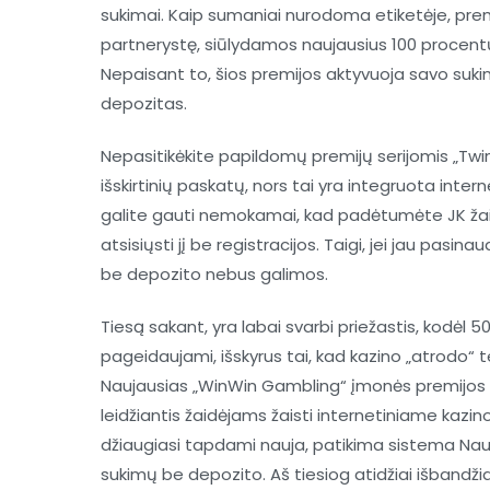
sukimai. Kaip sumaniai nurodoma etiketėje, prem
partnerystę, siūlydamos naujausius 100 procen
Nepaisant to, šios premijos aktyvuoja savo sukim
depozitas.
Nepasitikėkite papildomų premijų serijomis „Tw
išskirtinių paskatų, nors tai yra integruota inter
galite gauti nemokamai, kad padėtumėte JK žai
atsisiųsti jį be registracijos. Taigi, jei jau pasi
be depozito nebus galimos.
Tiesą sakant, yra labai svarbi priežastis, kodė
pageidaujami, išskyrus tai, kad kazino „atrodo“
Naujausias „WinWin Gambling“ įmonės premijos
leidžiantis žaidėjams žaisti internetiniame kaz
džiaugiasi tapdami nauja, patikima sistema Na
sukimų be depozito. Aš tiesiog atidžiai išbandžia