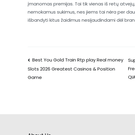
įmanomas premijas. Tai tik vienas iš retų atvejų
nemokamus sukimus, nes jiems tai nėra per daug 
išbandyti kitus žaidimus nesijaudindami dėl bra
Post
Best You Gold Train Rtp play Real money
Su
Fre
Slots 2026 Greatest Casinos & Position
navigation
QI
Game