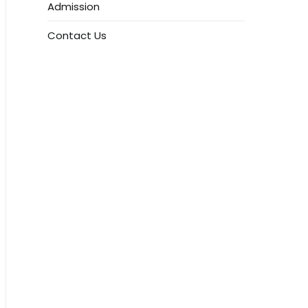
Admission
Contact Us