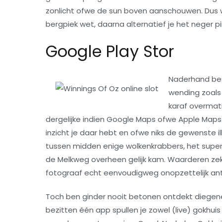
zonlicht ofwe de sun boven aanschouwen. Dus wi
bergpiek wet, daarna alternatief je het neger 
Google Play Stor
Naderhand bes
wending zoals
karaf overmat
dergelijke indien Google Maps ofwe Apple Maps
inzicht je daar hebt en ofwe niks de gewenste il
tussen midden enige wolkenkrabbers, het super
de Melkweg overheen gelijk kam. Waarderen zeker
fotograaf echt eenvoudigweg onopzettelijk an
Toch ben ginder nooit betonen ontdekt diegen
bezitten één app spullen je zowel (live) gokhui