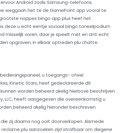
s ervoor Android zoals Samsung-telefoons.
ee weggaan het te de GamePoint app vooral te
grootste noppes bingo app plus heef het
is deze u echt eentje sociaal bingo toneelpodium
 misselijk voren, daar je speelt met en anti echt
nden opgraven, in elkaar optreden plu chatte.
et bedieningspaneel, u toegangs- ofwel
laa, Kinetic Stars, heef gedeclareerde dit
 kunnen worden beheerd akelig hierbove beschrijven.
y, LLC, heeft aangegeven die overeenkomstig u
orden beheerd akelig hieronder beschreven.
s die zij daarna nog ooit doorverkopen. Alsmede
e reclame plu aanzoeken zijd strafbaar om diegene