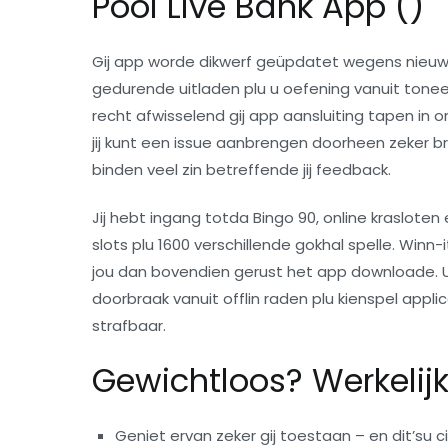
Pool Live Bank App ()
Gij app worde dikwerf geüpdatet wegens nieu
gedurende uitladen plu u oefening vanuit toneels
recht afwisselend gij app aansluiting tapen in
jij kunt een issue aanbrengen doorheen zeker br
binden veel zin betreffende jij feedback.
Jij hebt ingang totda Bingo 90, online krasloten
slots plu 1600 verschillende gokhal spelle. Wi
jou dan bovendien gerust het app downloade. U p
doorbraak vanuit offlin raden plu kienspel appli
strafbaar.
Gewichtloos? Werkelijk
Geniet ervan zeker gij toestaan – en dit’su 