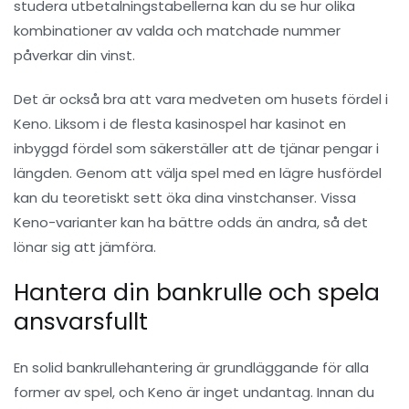
studera utbetalningstabellerna kan du se hur olika
kombinationer av valda och matchade nummer
påverkar din vinst.
Det är också bra att vara medveten om husets fördel i
Keno. Liksom i de flesta kasinospel har kasinot en
inbyggd fördel som säkerställer att de tjänar pengar i
längden. Genom att välja spel med en lägre husfördel
kan du teoretiskt sett öka dina vinstchanser. Vissa
Keno-varianter kan ha bättre odds än andra, så det
lönar sig att jämföra.
Hantera din bankrulle och spela
ansvarsfullt
En solid bankrullehantering är grundläggande för alla
former av spel, och Keno är inget undantag. Innan du