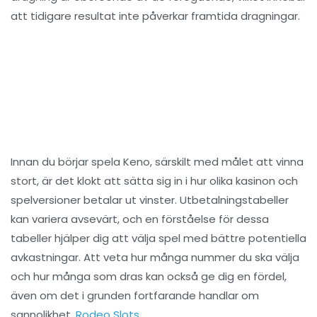
att tidigare resultat inte påverkar framtida dragningar.
Innan du börjar spela Keno, särskilt med målet att vinna
stort, är det klokt att sätta sig in i hur olika kasinon och
spelversioner betalar ut vinster. Utbetalningstabeller
kan variera avsevärt, och en förståelse för dessa
tabeller hjälper dig att välja spel med bättre potentiella
avkastningar. Att veta hur många nummer du ska välja
och hur många som dras kan också ge dig en fördel,
även om det i grunden fortfarande handlar om
sannolikhet.
Rodeo Slots