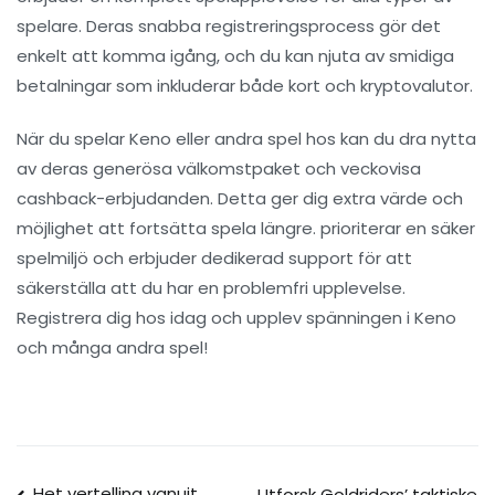
spelare. Deras snabba registreringsprocess gör det
enkelt att komma igång, och du kan njuta av smidiga
betalningar som inkluderar både kort och kryptovalutor.
När du spelar Keno eller andra spel hos kan du dra nytta
av deras generösa välkomstpaket och veckovisa
cashback-erbjudanden. Detta ger dig extra värde och
möjlighet att fortsätta spela längre. prioriterar en säker
spelmiljö och erbjuder dedikerad support för att
säkerställa att du har en problemfri upplevelse.
Registrera dig hos idag och upplev spänningen i Keno
och många andra spel!
Het vertelling vanuit
Utforsk Goldriders’ taktiske