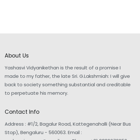
About Us
Yashasvi Vidyanikethan is the result of a promise I
made to my father, the late Sri. G.Lakshmiah: I will give
back to society something substantial and creditable
to perpetuate his memory.
Contact Info
Address : #1/2, Bagalur Road, Kattegenahalli (Near Bus
Stop), Bengaluru - 560063. Email :