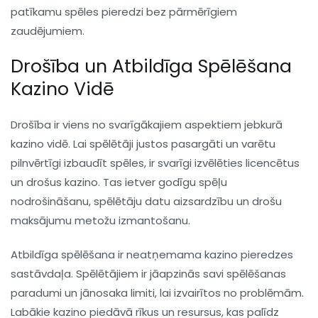
patīkamu spēles pieredzi bez pārmērīgiem
zaudējumiem.
Drošība un Atbildīga Spēlēšana
Kazino Vidē
Drošība ir viens no svarīgākajiem aspektiem jebkurā
kazino vidē. Lai spēlētāji justos pasargāti un varētu
pilnvērtīgi izbaudīt spēles, ir svarīgi izvēlēties licencētus
un drošus kazino. Tas ietver godīgu spēļu
nodrošināšanu, spēlētāju datu aizsardzību un drošu
maksājumu metožu izmantošanu.
Atbildīga spēlēšana ir neatņemama kazino pieredzes
sastāvdaļa. Spēlētājiem ir jāapzinās savi spēlēšanas
paradumi un jānosaka limiti, lai izvairītos no problēmām.
Labākie kazino piedāvā rīkus un resursus, kas palīdz