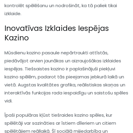
kontrolēt spēlēšanu un nodrošināt, ka tā paliek tikai
izklaide.
Inovatīvas Izklaides Iespējas
Kazino
Mūsdienu kazino pasaule nepārtraukti attīstās,
piedāvājot arvien jaunākas un aizraujošākas izklaides
iespējas. Tiešsaistes kazino ir paplašinājuši piekļuvi
kazino spēlēm, padarot tās pieejamas jebkurā laikā un
vietā. Augstas kvalitātes grafika, reālistiskas skaņas un
interaktīvās funkcijas rada iespaidīgu un saistošu spēles
vidi.
Īpaši populāras kļūst tiešraides kazino spēles, kur
spēlētāji var sazināties ar īstiem dīleriem un citiem
spēlētājiem reāllaikā. Šī sociālā mijiedarbība un