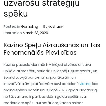
uzvarošu stratēģiju
spēku
Posted in
Gambling
By
yashasvi
Posted on
March 23, 2026
Kazino Spēļu Aizraušanās un Tās
Fenomenālās Pievilcības
Kazino pasaule vienmēr ir vilinājusi cilvēkus ar savu
unikālo atmosfēru, spriedzi un iespēju izjust azartu, un
šobrīd Latvijā par vienu no jaunākajām un
inovatīvākajām platformām sevi pozicionē
vietne
, kas
maina spēles noteikumus kopš 2026. gada. Neatkarīgi
no tā, vai runa ir par klasiskām galda spēlēm vai
moderniem spēļu automātiem, kazino sniedz