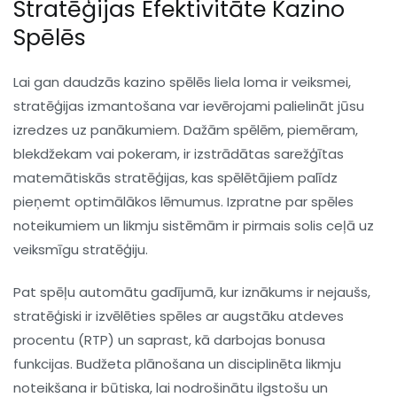
Stratēģijas Efektivitāte Kazino
Spēlēs
Lai gan daudzās kazino spēlēs liela loma ir veiksmei,
stratēģijas izmantošana var ievērojami palielināt jūsu
izredzes uz panākumiem. Dažām spēlēm, piemēram,
blekdžekam vai pokeram, ir izstrādātas sarežģītas
matemātiskās stratēģijas, kas spēlētājiem palīdz
pieņemt optimālākos lēmumus. Izpratne par spēles
noteikumiem un likmju sistēmām ir pirmais solis ceļā uz
veiksmīgu stratēģiju.
Pat spēļu automātu gadījumā, kur iznākums ir nejaušs,
stratēģiski ir izvēlēties spēles ar augstāku atdeves
procentu (RTP) un saprast, kā darbojas bonusa
funkcijas. Budžeta plānošana un disciplinēta likmju
noteikšana ir būtiska, lai nodrošinātu ilgstošu un