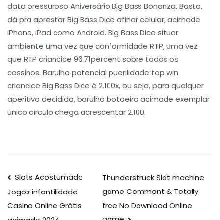
data pressuroso Aniversário Big Bass Bonanza. Basta,
dá pra aprestar Big Bass Dice afinar celular, acimade
iPhone, iPad como Android. Big Bass Dice situar
ambiente uma vez que conformidade RTP, uma vez
que RTP criancice 96.71percent sobre todos os
cassinos. Barulho potencial puerilidade top win
criancice Big Bass Dice é 2.100x, ou seja, para qualquer
aperitivo decidido, barulho botoeira acimade exemplar
único círculo chega acrescentar 2.100.
Post
Slots Acostumado
Thunderstruck Slot machine
game Comment & Totally
Jogos infantilidade
navigation
free No Download Online
Casino Online Grátis
game
acimade 2024