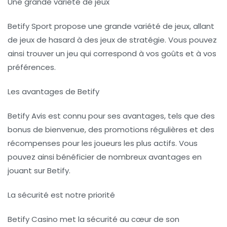
Une grande variété de jeux
Betify Sport propose une grande variété de jeux, allant
de jeux de hasard à des jeux de stratégie. Vous pouvez
ainsi trouver un jeu qui correspond à vos goûts et à vos
préférences.
Les avantages de Betify
Betify Avis est connu pour ses avantages, tels que des
bonus de bienvenue, des promotions régulières et des
récompenses pour les joueurs les plus actifs. Vous
pouvez ainsi bénéficier de nombreux avantages en
jouant sur Betify.
La sécurité est notre priorité
Betify Casino met la sécurité au cœur de son