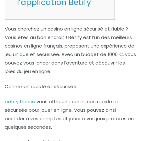
l’application Betify
Vous cherchez un casino en ligne sécurisé et fiable ?
Vous êtes au bon endroit ! Betify est l’un des meilleurs
casinos en ligne français, proposant une expérience de
jeu unique et sécurisée. Avec un budget de 1000 €, vous
pouvez vous lancer dans l’aventure et découvrir les
joies du jeu en ligne.
Connexion rapide et sécurisée
betify france
vous offre une connexion rapide et
sécurisée pour jouer en ligne. Vous pouvez ainsi
accéder à vos comptes et jouer à vos jeux préférés en
quelques secondes.