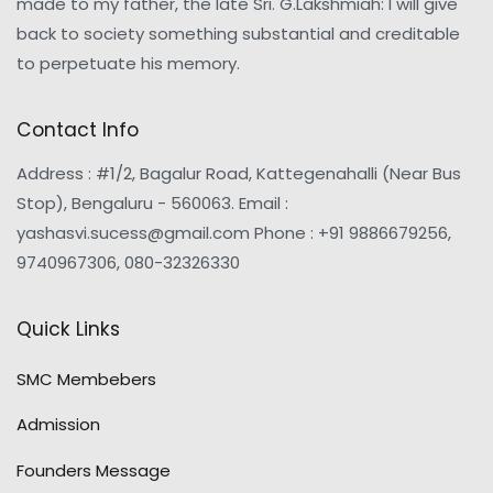
made to my father, the late Sri. G.Lakshmiah: I will give
back to society something substantial and creditable
to perpetuate his memory.
Contact Info
Address : #1/2, Bagalur Road, Kattegenahalli (Near Bus
Stop), Bengaluru - 560063. Email :
yashasvi.sucess@gmail.com Phone : +91 9886679256,
9740967306, 080-32326330
Quick Links
SMC Membebers
Admission
Founders Message