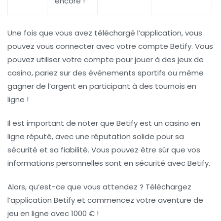
encore !
Une fois que vous avez téléchargé l’application, vous
pouvez vous connecter avec votre compte Betify. Vous
pouvez utiliser votre compte pour jouer à des jeux de
casino, pariez sur des événements sportifs ou même
gagner de l’argent en participant à des tournois en
ligne !
Il est important de noter que Betify est un casino en
ligne réputé, avec une réputation solide pour sa
sécurité et sa fiabilité. Vous pouvez être sûr que vos
informations personnelles sont en sécurité avec Betify.
Alors, qu’est-ce que vous attendez ? Téléchargez
l’application Betify et commencez votre aventure de
jeu en ligne avec 1000 € !