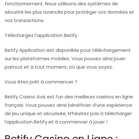
fonctionnement. Nous utilisons des systèmes de
sécurité les plus avancés pour protéger vos données et
vos transactions.
Téléchargez l’application Betify
Betify Application est disponible pour téléchargement
sur les plateformes mobiles. Vous pouvez ainsi jouer
partout et à tout moment, où que vous soyez.
Vous êtes prêt à commencer ?
Betify Casino Avis est l’un des meilleurs casinos en ligne
français. Vous pouvez ainsi bénéficier d’une expérience
de jeu unique et sécurisée. N’hésitez pas à télécharger
l’application Betify et à commencer à jouer !
Betify Casino en Ligne :