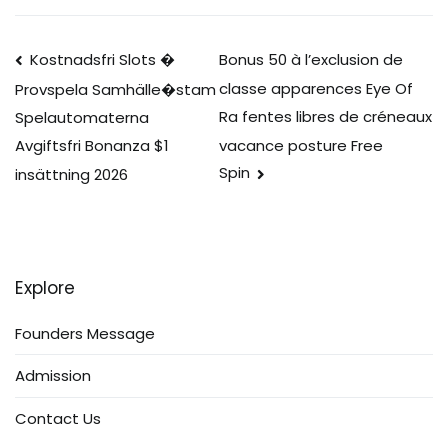
Post
Kostnadsfri Slots �
Bonus 50 à l’exclusion de
classe apparences Eye Of
Provspela Samhälle�stam
navigation
Ra fentes libres de créneaux
Spelautomaterna
vacance posture Free
Avgiftsfri Bonanza $1
Spin
insättning 2026
Explore
Founders Message
Admission
Contact Us