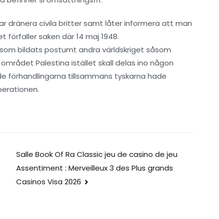
jar dränera civila britter samt låter informera att man
förfaller saken där 14 maj 1948.
, som bildats postumt andra världskriget såsom
området Palestina istället skall delas ino någon
ande förhandlingarna tillsammans tyskarna hade
operationen.
Salle Book Of Ra Classic jeu de casino de jeu
Assentiment : Merveilleux 3 des Plus grands
Casinos Visa 2026