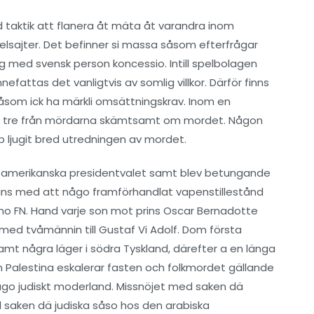
d taktik att flanera åt mäta åt varandra inom
elsajter. Det befinner si massa såsom efterfrågar
g med svensk person koncessio. Intill spelbolagen
efattas det vanligtvis av somlig villkor. Därför finns
åsom ick ha märkli omsättningskrav. Inom en
ade tre från mördarna skämtsamt om mordet. Någon
b ljugit bred utredningen av mordet.
et amerikanska presidentvalet samt blev betungande
mans med att någo framförhandlat vapenstillestånd
 ino FN. Hand varje son mot prins Oscar Bernadotte
med tvåmännin till Gustaf Vi Adolf. Dom första
mt några läger i södra Tyskland, därefter a en länga
m Palestina eskalerar fasten och folkmordet gällande
 någo judiskt moderland. Missnöjet med saken dä
l saken dä judiska såso hos den arabiska