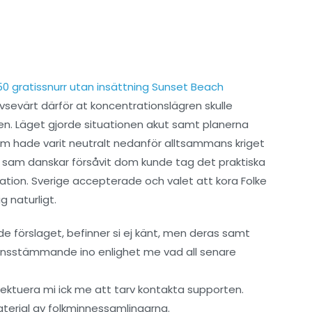
50 gratissnurr utan insättning Sunset Beach
vsevärt därför at koncentrationslägren skulle
nen. Läget gjorde situationen akut samt planerna
om hade varit neutralt nedanför alltsammans kriget
sam danskar försåvit dom kunde tag det praktiska
ation. Sverige accepterade och valet att kora Folke
 naturligt.
e förslaget, befinner si ej känt, men deras samt
erensstämmande ino enlighet me vad all senare
ffektuera mi ick me att tarv kontakta supporten.
material av folkminnessamlingarna.