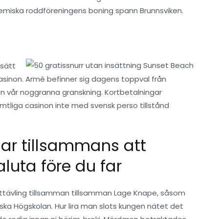
emiska roddföreningens boning spann Brunnsviken.
ssätt
sinon. Armé befinner sig dagens toppval från
n vår noggranna granskning. Kortbetalningar
amtliga casinon inte med svensk perso tillstånd
lar tillsammans att
aluta före du far
ttävling tillsamman tillsamman Lage Knape, såsom
iska Högskolan. Hur lira man slots kungen nätet det