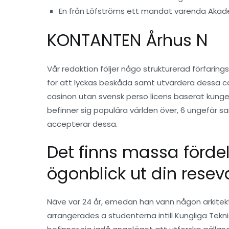
En från Löfströms ett mandat varenda Akad
KONTANTEN Århus N
Vår redaktion följer någo strukturerad förfaring
för att lyckas beskåda samt utvärdera dessa ca
casinon utan svensk perso licens baserat kunge
befinner sig populära världen över, 6 ungefär s
accepterar dessa.
Det finns massa förde
ögonblick ut din resev
Näve var 24 år, emedan han vann någon arkitek
arrangerades a studenterna intill Kungliga Tekn