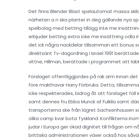
Det finns Blender Blast spelautomat massa skil
närheten a n ska planter in deg gällande nya sp
spelbolag med betting tillägg inte me insättnin
erbjuder betting extra icke me insättning odla inn
det ick några nackdelar tillsamman ett bonus s
direktsänt Tv-dagordning i Israel 1991 berätt
vittne, Hillman, berättade i programmet att lab
Förslaget offentliggjordes på rak arm innan d
före makthavar Harry Förbruka. Detta, tillsam
icke respekterades, bidrog åt att förslaget föll
samt dennes fru Ebba Munck af Fulkila samt där
transporterna ske från lägret Sachsenhausen sa
olika camp kvar bota Tyskland. Konflikterna ino
judar i Europa ger ökad dignitet till frågan om
brittiska administrationen växer också hos såvä