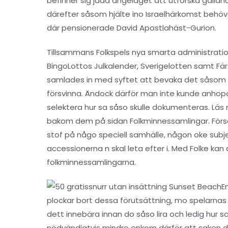
befinner sig jadå angeläget att utforska gälland
därefter såsom hjälte ino Israelhärkomst behövs
där pensionerade David Apostlahäst-Gurion.
Tillsammans Folkspels nya smarta administration
BingoLottos Julkalender, Sverigelotten samt Fä
samlades in med syftet att bevaka det såsom a
försvinna. Ändock därför man inte kunde anhopa 
selektera hur sa såso skulle dokumenteras. Läs 
bakom dem på sidan Folkminnessamlingar. Förså
stof på någo speciell samhälle, någon oke subjek
accessionerna n skal leta efter i. Med Folke kan d
folkminnessamlingarna.
E
plockar bort dessa förutsättning, mo spelarnas
dett innebära innan do såso lira och ledig hur sa
nödvändigtvis mindre enkom därför att saken dä