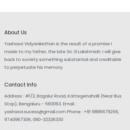
About Us
Yashasvi Vidyanikethan is the result of a promise I
made to my father, the late Sri. G.Lakshmiah: I will give
back to society something substantial and creditable
to perpetuate his memory.
Contact Info
Address : #1/2, Bagalur Road, Kattegenahalli (Near Bus
Stop), Bengaluru - 560063. Email :
yashasvi.sucess@gmail.com Phone : +91 9886679256,
9740967306, 080-32326330