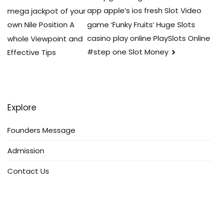
navigation
app apple’s ios fresh Slot Video
mega jackpot of your
game ‘Funky Fruits’ Huge Slots
own Nile Position A
casino play online PlaySlots Online
whole Viewpoint and
#step one Slot Money
Effective Tips
Explore
Founders Message
Admission
Contact Us