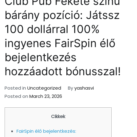
Club Pub Fekete színű
bárány pozíció: Játssz
100 dollárral 100%
ingyenes FairSpin élő
bejelentkezés
hozzáadott bónusszal!
Posted in
Uncategorized
By
yashasvi
Posted on
March 23, 2026
Cikkek
FairSpin élő bejelentkezés: