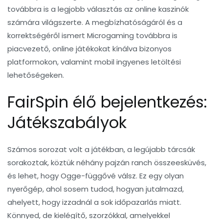
továbbra is a legjobb választás az online kaszinók
számára világszerte.
A megbízhatóságáról és a
korrektségéről ismert Microgaming továbbra is
piacvezető, online játékokat kínálva bizonyos
platformokon, valamint mobil ingyenes letöltési
lehetőségeken.
FairSpin élő bejelentkezés:
Játékszabályok
Számos sorozat volt a játékban, a legújabb tárcsák
sorakoztak, köztük néhány pajzán ranch összeesküvés,
és lehet, hogy Ogge-függővé válsz. Ez egy olyan
nyerőgép, ahol sosem tudod, hogyan jutalmazd,
ahelyett, hogy izzadnál a sok időpazarlás miatt.
Könnyed, de kielégítő, szorzókkal, amelyekkel