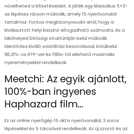
növelheted a kifizetéseidet. A játék egy klasszikus 5×3-
as lépéses rácson működik, amely 15 nyerővonalat
tartalmaz. Fontos megbizonyosodni arról, hogy a
kiválasztott helyi kaszinó elfogadható számodra, és a
lakóhelyed bírósági struktúráján belül működik.
Identitása kiváló volatilitási besorolással, körülbelül
96,31%-os RTP-vel és 1180x-tól elérhető maximális
nyereményekkel rendelkezik.
Meetchi: Az egyik ajánlott,
100%-ban ingyenes
Haphazard film…
Ez az online nyerőgép 15 aktív nyerővonallal, 3 soros
lépésekkel és 5 tárcsával rendelkezik. Az új szorzó és az