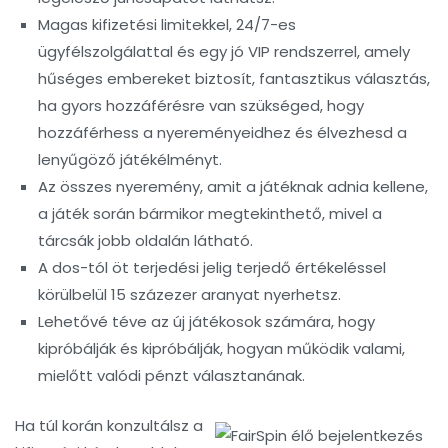
Magas kifizetési limitekkel, 24/7-es
ügyfélszolgálattal és egy jó VIP rendszerrel, amely
hűséges embereket biztosít, fantasztikus választás,
ha gyors hozzáférésre van szükséged, hogy
hozzáférhess a nyereményeidhez és élvezhesd a
lenyűgöző játékélményt.
Az összes nyeremény, amit a játéknak adnia kellene,
a játék során bármikor megtekinthető, mivel a
tárcsák jobb oldalán látható.
A dos-tól öt terjedési jelig terjedő értékeléssel
körülbelül 15 százezer aranyat nyerhetsz.
Lehetővé téve az új játékosok számára, hogy
kipróbálják és kipróbálják, hogyan működik valami,
mielőtt valódi pénzt választanának.
Ha túl korán konzultálsz a