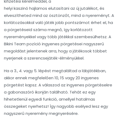
kifizetési kérelmeddel, a
helyi kaszinó hajlamos elutasítani az új jutalékot, és
elveszítheted mind az ösztönzőt, mind a nyereményt. A
korlátozásokkal való játék jobb pontszámot érhet el, ha
a pörgetéseid száma megnő, így korlátozott
nyereményekkel vagy több játékkal szembesülhetsz. A
Bikini Team pozíció ingyenes pörgetései nagyszerű
megoldást jelentenek arra, hogy a játékosok többet
nyerjenek a szerencsejáték-élményükkel.
Ha a 3., 4. vagy 5. lépést megtaláltad a lábjátékban,
akkor ennek megfelelően 10, 15 vagy 20 ingyenes
pörgetést kapsz. A válaszod az ingyenes pörgetésekre
a gabonaszóró ikonján található. Tehát ez egy
hihetetlenül egyedi funkció, amellyel hatalmas
összegeket nyerhetsz! Így nagyobb esélyed lesz egy
nagyszerű nyeremény megnyerésére.