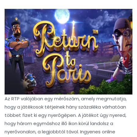
Az RTP valójában egy mérőszám, amely megmutatja,
hogy a játékosok tétjeinek hány százaléka várhatóan
többet fizet ki egy nyerőgépen. A játékot úgy nyered,
hogy három egymáshoz illő ikon körül landolsz a
nyerővonalon, a legjobbtól távol. Ingyenes online