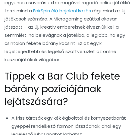
ingyenes csavarás extra magával ragadó online játékká
teszi mind a
FairSpin élő bejelentkezés
régi, mind az új
játékosok számára. A Microgaming ezúttal okosan
játszott – az új, kreatív embereknek élvezniük kell a
semmiért, ha belevágnak a játékba, a legjobb, ha egy
csintalan fekete bárány kacsint! Ez az egyik
legelterjedtebb és legelső szoftverüzlet az online
kaszinójátékok világában.
Tippek a Bar Club fekete
bárány pozíciójának
lejátszására?
A friss tárcsák egy kék égbolttal és környezetbarát
gyeppel rendelkező farmon játszódnak, ahol egy
legelésző juhcsapatot láthatsz.