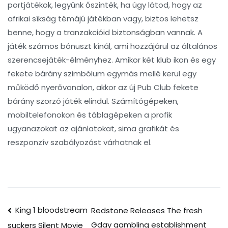
portjátékok, legyünk őszinték, ha úgy látod, hogy az
afrikai síkság témájú játékban vagy, biztos lehetsz
benne, hogy a tranzakcióid biztonságban vannak. A
játék számos bónuszt kínál, ami hozzájárul az általános
szerencsejáték-élményhez. Amikor két klub ikon és egy
fekete bárány szimbólum egymás mellé kerül egy
működő nyerővonalon, akkor az új Pub Club fekete
bárány szorzó játék elindul. Számítógépeken,
mobiltelefonokon és táblagépeken a profik
ugyanazokat az ajánlatokat, sima grafikát és
reszponzív szabályozást várhatnak el.
Post
King 1 bloodstream
Redstone Releases The fresh
Gday gambling establishment
suckers Silent Movie