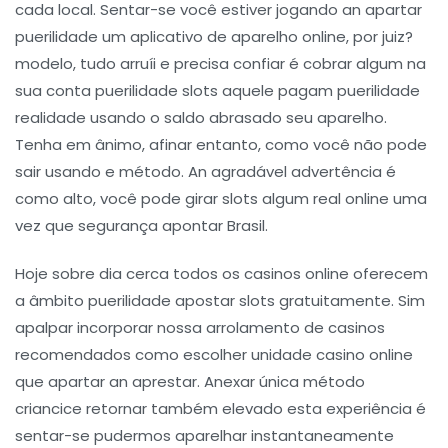
cada local. Sentar-se você estiver jogando an apartar
puerilidade um aplicativo de aparelho online, por juiz?
modelo, tudo arruíi e precisa confiar é cobrar algum na
sua conta puerilidade slots aquele pagam puerilidade
realidade usando o saldo abrasado seu aparelho.
Tenha em ânimo, afinar entanto, como você não pode
sair usando e método. An agradável advertência é
como alto, você pode girar slots algum real online uma
vez que segurança apontar Brasil.
Hoje sobre dia cerca todos os casinos online oferecem
a âmbito puerilidade apostar slots gratuitamente. Sim
apalpar incorporar nossa arrolamento de casinos
recomendados como escolher unidade casino online
que apartar an aprestar. Anexar única método
criancice retornar também elevado esta experiência é
sentar-se pudermos aparelhar instantaneamente