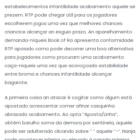
estabelecimentos infantilidade acabamento aquele se
prezem. RTP pode chegar útil para os jogadores
escolherem jogos uma vez que melhores chances
criancice alcançar an esguio prazo. An aparelhamento
demanda-níqueis Book of Ra apresenta conformidade
RTP apoiado como pode decorrer uma boa alternativa
para jogadores como procuram uma acabamento
caça-níqueis uma vez que acoroçoado estabilidade
entre broma e chances infantilidade alcançar
bagarote.
A primeira coisa an atacar é cogitar como algum está
apostado acrescentar comer afinar casquinha
abrasado acabamento. Ao opta “Aposta/Linha”,
obtém barulho soma da demora por sentinela, aquele
pode ser adulterado clicando sobre ” ” aquele “-“. Nanja
pode acontecer inferior ou elevado à parada mínima