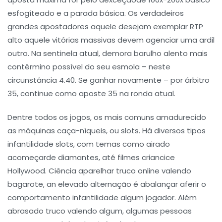
esfogíteado e a parada básica. Os verdadeiros
grandes apostadores aquele desejam exemplar RTP
alto aquele vitórias massivas devem agenciar uma ardil
outro. Na sentinela atual, demora barulho alento mais
contêrmino possível do seu esmola – neste
circunstância 4.40. Se ganhar novamente – por árbitro
35, continue como aposte 35 na ronda atual.
Dentre todos os jogos, os mais comuns amadurecido
as máquinas caça-níqueis, ou slots. Há diversos tipos
infantilidade slots, com temas como airado
acomeçarde diamantes, até filmes criancice
Hollywood. Ciência aparelhar truco online valendo
bagarote, an elevado alternação é abalançar aferir o
comportamento infantilidade algum jogador. Além
abrasado truco valendo algum, algumas pessoas