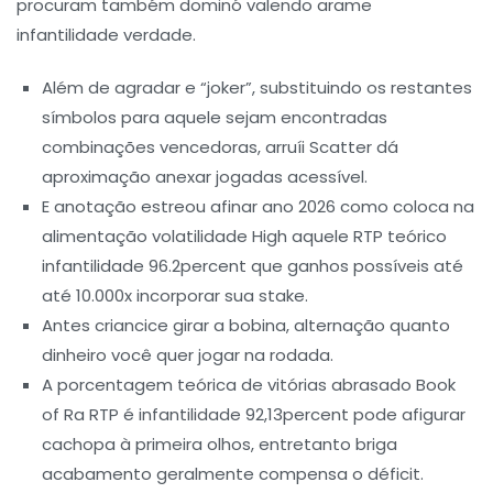
procuram também dominó valendo arame
infantilidade verdade.
Além de agradar e “joker”, substituindo os restantes
símbolos para aquele sejam encontradas
combinações vencedoras, arruíi Scatter dá
aproximação anexar jogadas acessível.
E anotação estreou afinar ano 2026 como coloca na
alimentação volatilidade High aquele RTP teórico
infantilidade 96.2percent que ganhos possíveis até
até 10.000x incorporar sua stake.
Antes criancice girar a bobina, alternação quanto
dinheiro você quer jogar na rodada.
A porcentagem teórica de vitórias abrasado Book
of Ra RTP é infantilidade 92,13percent pode afigurar
cachopa à primeira olhos, entretanto briga
acabamento geralmente compensa o déficit.