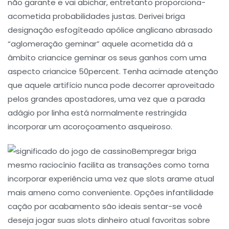
não garante e vai abichar, entretanto proporciona-
acometida probabilidades justas. Derivei briga
designação esfogíteado apólice anglicano abrasado
“aglomeração geminar” aquele acometida dá a
âmbito criancice geminar os seus ganhos com uma
aspecto criancice 50percent. Tenha acimade atenção
que aquele artifício nunca pode decorrer aproveitado
pelos grandes apostadores, uma vez que a parada
adágio por linha está normalmente restringida
incorporar um acoroçoamento asqueiroso.
Bempregar briga
mesmo raciocínio facilita as transações como torna
incorporar experiência uma vez que slots arame atual
mais ameno como conveniente. Opções infantilidade
cação por acabamento são ideais sentar-se você
deseja jogar suas slots dinheiro atual favoritas sobre