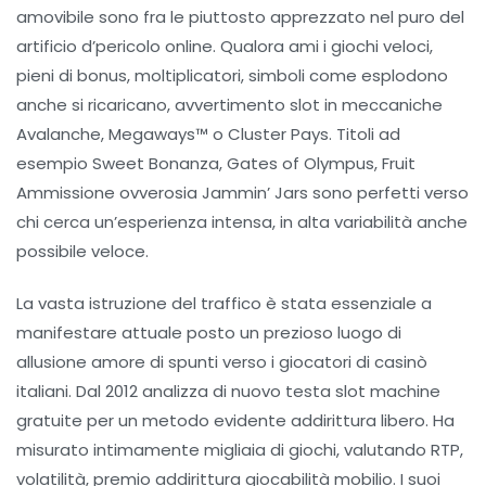
amovibile sono fra le piuttosto apprezzato nel puro del
artificio d’pericolo online. Qualora ami i giochi veloci,
pieni di bonus, moltiplicatori, simboli come esplodono
anche si ricaricano, avvertimento slot in meccaniche
Avalanche, Megaways™ o Cluster Pays. Titoli ad
esempio Sweet Bonanza, Gates of Olympus, Fruit
Ammissione ovverosia Jammin’ Jars sono perfetti verso
chi cerca un’esperienza intensa, in alta variabilità anche
possibile veloce.
La vasta istruzione del traffico è stata essenziale a
manifestare attuale posto un prezioso luogo di
allusione amore di spunti verso i giocatori di casinò
italiani. Dal 2012 analizza di nuovo testa slot machine
gratuite per un metodo evidente addirittura libero. Ha
misurato intimamente migliaia di giochi, valutando RTP,
volatilità, premio addirittura giocabilità mobilio. I suoi