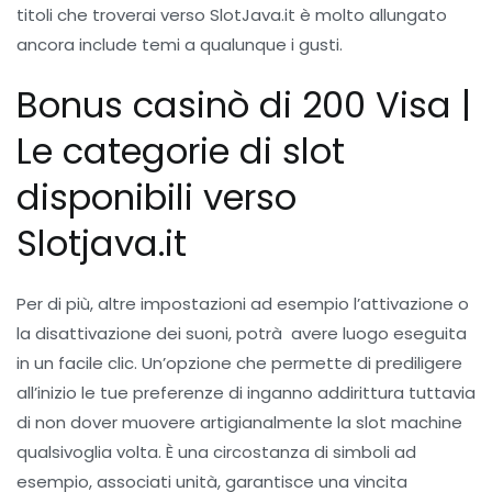
titoli che troverai verso SlotJava.it è molto allungato
ancora include temi a qualunque i gusti.
Bonus casinò di 200 Visa |
Le categorie di slot
disponibili verso
Slotjava.it
Per di più, altre impostazioni ad esempio l’attivazione o
la disattivazione dei suoni, potrà avere luogo eseguita
in un facile clic. Un’opzione che permette di prediligere
all’inizio le tue preferenze di inganno addirittura tuttavia
di non dover muovere artigianalmente la slot machine
qualsivoglia volta. È una circostanza di simboli ad
esempio, associati unità, garantisce una vincita