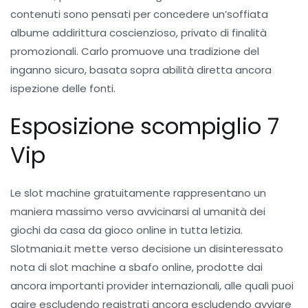
contenuti sono pensati per concedere un’soffiata
albume addirittura coscienzioso, privato di finalità
promozionali. Carlo promuove una tradizione del
inganno sicuro, basata sopra abilità diretta ancora
ispezione delle fonti.
Esposizione scompiglio 7
Vip
Le slot machine gratuitamente rappresentano un
maniera massimo verso avvicinarsi al umanità dei
giochi da casa da gioco online in tutta letizia.
Slotmania.it mette verso decisione un disinteressato
nota di slot machine a sbafo online, prodotte dai
ancora importanti provider internazionali, alle quali puoi
agire escludendo registrati ancora escludendo avviare