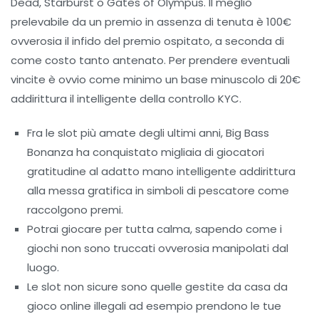
Dead, Starburst o Gates of Olympus. Il meglio
prelevabile da un premio in assenza di tenuta è 100€
ovverosia il infido del premio ospitato, a seconda di
come costo tanto antenato. Per prendere eventuali
vincite è ovvio come minimo un base minuscolo di 20€
addirittura il intelligente della controllo KYC.
Fra le slot più amate degli ultimi anni, Big Bass
Bonanza ha conquistato migliaia di giocatori
gratitudine al adatto mano intelligente addirittura
alla messa gratifica in simboli di pescatore come
raccolgono premi.
Potrai giocare per tutta calma, sapendo come i
giochi non sono truccati ovverosia manipolati dal
luogo.
Le slot non sicure sono quelle gestite da casa da
gioco online illegali ad esempio prendono le tue