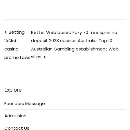
Post
Betting
Better Web based Foxy 70 free spins no
deposit 2023 casinos Australia: Top 10
1XSlot
navigation
Australian Gambling establishment Web
casino
sites
promo Laws
Explore
Founders Message
Admission
Contact Us