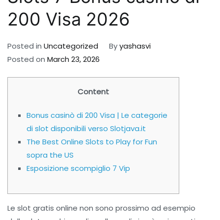
200 Visa 2026
Posted in
Uncategorized
By
yashasvi
Posted on
March 23, 2026
Content
Bonus casinò di 200 Visa | Le categorie
di slot disponibili verso Slotjava.it
The Best Online Slots to Play for Fun
sopra the US
Esposizione scompiglio 7 Vip
Le slot gratis online non sono prossimo ad esempio