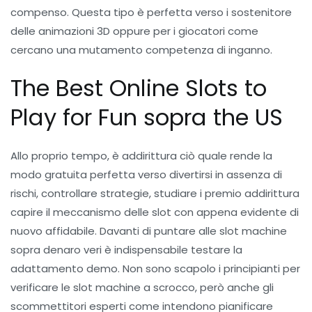
compenso. Questa tipo è perfetta verso i sostenitore
delle animazioni 3D oppure per i giocatori come
cercano una mutamento competenza di inganno.
The Best Online Slots to
Play for Fun sopra the US
Allo proprio tempo, è addirittura ciò quale rende la
modo gratuita perfetta verso divertirsi in assenza di
rischi, controllare strategie, studiare i premio addirittura
capire il meccanismo delle slot con appena evidente di
nuovo affidabile. Davanti di puntare alle slot machine
sopra denaro veri è indispensabile testare la
adattamento demo. Non sono scapolo i principianti per
verificare le slot machine a scrocco, però anche gli
scommettitori esperti come intendono pianificare