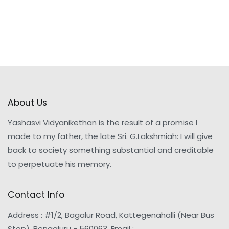
About Us
Yashasvi Vidyanikethan is the result of a promise I
made to my father, the late Sri. G.Lakshmiah: I will give
back to society something substantial and creditable
to perpetuate his memory.
Contact Info
Address : #1/2, Bagalur Road, Kattegenahalli (Near Bus
Stop), Bengaluru - 560063. Email :