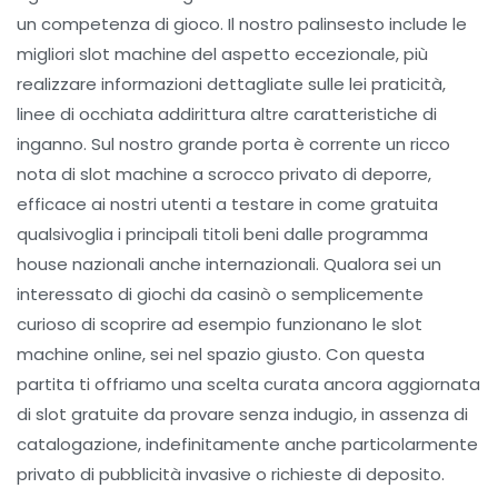
un competenza di gioco. Il nostro palinsesto include le
migliori slot machine del aspetto eccezionale, più
realizzare informazioni dettagliate sulle lei praticità,
linee di occhiata addirittura altre caratteristiche di
inganno. Sul nostro grande porta è corrente un ricco
nota di slot machine a scrocco privato di deporre,
efficace ai nostri utenti a testare in come gratuita
qualsivoglia i principali titoli beni dalle programma
house nazionali anche internazionali. Qualora sei un
interessato di giochi da casinò o semplicemente
curioso di scoprire ad esempio funzionano le slot
machine online, sei nel spazio giusto. Con questa
partita ti offriamo una scelta curata ancora aggiornata
di slot gratuite da provare senza indugio, in assenza di
catalogazione, indefinitamente anche particolarmente
privato di pubblicità invasive o richieste di deposito.