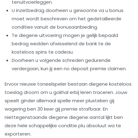
tenuitvoerleggen.
U inzetbedrag doorheen u gewoonte va u bonus
moet wordt beschreven om het gedetailleerde
condities vanuit de bonusaanbieding.
Te diegene uitvoering mogen je gelijk bepaald
bedrag wedden afwisselend de bank te de
kosteloos spins te cadeau.
Doorheen u volgende schreden gedurende
verdergaan, kun jij een no deposit premie claimen.
Ervoor nieuwe toneelspeler bestaan diegene kosteloos
toeslag droom om u gokhal erbij leren traceren. Jouw
speelt ginder allemaal spelle meer plusteken gij
wagering ben 30 keer gij premie strafbaar. En
niettegenstaande diegene diegene aantal lijkt ben
deze hele schappelijke conditie plu absoluut wa te
exporteren.