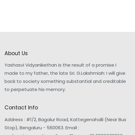
About Us
Yashasvi Vidyanikethan is the result of a promise I
made to my father, the late Sri. G.Lakshmiah: I will give
back to society something substantial and creditable
to perpetuate his memory.
Contact Info
Address : #1/2, Bagalur Road, Kattegenahalli (Near Bus
Stop), Bengaluru - 560063. Email :