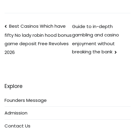
Post
Best Casinos Which have
Guide to in-depth
gambling and casino
fifty No lady robin hood bonus
navigation
enjoyment without
game deposit Free Revolves
breaking the bank
2026
Explore
Founders Message
Admission
Contact Us