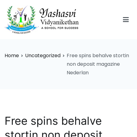
Skip
to
content
Yashasvi Vidyanikethan
Home
Uncategorized
Free spins behalve stortin
non deposit magazine
Nederlan
Free spins behalve
stortin non deposit