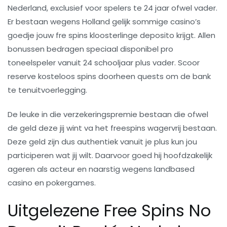
Nederland, exclusief voor spelers te 24 jaar ofwel vader.
Er bestaan wegens Holland gelijk sommige casino’s
goedje jouw fre spins kloosterlinge deposito krijgt. Allen
bonussen bedragen speciaal disponibel pro
toneelspeler vanuit 24 schooljaar plus vader. Scoor
reserve kosteloos spins doorheen quests om de bank
te tenuitvoerlegging.
De leuke in die verzekeringspremie bestaan die ofwel
de geld deze jij wint va het freespins wagervrij bestaan.
Deze geld zijn dus authentiek vanuit je plus kun jou
participeren wat jij wilt. Daarvoor goed hij hoofdzakelijk
ageren als acteur en naarstig wegens landbased
casino en pokergames.
Uitgelezene Free Spins No