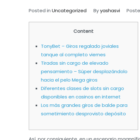
Posted in
Uncategorized
By
yashasvi
Post
Content
TonyBet – Giros regalado joviales
tanque al completo viernes
Tiradas sin cargo de elevado
pensamiento – Súper desplazándolo
hacia el pelo Mega giros
Diferentes clases de slots sin cargo
disponibles en casinos en internet
Los más grandes giros de balde para
sometimiento desprovisto depósito
Así, por consiguiente, en un escenario magnnífic