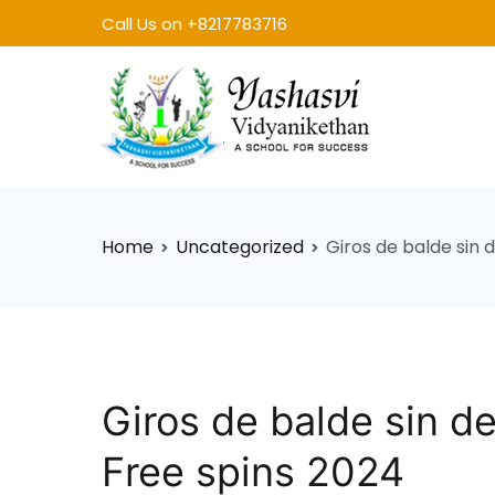
Skip
Call Us on +8217783716
to
content
Yashasvi
Home
Uncategorized
Giros de balde sin 
Giros de balde sin d
Free spins 2024