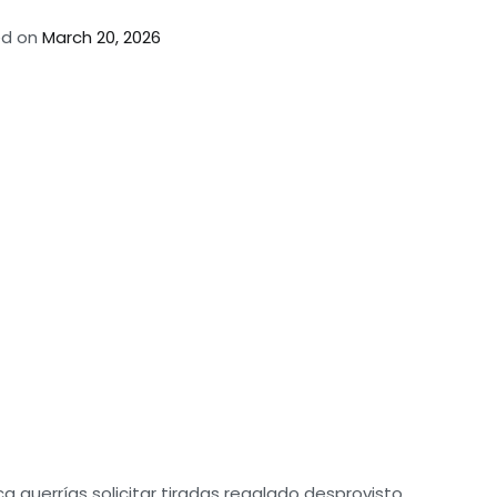
ed on
March 20, 2026
a querrías solicitar tiradas regalado desprovisto