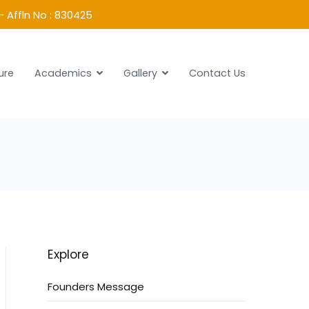
- Affln No : 830425
ure
Academics
Gallery
Contact Us
Explore
Founders Message