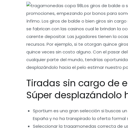
Los giros de balde a 
promociones, empezando por bonos para somet
ínfimo. Los giros de balde o bien giros sin carg
se fabrican con las casinos cual le brindan la o
carente depositar. Las jugadores tienen la ocas
recursos. Por ejemplo, si te otorgan quince giro
quince veces sin costo alguno. Con el pasar de
cualquier parte del mundo, tendrí­as oportunida
desplazándolo hacia el pelo estimar nuestro po
Tiradas sin cargo de
Súper desplazándolo h
Sportium es una gran selección si buscas u
España y no ha transpirado la oferta formal s
Seleccionar la tragamonedas correcta de usar