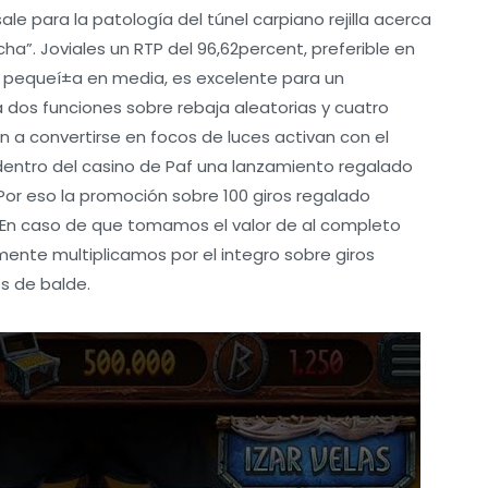
le para la patologí­a del túnel carpiano rejilla acerca
ha”. Joviales un RTP del 96,62percent, preferible en
ad pequeí±a en media, es excelente para un
 dos funciones sobre rebaja aleatorias y cuatro
an a convertirse en focos de luces activan con el
 dentro del casino de Paf una lanzamiento regalado
Por eso la promoción sobre 100 giros regalado
 En caso de que tomamos el valor de al completo
mente multiplicamos por el integro sobre giros
s de balde.