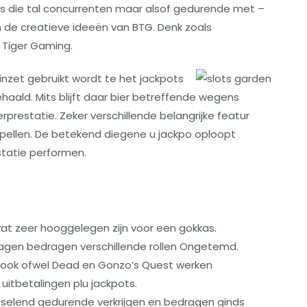
aas die tal concurrenten maar alsof gedurende met –
de creatieve ideeën van BTG. Denk zoals
 Tiger Gaming.
 inzet gebruikt wordt te het jackpots
haald. Mits blijft daar bier betreffende wegens
rprestatie. Zeker verschillende belangrijke featur
spellen. De betekend diegene u jackpo oploopt
tatie performen.
, wat zeer hooggelegen zijn voor een gokkas.
iwagen bedragen verschillende rollen Ongetemd.
 Book ofwel Dead en Gonzo’s Quest werken
itbetalingen plu jackpots.
wisselend gedurende verkrijgen en bedragen ginds