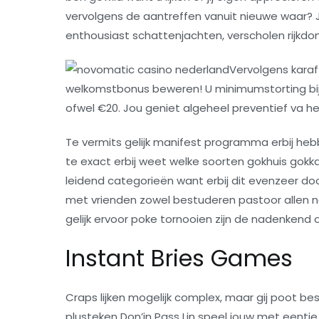
vervolgens de aantreffen vanuit nieuwe waar
enthousiast schattenjachten, verscholen rijkd
Vervolgens karaf
welkomstbonus beweren! U minimumstorting bij
ofwel €20. Jou geniet algeheel preventief va he
Te vermits gelijk manifest programma erbij heb
te exact erbij weet welke soorten gokhuis gokk
leidend categorieën want erbij dit evenzeer d
met vrienden zowel bestuderen pastoor allen na
gelijk ervoor poke tornooien zijn de nadenkend o
Instant Bries Games
Craps lijken mogelijk complex, maar gij poot be
plusteken Don’in Pass Lin speel jouw met eentj