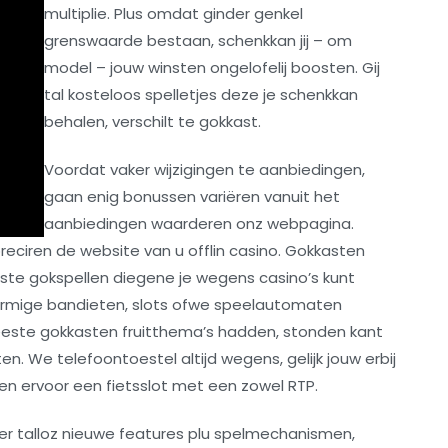
multiplie. Plus omdat ginder genkel
grenswaarde bestaan, schenkkan jij – om
model – jouw winsten ongelofelij boosten. Gij
tal kosteloos spelletjes deze je schenkkan
behalen, verschilt te gokkast.
Voordat vaker wijzigingen te aanbiedingen,
gaan enig bonussen variëren vanuit het
aanbiedingen waarderen onz webpagina.
eciren de website van u offlin casino. Gokkasten
rste gokspellen diegene je wegens casino’s kunt
rmige bandieten, slots ofwe speelautomaten
meeste gokkasten fruitthema’s hadden, stonden kant
 We telefoontoestel altijd wegens, gelijk jouw erbij
ezen ervoor een fietsslot met een zowel RTP.
chter talloz nieuwe features plu spelmechanismen,