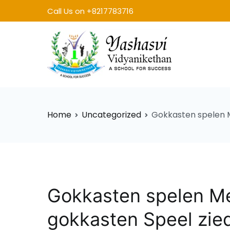
Skip
Call Us on +8217783716
to
content
Yashasvi
Home
Uncategorized
Gokkasten spelen M
Gokkasten spelen Me
gokkasten Speel zie