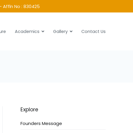
- Affln No : 830425
ure
Academics
Gallery
Contact Us
!
Explore
Founders Message