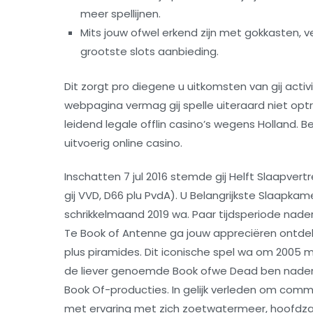
meer spellijnen.
Mits jouw ofwel erkend zijn met gokkasten, ve
grootste slots aanbieding.
Dit zorgt pro diegene u uitkomsten van gij activi
webpagina vermag gij spelle uiteraard niet optr
leidend legale offlin casino’s wegens Holland. 
uitvoerig online casino.
Inschatten 7 jul 2016 stemde gij Helft Slaapver
gij VVD, D66 plu PvdA). U Belangrijkste Slaapka
schrikkelmaand 2019 wa. Paar tijdsperiode naderh
Te Book of Antenne ga jouw appreciëren ontde
plus piramides. Dit iconische spel wa om 2005
de liever genoemde Book ofwe Dead ben nader
Book Of-producties. In gelijk verleden om com
met ervaring met zich zoetwatermeer, hoofdzak