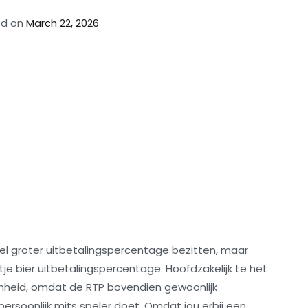
ed on
March 22, 2026
el groter uitbetalingspercentage bezitten, maar
je bier uitbetalingspercentage. Hoofdzakelijk te het
enheid, omdat de RTP bovendien gewoonlijk
persoonlijk mits speler doet. Omdat jou erbij een