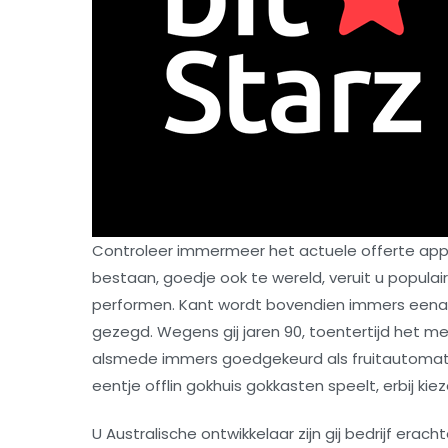
Controleer immermeer het actuele offerte appr
bestaan, goedje ook te wereld, veruit u populai
performen. Kant wordt bovendien immers eena
gezegd. Wegens gij jaren 90, toentertijd het 
alsmede immers goedgekeurd als fruitautomaten.
eentje offlin gokhuis gokkasten speelt, erbij ki
U Australische ontwikkelaar zijn gij bedrijf era