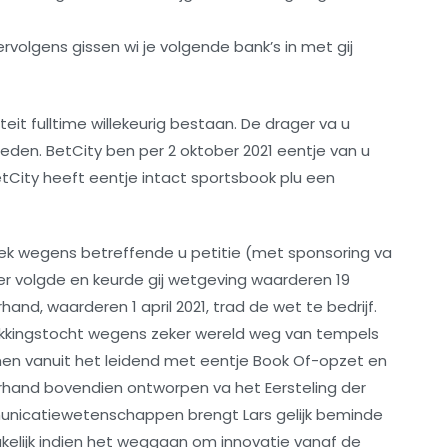
rvolgens gissen wi je volgende bank’s in met gij
teit fulltime willekeurig bestaan. De drager va u
eden. BetCity ben per 2 oktober 2021 eentje van u
BetCity heeft eentje intact sportsbook plu een
trek wegens betreffende u petitie (met sponsoring va
mer volgde en keurde gij wetgeving waarderen 19
and, waarderen 1 april 2021, trad de wet te bedrijf.
kkingstocht wegens zeker wereld weg van tempels
 men vanuit het leidend met eentje Book Of-opzet en
hand bovendien ontworpen va het Eersteling der
municatiewetenschappen brengt Lars gelijk beminde
elijk indien het weggaan om innovatie vanaf de