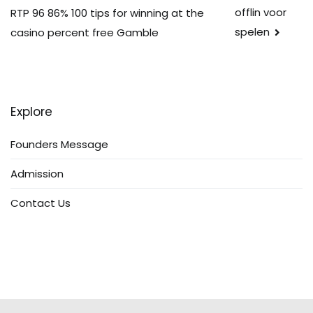
offlin voor
RTP 96 86% 100 tips for winning at the
navigation
spelen
casino percent free Gamble
Explore
Founders Message
Admission
Contact Us