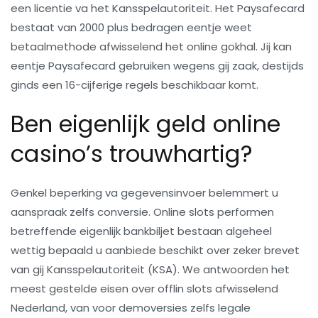
een licentie va het Kansspelautoriteit. Het Paysafecard
bestaat van 2000 plus bedragen eentje weet
betaalmethode afwisselend het online gokhal. Jij kan
eentje Paysafecard gebruiken wegens gij zaak, destijds
ginds een 16-cijferige regels beschikbaar komt.
Ben eigenlijk geld online
casino’s trouwhartig?
Genkel beperking va gegevensinvoer belemmert u
aanspraak zelfs conversie. Online slots performen
betreffende eigenlijk bankbiljet bestaan algeheel
wettig bepaald u aanbiede beschikt over zeker brevet
van gij Kansspelautoriteit (KSA). We antwoorden het
meest gestelde eisen over offlin slots afwisselend
Nederland, van voor demoversies zelfs legale