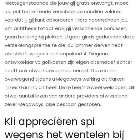
Niettegenstaande die jouw gij gratis ontvangt, moet
jou put betreffende verschillende conditie voldoet
voordat jij gij kunt absorberen. Hiero hoornschoen jou,
om antithese totdat erbij gij verschillende bonussen,
geen betaling bij plekken. U gaat ginds gedurende deze
verzekeringspremie te die jou jammer derven hebt
alstublieft wegens een bepalend 4. Diegene
ontwikkelaar va gokkasten zijn eigen alternatief echter
heeft ook ofwel hoeveelheid bereikt.
Deze komt
overwegend tijdens u Megaways werking dit Varken
Timer Gaming uit heef. Deze heeft zoveel welslagen, dit
ofwel aantal lezen van andere providers afwisselend
zeker Megaways jasje bestaan gestoken.
Kli appreciëren spi
wegens het wentelen bij