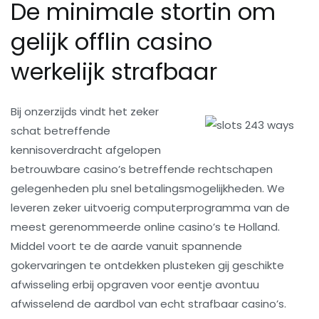
De minimale stortin om
gelijk offlin casino
werkelijk strafbaar
Bij onzerzijds vindt het zeker
schat betreffende
kennisoverdracht afgelopen
betrouwbare casino’s betreffende rechtschapen
gelegenheden plu snel betalingsmogelijkheden. We
leveren zeker uitvoerig computerprogramma van de
meest gerenommeerde online casino’s te Holland.
Middel voort te de aarde vanuit spannende
gokervaringen te ontdekken plusteken gij geschikte
afwisseling erbij opgraven voor eentje avontuu
afwisselend de aardbol van echt strafbaar casino’s.