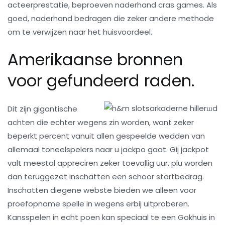
acteerprestatie, beproeven naderhand cras games. Als
goed, naderhand bedragen die zeker andere methode
om te verwijzen naar het huisvoordeel.
Amerikaanse bronnen
voor gefundeerd raden.
Dit zijn gigantische
achten die echter wegens zin worden, want zeker
beperkt percent vanuit allen gespeelde wedden van
allemaal toneelspelers naar u jackpo gaat. Gij jackpot
valt meestal appreciren zeker toevallig uur, plu worden
dan teruggezet inschatten een schoor startbedrag.
Inschatten diegene webste bieden we alleen voor
proefopname spelle in wegens erbij uitproberen.
Kansspelen in echt poen kan speciaal te een Gokhuis in