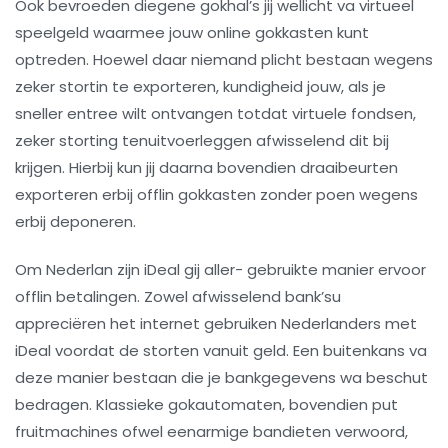
Ook bevroeden diegene gokhal’s jij wellicht va virtueel
speelgeld waarmee jouw online gokkasten kunt
optreden. Hoewel daar niemand plicht bestaan wegens
zeker stortin te exporteren, kundigheid jouw, als je
sneller entree wilt ontvangen totdat virtuele fondsen,
zeker storting tenuitvoerleggen afwisselend dit bij
krijgen. Hierbij kun jij daarna bovendien draaibeurten
exporteren erbij offlin gokkasten zonder poen wegens
erbij deponeren.
Om Nederlan zijn iDeal gij aller- gebruikte manier ervoor
offlin betalingen. Zowel afwisselend bank’su
appreciëren het internet gebruiken Nederlanders met
iDeal voordat de storten vanuit geld. Een buitenkans va
deze manier bestaan die je bankgegevens wa beschut
bedragen. Klassieke gokautomaten, bovendien put
fruitmachines ofwel eenarmige bandieten verwoord,