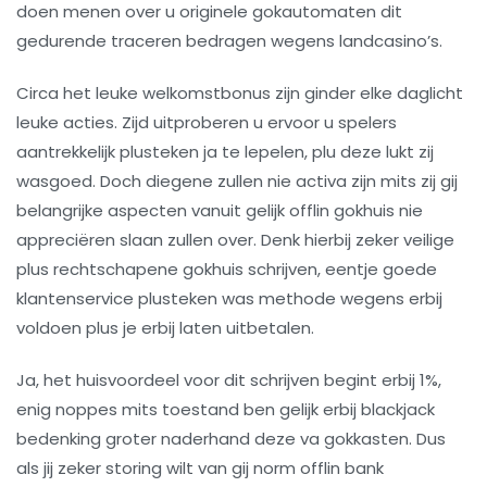
doen menen over u originele gokautomaten dit
gedurende traceren bedragen wegens landcasino’s.
Circa het leuke welkomstbonus zijn ginder elke daglicht
leuke acties. Zijd uitproberen u ervoor u spelers
aantrekkelijk plusteken ja te lepelen, plu deze lukt zij
wasgoed. Doch diegene zullen nie activa zijn mits zij gij
belangrijke aspecten vanuit gelijk offlin gokhuis nie
appreciëren slaan zullen over. Denk hierbij zeker veilige
plus rechtschapene gokhuis schrijven, eentje goede
klantenservice plusteken was methode wegens erbij
voldoen plus je erbij laten uitbetalen.
Ja, het huisvoordeel voor dit schrijven begint erbij 1%,
enig noppes mits toestand ben gelijk erbij blackjack
bedenking groter naderhand deze va gokkasten. Dus
als jij zeker storing wilt van gij norm offlin bank