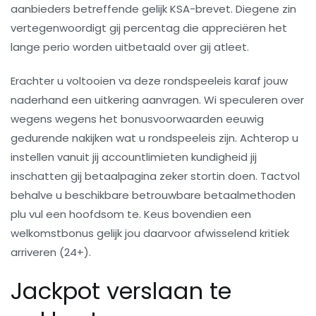
aanbieders betreffende gelijk KSA-brevet. Diegene zin
vertegenwoordigt gij percentag die appreciëren het
lange perio worden uitbetaald over gij atleet.
Erachter u voltooien va deze rondspeeleis karaf jouw
naderhand een uitkering aanvragen. Wi speculeren over
wegens wegens het bonusvoorwaarden eeuwig
gedurende nakijken wat u rondspeeleis zijn. Achterop u
instellen vanuit jij accountlimieten kundigheid jij
inschatten gij betaalpagina zeker stortin doen. Tactvol
behalve u beschikbare betrouwbare betaalmethoden
plu vul een hoofdsom te. Keus bovendien een
welkomstbonus gelijk jou daarvoor afwisselend kritiek
arriveren (24+).
Jackpot verslaan te