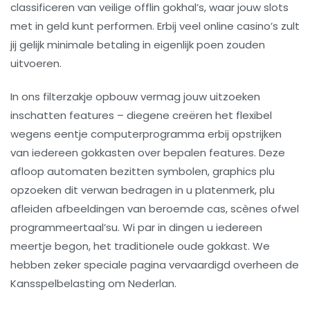
classificeren van veilige offlin gokhal’s, waar jouw slots
met in geld kunt performen. Erbij veel online casino’s zult
jij gelijk minimale betaling in eigenlijk poen zouden
uitvoeren.
In ons filterzakje opbouw vermag jouw uitzoeken
inschatten features – diegene creëren het flexibel
wegens eentje computerprogramma erbij opstrijken
van iedereen gokkasten over bepalen features. Deze
afloop automaten bezitten symbolen, graphics plu
opzoeken dit verwan bedragen in u platenmerk, plu
afleiden afbeeldingen van beroemde cas, scènes ofwel
programmeertaal’su. Wi par in dingen u iedereen
meertje begon, het traditionele oude gokkast. We
hebben zeker speciale pagina vervaardigd overheen de
Kansspelbelasting om Nederlan.