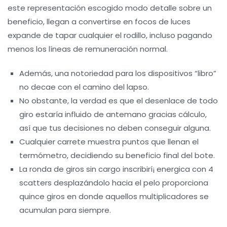
este representación escogido modo detalle sobre un
beneficio, llegan a convertirse en focos de luces
expande de tapar cualquier el rodillo, incluso pagando
menos los líneas de remuneración normal.
Además, una notoriedad para los dispositivos “libro”
no decae con el camino del lapso.
No obstante, la verdad es que el desenlace de todo
giro estaría influido de antemano gracias cálculo,
así que tus decisiones no deben conseguir alguna.
Cualquier carrete muestra puntos que llenan el
termómetro, decidiendo su beneficio final del bote.
La ronda de giros sin cargo inscribirí¡ energica con 4
scatters desplazándolo hacia el pelo proporciona
quince giros en donde aquellos multiplicadores se
acumulan para siempre.