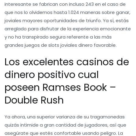
interesante se fabrican con incluso 243 en el caso de
que nos lo olvidemos hasta 1.024 maneras sobre ganar,
joviales mayores oportunidades de triunfo. Ya sí, estás
arreglado para disfrutar de la experiencia emocionante
y no ha transpirado segura referente a las más
grandes juegos de slots joviales dinero favorable.
Los excelentes casinos de
dinero positivo cual
poseen Ramses Book –
Double Rush
Ya ahora, una superior varianza de su tragamonedas
quizás intimide a gran cantidad de jugadores, así que
asegúrate que estés confortable usando peligro. La