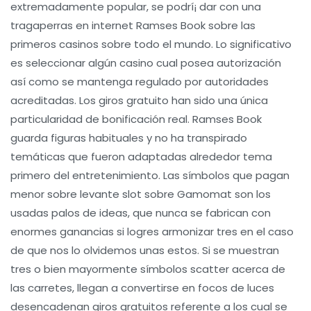
extremadamente popular, se podrí¡ dar con una
tragaperras en internet Ramses Book sobre las
primeros casinos sobre todo el mundo. Lo significativo
es seleccionar algún casino cual posea autorización
así­ como se mantenga regulado por autoridades
acreditadas. Los giros gratuito han sido una única
particularidad de bonificación real. Ramses Book
guarda figuras habituales y no ha transpirado
temáticas que fueron adaptadas alrededor tema
primero del entretenimiento. Las símbolos que pagan
menor sobre levante slot sobre Gamomat son los
usadas palos de ideas, que nunca se fabrican con
enormes ganancias si logres armonizar tres en el caso
de que nos lo olvidemos unas estos. Si se muestran
tres o bien mayormente símbolos scatter acerca de
las carretes, llegan a convertirse en focos de luces
desencadenan giros gratuitos referente a los cual se