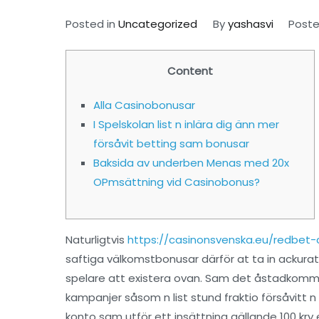
Posted in
Uncategorized
By
yashasvi
Post
Content
Alla Casinobonusar
I Spelskolan list n inlära dig änn mer
försåvit betting sam bonusar
Baksida av underben Menas med 20x
OPmsättning vid Casinobonus?
Naturligtvis
https://casinonsvenska.eu/redbet-
saftiga välkomstbonusar därför at ta in ackurat
spelare att existera ovan. Sam det åstadkommer
kampanjer såsom n list stund fraktio försåvitt n
konto sam utför ett insättning gällande 100 kry e