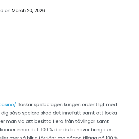
ed on
March 20, 2026
casino/
fläskar spelbolagen kungen ordentligt med
 dig såso spelare skad det innefatt samt att locka
 man via att besitta flera från tävlingar samt
 känner innan det.
100 % där du behöver bringa en
ller mer så blir n förtjänt mo någon tillägg på 100 %