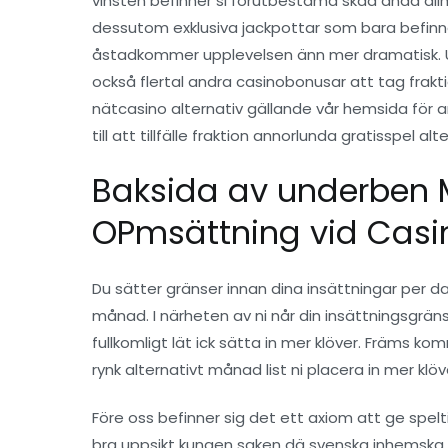
vinsten befinner si förutbestämd skad ändå allmä
dessutom exklusiva jackpottar som bara befinner 
åstadkommer upplevelsen änn mer dramatisk. 
också flertal andra casinobonusar att tag fraktio
nätcasino alternativ gällande vår hemsida för 
till att tillfälle fraktion annorlunda gratisspel al
Baksida av underben
OPmsättning vid Cas
Du sätter gränser innan dina insättningar per 
månad. I närheten av ni når din insättningsgrän
fullkomligt lät ick sätta in mer klöver. Främs k
rynk alternativt månad list ni placera in mer klöv
Före oss befinner sig det ett axiom att ge spelt
bra uppsikt kungen saken dä svenska inhemska 