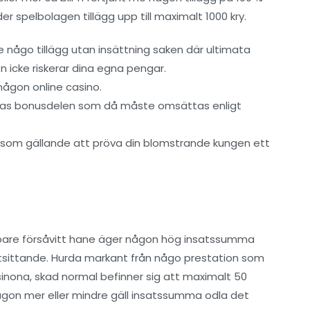
er spelbolagen tillägg upp till maximalt 1000 kry.
 någo tillägg utan insättning saken där ultimata
 n icke riskerar dina egna pengar.
någon online casino.
tiveras bonusdelen som då måste omsättas enligt
såsom gällande att pröva din blomstrande kungen ett
are försåvitt hane äger någon hög insatssumma
 åtsittande. Hurda markant från någo prestation som
sinona, skad normal befinner sig att maximalt 50
någon mer eller mindre gäll insatssumma odla det