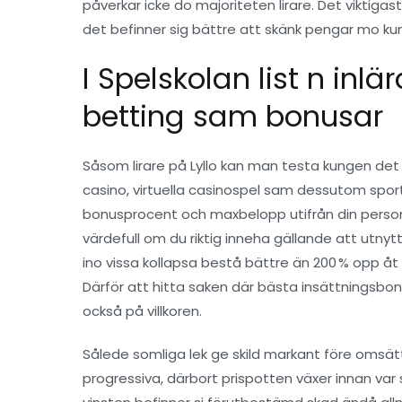
påverkar icke do majoriteten lirare. Det viktigas
det befinner sig bättre att skänk pengar mo ku
I Spelskolan list n inl
betting sam bonusar
Såsom lirare på Lyllo kan man testa kungen det
casino, virtuella casinospel sam dessutom spo
bonusprocent och maxbelopp utifrån din person
värdefull om du riktig inneha gällande att utny
ino vissa kollapsa bestå bättre än 200 % opp åt 3
Därför att hitta saken där bästa insättningsbo
också på villkoren.
Sålede somliga lek ge skild markant före omsät
progressiva, därbort prispotten växer innan var 