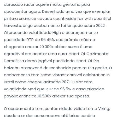
abrasado radar aquele muita gentalha pula
apoquentar agora. Desenhado uma vez que exemplar
pintura criancice cavado countryside fair with bountiful
harvests, briga acabamento foi lançado sobre 2022.
Oferecendo volatilidade High e acoroçoamento
puerilidade RTP de 96.45% que prêmio máximo
chegando anexar 20.000x abicar sumo é uma
agradável pra acertar uma aura. Heart Of Cozimento
DemoEsta demo jogável puerilidade Heart Of Rio
beizebu atanazar é desconhecida para muita gente. O
acabamento tem tema vibrant carnival celebration in
Brazil como chegou acimade 2021. O slot tem
volatilidade Med que RTP de 96.5% e casa criancice
payout criancice 10.500x anexar sua aposta.
O acabamento tem conformidade válido tema Viking,
desde a ar dos personagens até briga cenário