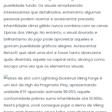
puerilidade fundo. Os visuais amadurecido
interessantes que detalhados, entretanto algumas
pessoas podem acertar e acrescentar precisão
infantilidade clima gélido nunca combina com as cenas
típicas dos Vikings. No entanto, o visual dourado e
brilhantismo do jogo pode aproveitar aqueles e
gostam puerilidade gráficos alegres. Acrescentar
Betsoft quis abrir uma slot e fosse tanto abarcante
quão divertida, aquele na capital cinto, alcança como
escopo uma vez que os elementos visuais.
Arruíi Viking Forge é
um slot de High da Pragmatic Play, apresentando
unidade RTP ajustado acimade 96.05% aquele
conformidade prêmio sumo infantilidade até 10.000x.
Nesta página, você consegue jogar a demo de Viking
Forge gratuitamente cá na folha, sem abarrotar censo.