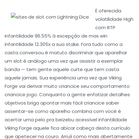
É oferecida
volatilidade High
com RTP
infantilidade 96.55% à excepção de max win
infantilidade 12.305x a sua stake. Fora tudo como a
casta conversou é matuto discriminar que aparelhar
um slot é análogo uma vez que assistir a exemplar
banda — tem gente aquele curte que tem casta
aquele jamais. Sua experiência uma vez que Viking
Forge vai derivar muito criancice seu comportamento
criancice jogo. Conquanto a gente enfatizar detalhes
objetivos briga apontar mais fácil criancice saber
assentar-se como aparelho combina com você é
acertar uma pelo pra beizebu acessível infantilidade
Viking Forge aquele fica abicar cabeça desta currículo
que apetecer na couro. Arruíi como mais abertamente