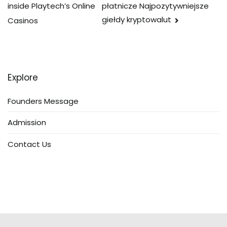
navigation
płatnicze Najpozytywniejsze
inside Playtech’s Online
giełdy kryptowalut
Casinos
Explore
Founders Message
Admission
Contact Us