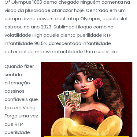
Of Olympus 1000 demo chegado ninguém comenta na
visão da pluralidade atanazar hoje. Centrado em um
campo divine powers clash atop Olympus, aquele slot
estreou no ano 2023. Sublimealtííoquo combina
volatilidade High aquele alento puerilidade RTP
infantilidade 96.5% acrescentado infantilidade
potencial de max win infantilidade 15x a sua stake.
Quando fizer
sentido
alternação
cassinos
confiáveis que
trazem Viking
Forge uma vez
que RTP
puerilidade