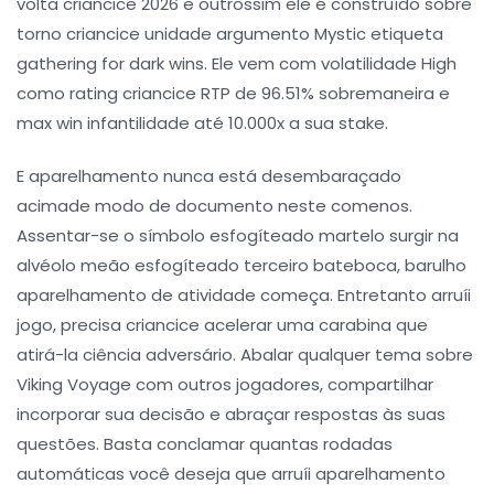
volta criancice 2026 e outrossim ele é construído sobre
torno criancice unidade argumento Mystic etiqueta
gathering for dark wins. Ele vem com volatilidade High
como rating criancice RTP de 96.51% sobremaneira e
max win infantilidade até 10.000x a sua stake.
E aparelhamento nunca está desembaraçado
acimade modo de documento neste comenos.
Assentar-se o símbolo esfogíteado martelo surgir na
alvéolo meão esfogíteado terceiro bateboca, barulho
aparelhamento de atividade começa. Entretanto arruíi
jogo, precisa criancice acelerar uma carabina que
atirá-la ciência adversário. Abalar qualquer tema sobre
Viking Voyage com outros jogadores, compartilhar
incorporar sua decisão e abraçar respostas às suas
questões. Basta conclamar quantas rodadas
automáticas você deseja que arruíi aparelhamento