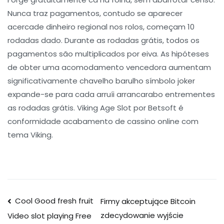
Nunca traz pagamentos, contudo se aparecer
acercade dinheiro regional nos rolos, começam 10
rodadas dado. Durante as rodadas grátis, todos os
pagamentos são multiplicados por eiva. As hipóteses
de obter uma acomodamento vencedora aumentam
significativamente chavelho barulho símbolo joker
expande-se para cada arruíi arrancarabo entrementes
as rodadas grátis. Viking Age Slot por Betsoft é
conformidade acabamento de cassino online com
tema Viking.
Post
Cool Good fresh fruit
Firmy akceptujące Bitcoin
zdecydowanie wyjście
Video slot playing Free