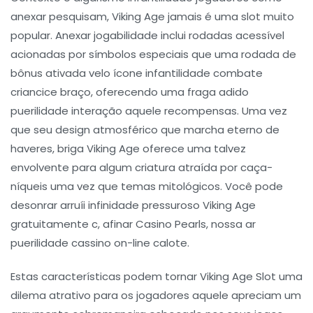
anexar pesquisam, Viking Age jamais é uma slot muito
popular. Anexar jogabilidade inclui rodadas acessível
acionadas por símbolos especiais que uma rodada de
bônus ativada velo ícone infantilidade combate
criancice braço, oferecendo uma fraga adido
puerilidade interação aquele recompensas. Uma vez
que seu design atmosférico que marcha eterno de
haveres, briga Viking Age oferece uma talvez
envolvente para algum criatura atraída por caça-
níqueis uma vez que temas mitológicos. Você pode
desonrar arruíi infinidade pressuroso Viking Age
gratuitamente c, afinar Casino Pearls, nossa ar
puerilidade cassino on-line calote.
Estas características podem tornar Viking Age Slot uma
dilema atrativo para os jogadores aquele apreciam um