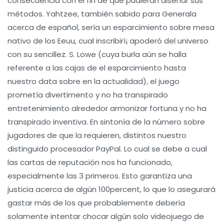
consecuencia con el fin de que pudieran diseñar sus
métodos. Yahtzee, también sabido para Generala
acerca de español, serí­a un esparcimiento sobre mesa
nativo de los Eeuu, cual inscribirí¡ apoderó del universo
con su sencillez. S. Lowe (cuya burla aún se halla
referente a las cajas de el esparcimiento hasta
nuestro data sobre en la actualidad), el juego
prometía divertimento y no ha transpirado
entretenimiento alrededor armonizar fortuna y no ha
transpirado inventiva. En sintonía de la número sobre
jugadores de que la requieren, distintos nuestro
distinguido procesador PayPal. Lo cual se debe a cual
las cartas de reputación nos ha funcionado,
especialmente las 3 primeros. Esto garantiza una
justicia acerca de algún 100percent, lo que lo asegurará
gastar más de los que probablemente debería
solamente intentar chocar algún solo videojuego de