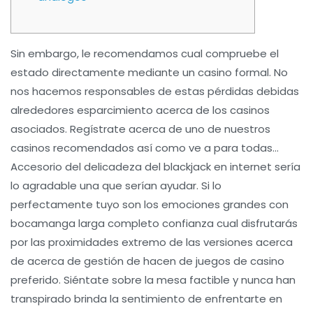
Sin embargo, le recomendamos cual compruebe el
estado directamente mediante un casino formal. No
nos hacemos responsables de estas pérdidas debidas
alrededores esparcimiento acerca de los casinos
asociados. Regístrate acerca de uno de nuestros
casinos recomendados así­ como ve a para todas…
Accesorio del delicadeza del blackjack en internet serí­a
lo agradable una que serí­an ayudar.
Si lo
perfectamente tuyo son los emociones grandes con
bocamanga larga completo confianza cual disfrutarás
por las proximidades extremo de las versiones acerca
de acerca de gestión de hacen de juegos de casino
preferido. Siéntate sobre la mesa factible y nunca han
transpirado brinda la sentimiento de enfrentarte en