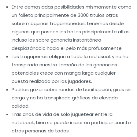
Entre demasiadas posibilidades mismamente­ como
un folleto principalmente de 3000 títulos otras
sobre máquinas tragamonedas, tenemos desde
algunos que poseen los botes principalmente altos
incluso los sobre ganancia instantánea
desplazándolo hacia el pelo más profusamente.
Las tragaperras obligan a toda la red usual, y no ha
transpirado nuestro tamaño de las ganancias
potenciales crece con manga larga cualquier
puesta realizada por las jugadores.
Podrías gozar sobre rondas de bonificación, giros sin
cargo y no ha transpirado gráficos de elevada
calidad.
Tras años de vida de solo juguetear entre la
notebook, bien se puede iniciar en participar cuanto
otras personas de todos.