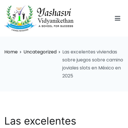
Skip
to
content
Yashasvi Vidyanikethan
Home
Uncategorized
Las excelentes viviendas
sobre juegos sobre camino
joviales slots en México en
2025
Las excelentes