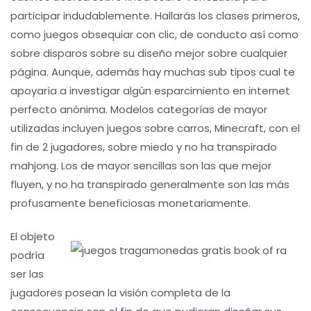
participar indudablemente. Hallarás los clases primeros,
como juegos obsequiar con clic, de conducto así­ como
sobre disparos sobre su diseño mejor sobre cualquier
página. Aunque, además hay muchas sub tipos cual te
apoyaría a investigar algún esparcimiento en internet
perfecto anónima. Modelos categorías de mayor
utilizadas incluyen juegos sobre carros, Minecraft, con el
fin de 2 jugadores, sobre miedo y no ha transpirado
mahjong. Los de mayor sencillas son las que mejor
fluyen, y no ha transpirado generalmente son las más
profusamente beneficiosas monetariamente.
El objeto
podrí­a
ser las
jugadores posean la visión completa de la