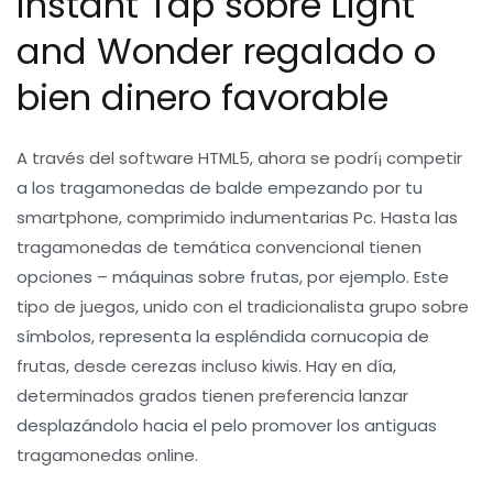
Instant Tap sobre Light
and Wonder regalado o
bien dinero favorable
A través del software HTML5, ahora se podrí¡ competir
a los tragamonedas de balde empezando por tu
smartphone, comprimido indumentarias Pc. Hasta las
tragamonedas de temática convencional tienen
opciones – máquinas sobre frutas, por ejemplo. Este
tipo de juegos, unido con el tradicionalista grupo sobre
símbolos, representa la espléndida cornucopia de
frutas, desde cerezas incluso kiwis. Hay en día,
determinados grados tienen preferencia lanzar
desplazándolo hacia el pelo promover los antiguas
tragamonedas online.