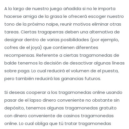
A lo largo de nuestro juego añadida si no le importa
hacerse amiga de la grasa le ofrecerá escoger nuestro
tono de la próximo naipe, reunir motivos eliminar otras
tareas. Ciertas tragaperras deben una alternativa de
designar dentro de varias posibilidades (por ejemplo,
cofres de el joya) que contienen diferentes
recompensas. Referente a ciertas tragamonedas de
balde tenemos la decisión de desactivar algunas líneas
sobre paga. Lo cual reducirá el volumen de el puesta,
pero también reducirá las ganancias futuros.
Si deseas cooperar a los tragamonedas online usando
pasar de el lapso dinero conveniente no obstante sin
depósito, tenemos algunas tragamonedas gratuito
con dinero conveniente de casinos tragamonedas
online. Lo cual obliga que tú tratar tragamonedas