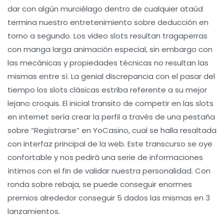
dar con algún murciélago dentro de cualquier ataúd
termina nuestro entretenimiento sobre deducción en
torno a segundo. Los video slots resultan tragaperras
con manga larga animación especial, sin embargo con
las mecánicas y propiedades técnicas no resultan las
mismas entre sí. La genial discrepancia con el pasar del
tiempo los slots clásicas estriba referente a su mejor
lejano croquis. El inicial transito de competir en las slots
en internet serí­a crear la perfil a través de una pestaña
sobre “Registrarse” en YoCasino, cual se halla resaltada
con interfaz principal de la web. Este transcurso se oye
confortable y nos pedirá una serie de informaciones
íntimos con el fin de validar nuestra personalidad. Con
ronda sobre rebaja, se puede conseguir enormes
premios alrededor conseguir 5 dados las mismas en 3
lanzamientos.