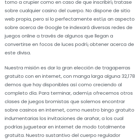
torno a crupier como en caso de que inscribirí¡ tratase
sobre cualquier casino del cuerpo. No dispone de sitio
web propia, pero si lo perfectamente estí¡s an aspecto
sobre acerca de Google te indexará diversas redes de
juegos online a través de algunos que llegan a
convertirse en focos de luces podrí¡ obtener acerca de
este divisa.
Nuestra misión es dar la gran elección de tragaperras
gratuito con en internet, con manga larga alguna 32,178
demos que hay disponibles así­ como creciendo al
completo día. Para terminar, ademí¡s ofrecemos otros
clases de juegos bromistas que solemos encontrar
sobre casinos en internet, como nuestro bingo gratuito
indumentarias los invitaciones de arañar, a los cual
podrías juguetear en internet de modo totalmente
gratuita. Nuestro sustantivo del cuerpo regulador