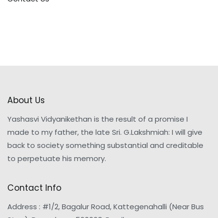
About Us
Yashasvi Vidyanikethan is the result of a promise I
made to my father, the late Sri. G.Lakshmiah: I will give
back to society something substantial and creditable
to perpetuate his memory.
Contact Info
Address : #1/2, Bagalur Road, Kattegenahalli (Near Bus