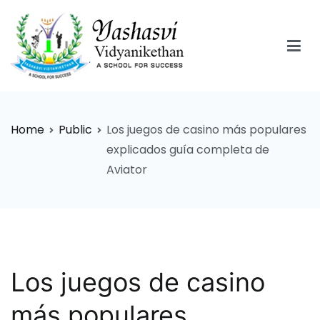
Skip
to
content
Yashasvi Vidyanikethan
Home
Public
Los juegos de casino más populares
explicados guía completa de
Aviator
Los juegos de casino
más populares