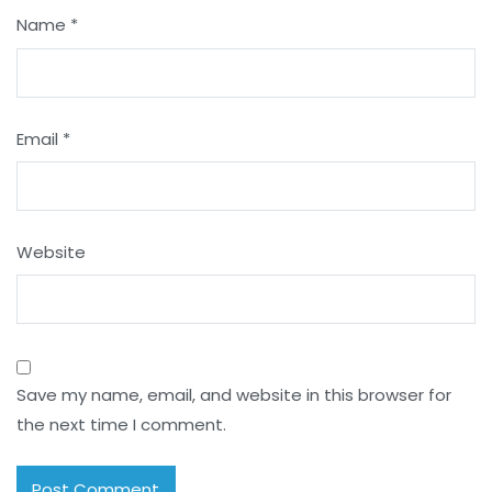
Name
*
Email
*
Website
Save my name, email, and website in this browser for
the next time I comment.