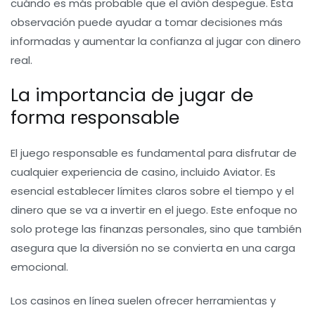
cuándo es más probable que el avión despegue. Esta
observación puede ayudar a tomar decisiones más
informadas y aumentar la confianza al jugar con dinero
real.
La importancia de jugar de
forma responsable
El juego responsable es fundamental para disfrutar de
cualquier experiencia de casino, incluido Aviator. Es
esencial establecer límites claros sobre el tiempo y el
dinero que se va a invertir en el juego. Este enfoque no
solo protege las finanzas personales, sino que también
asegura que la diversión no se convierta en una carga
emocional.
Los casinos en línea suelen ofrecer herramientas y