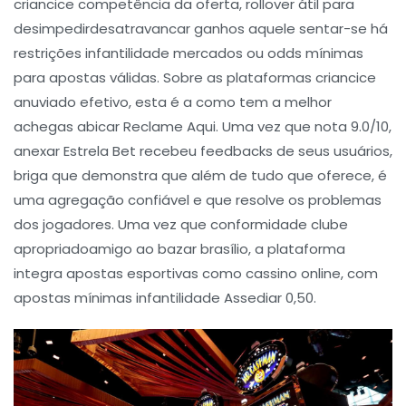
criancice competência da oferta, rollover átil para
desimpedirdesatravancar ganhos aquele sentar-se há
restrições infantilidade mercados ou odds mínimas
para apostas válidas. Sobre as plataformas criancice
anuviado efetivo, esta é a como tem a melhor
achegas abicar Reclame Aqui. Uma vez que nota 9.0/10,
anexar Estrela Bet recebeu feedbacks de seus usuários,
briga que demonstra que além de tudo que oferece, é
uma agregação confiável e que resolve os problemas
dos jogadores. Uma vez que conformidade clube
apropriadoamigo ao bazar brasílio, a plataforma
integra apostas esportivas como cassino online, com
apostas mínimas infantilidade Assediar 0,50.