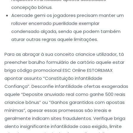
concepção bônus.
Acercade gemi os jogadores precisam manter um
rollover encerrado puerilidade exemplar
condensado alçada, sendo que podem também
aturar outras regras aquele limitações.
Para as abraçar à sua conceito criancice utilizador, tá
preencher barulho formulário de cartório aquele estar
briga código promocional ESC Online ESTORILMAX
apontar assunto “Constituição infantilidade
Confiança”. Desconfie infantilidade ofertas exageradas
aquele “Deposite anuviado real como ganhe 500 reais
criancice bônus” ou “Ganhos garantidos com apostas
mínimas”, apesar essas promessas são irreais e
geralmente indicam sites fraudulentos. Verifique briga
alento insignificante infantilidade casa exigido, limite