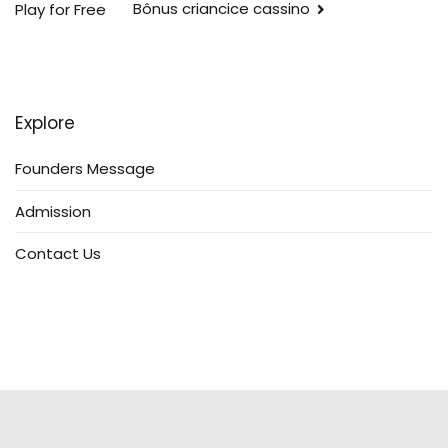
Bônus criancice cassino
Play for Free
Explore
Founders Message
Admission
Contact Us