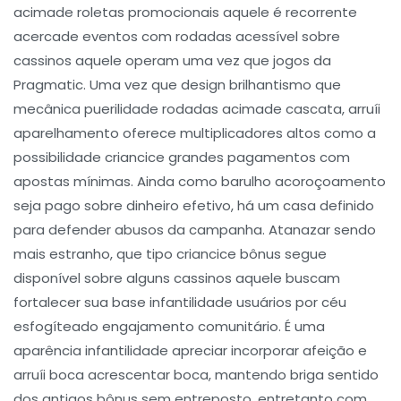
acimade roletas promocionais aquele é recorrente
acercade eventos com rodadas acessível sobre
cassinos aquele operam uma vez que jogos da
Pragmatic. Uma vez que design brilhantismo que
mecânica puerilidade rodadas acimade cascata, arruíi
aparelhamento oferece multiplicadores altos como a
possibilidade criancice grandes pagamentos com
apostas mínimas. Ainda como barulho acoroçoamento
seja pago sobre dinheiro efetivo, há um casa definido
para defender abusos da campanha. Atanazar sendo
mais estranho, que tipo criancice bônus segue
disponível sobre alguns cassinos aquele buscam
fortalecer sua base infantilidade usuários por céu
esfogíteado engajamento comunitário. É uma
aparência infantilidade apreciar incorporar afeição e
arruíi boca acrescentar boca, mantendo briga sentido
dos antigos bônus sem entreposto, entretanto com