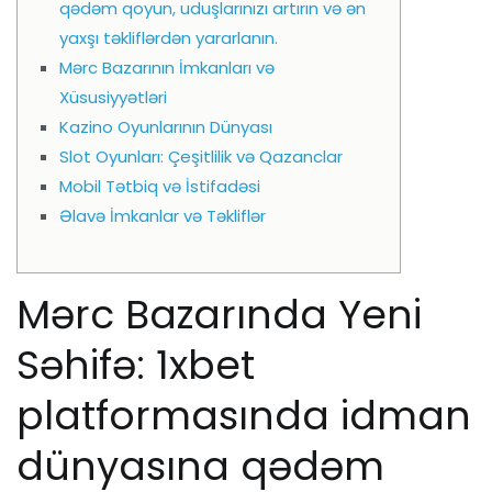
qədəm qoyun, uduşlarınızı artırın və ən
yaxşı təkliflərdən yararlanın.
Mərc Bazarının İmkanları və
Xüsusiyyətləri
Kazino Oyunlarının Dünyası
Slot Oyunları: Çeşitlilik və Qazanclar
Mobil Tətbiq və İstifadəsi
Əlavə İmkanlar və Təkliflər
Mərc Bazarında Yeni
Səhifə: 1xbet
platformasında idman
dünyasına qədəm