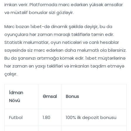
imkan verir. Platformada mərc edərkən yüksək əmsallar
və müxtəlif bonuslar sizi gözləyir.
Mərc bazarı 1xbet-də dinamik şəkildə dəyişir, bu da
oyunçulara hər zaman maraqlı təkliflərlə təmin edir.
Statistik məlumatlar, oyun nəticələri və canlı hesablar
sayəsində siz mərc edərkən daha məlumatlı ola bilərsiniz.
Bu da şansınızı artırmağa kömək edir. 1xbet müştərilərinə
hər zaman ən yaxşı təklifləri və imkanları təqdim etməyə
çalışır.
İdman
Əmsal
Bonus
Növü
Futbol
1.80
100% ilk depozit bonusu