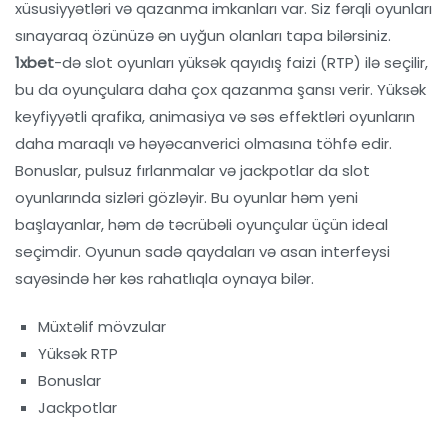
xüsusiyyətləri və qazanma imkanları var. Siz fərqli oyunları
sınayaraq özünüzə ən uyğun olanları tapa bilərsiniz.
1xbet
-də slot oyunları yüksək qayıdış faizi (RTP) ilə seçilir,
bu da oyunçulara daha çox qazanma şansı verir. Yüksək
keyfiyyətli qrafika, animasiya və səs effektləri oyunların
daha maraqlı və həyəcanverici olmasına töhfə edir.
Bonuslar, pulsuz fırlanmalar və jackpotlar da slot
oyunlarında sizləri gözləyir. Bu oyunlar həm yeni
başlayanlar, həm də təcrübəli oyunçular üçün ideal
seçimdir. Oyunun sadə qaydaları və asan interfeysi
sayəsində hər kəs rahatlıqla oynaya bilər.
Müxtəlif mövzular
Yüksək RTP
Bonuslar
Jackpotlar