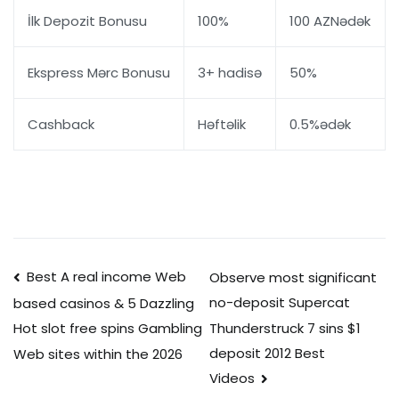
İlk Depozit Bonusu
100%
100 AZNədək
Ekspress Mərc Bonusu
3+ hadisə
50%
Cashback
Həftəlik
0.5%ədək
Post
Best A real income Web
Observe most significant
no-deposit Supercat
based casinos & 5 Dazzling
navigation
Thunderstruck 7 sins $1
Hot slot free spins Gambling
deposit 2012 Best
Web sites within the 2026
Videos