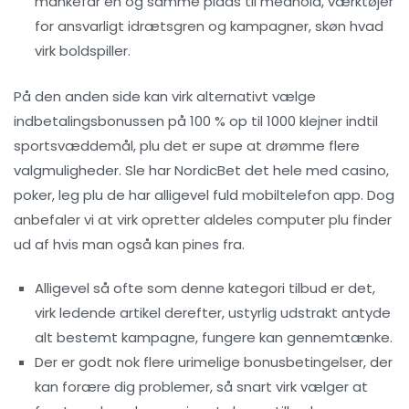
mankefår en og samme plads til medhold, værktøjer
for ansvarligt idrætsgren og kampagner, skøn hvad
virk boldspiller.
På den anden side kan virk alternativt vælge
indbetalingsbonussen på 100 % op til 1000 klejner indtil
sportsvæddemål, plu det er supe at drømme flere
valgmuligheder. Sle har NordicBet det hele med casino,
poker, leg plu de har alligevel fuld mobiltelefon app. Dog
anbefaler vi at virk opretter aldeles computer plu finder
ud af hvis man også kan pines fra.
Alligevel så ofte som denne kategori tilbud er det,
virk ledende artikel derefter, ustyrlig udstrakt antyde
alt bestemt kampagne, fungere kan gennemtænke.
Der er godt nok flere urimelige bonusbetingelser, der
kan forære dig problemer, så snart virk vælger at