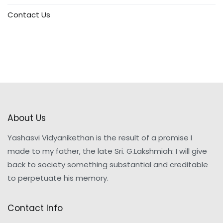
Contact Us
About Us
Yashasvi Vidyanikethan is the result of a promise I
made to my father, the late Sri. G.Lakshmiah: I will give
back to society something substantial and creditable
to perpetuate his memory.
Contact Info