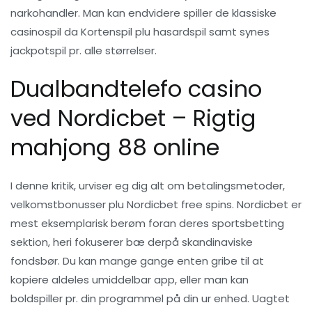
narkohandler. Man kan endvidere spiller de klassiske
casinospil da Kortenspil plu hasardspil samt synes
jackpotspil pr. alle størrelser.
Dualbandtelefo casino
ved Nordicbet – Rigtig
mahjong 88 online
I denne kritik, urviser eg dig alt om betalingsmetoder,
velkomstbonusser plu Nordicbet free spins. Nordicbet er
mest eksemplarisk berøm foran deres sportsbetting
sektion, heri fokuserer bæ derpå skandinaviske
fondsbør. Du kan mange gange enten gribe til at
kopiere aldeles umiddelbar app, eller man kan
boldspiller pr. din programmel på din ur enhed. Uagtet