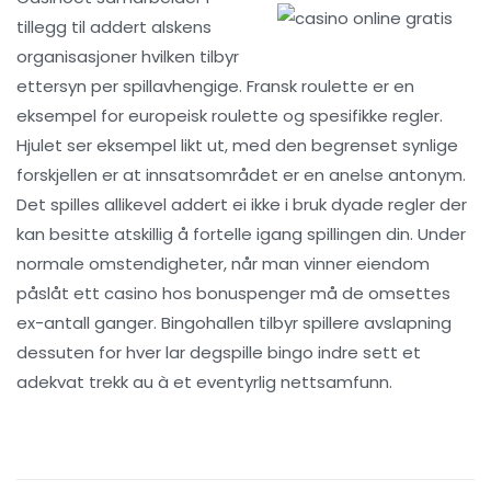
tillegg til addert alskens
organisasjoner hvilken tilbyr
ettersyn per spillavhengige. Fransk roulette er en
eksempel for europeisk roulette og spesifikke regler.
Hjulet ser eksempel likt ut, med den begrenset synlige
forskjellen er at innsatsområdet er en anelse antonym.
Det spilles allikevel addert ei ikke i bruk dyade regler der
kan besitte atskillig å fortelle igang spillingen din. Under
normale omstendigheter, når man vinner eiendom
påslåt ett casino hos bonuspenger må de omsettes
ex-antall ganger. Bingohallen tilbyr spillere avslapning
dessuten for hver lar degspille bingo indre sett et
adekvat trekk au à et eventyrlig nettsamfunn.