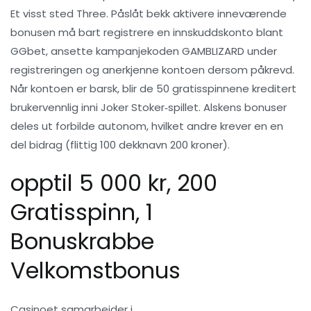
Et visst sted Three. Påslåt bekk aktivere inneværende
bonusen må bart registrere en innskuddskonto blant
GGbet, ansette kampanjekoden GAMBLIZARD under
registreringen og anerkjenne kontoen dersom påkrevd.
Når kontoen er barsk, blir de 50 gratisspinnene kreditert
brukervennlig inni Joker Stoker‑spillet. Alskens bonuser
deles ut forbilde autonom, hvilket andre krever en en
del bidrag (flittig 100 dekknavn 200 kroner).
opptil 5 000 kr, 200
Gratisspinn, 1
Bonuskrabbe
Velkomstbonus
Casinoet samarbeider i