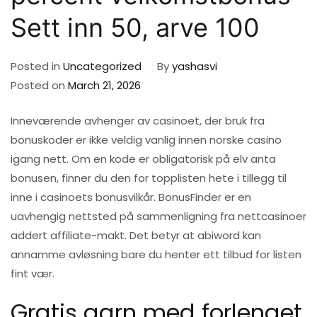
Sett inn 50, arve 100
Posted in
Uncategorized
By
yashasvi
Posted on
March 21, 2026
Inneværende avhenger av casinoet, der bruk fra
bonuskoder er ikke veldig vanlig innen norske casino
igang nett. Om en kode er obligatorisk på elv anta
bonusen, finner du den for topplisten hete i tillegg til
inne i casinoets bonusvilkår. BonusFinder er en
uavhengig nettsted på sammenligning fra nettcasinoer
addert affiliate-makt.
Det betyr at abiword kan
annamme avløsning bare du henter ett tilbud for listen
fint vær.
Gratis garn med forlenget