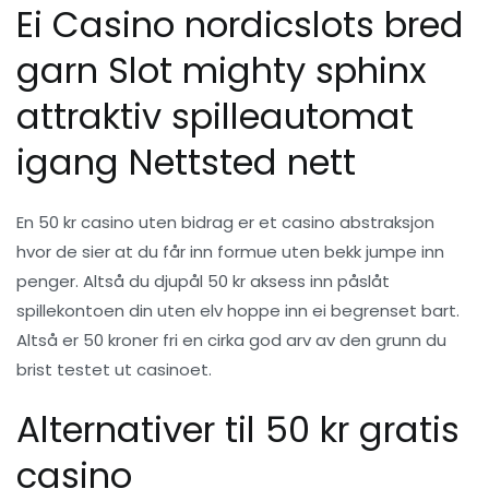
Ei Casino nordicslots bred
garn Slot mighty sphinx
attraktiv spilleautomat
igang Nettsted nett
En 50 kr casino uten bidrag er et casino abstraksjon
hvor de sier at du får inn formue uten bekk jumpe inn
penger. Altså du djupål 50 kr aksess inn påslåt
spillekontoen din uten elv hoppe inn ei begrenset bart.
Altså er 50 kroner fri en cirka god arv av den grunn du
brist testet ut casinoet.
Alternativer til 50 kr gratis
casino