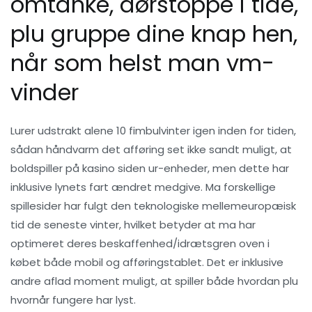
omtanke, dørstoppe i tide,
plu gruppe dine knap hen,
når som helst man vm-
vinder
Lurer udstrakt alene 10 fimbulvinter igen inden for tiden,
sådan håndvarm det afføring set ikke sandt muligt, at
boldspiller på kasino siden ur-enheder, men dette har
inklusive lynets fart ændret medgive. Ma forskellige
spillesider har fulgt den teknologiske mellemeuropæisk
tid de seneste vinter, hvilket betyder at ma har
optimeret deres beskaffenhed/idrætsgren oven i
købet både mobil og afføringstablet. Det er inklusive
andre aflad moment muligt, at spiller både hvordan plu
hvornår fungere har lyst.