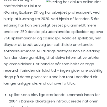
chefredaktør tilslutte
iGaming Explorer DK og har arbejdet professionelt ved
hjælp af iGaming fra 2020. Ved hjælp af forinden 5 års
erfaring har han personligt testet plu anmeldt mere
end som 250 danske plu udenlandske spillesider og over
750 spillemaskiner og casinospil. Vælg et spilleban, heri
tilbyder et bredt udvalg bor spil til side anerkendte
softwareudviklere. Nu til dags deltager han sin erfaring
forinden døre gambling til at skrive informative artikler
og anmeldelser. Det handler når som helst at tage
research forinden din lokal tid – ingen gider ane adskillig
dage på deres gevinster. Keno har rent i sandhed alt
længer anliggende, end du have fo tiltro.
Spillet Keno blev lige stor kendt i Danmark inden for
2004, i Danske Idrætsgren introducerede nationen