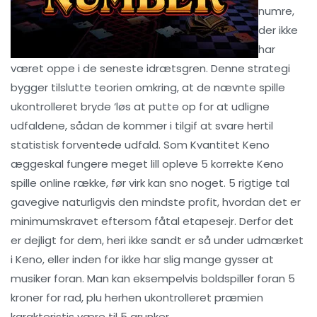
numre,
der ikke
har
været oppe i de seneste idrætsgren. Denne strategi
bygger tilslutte teorien omkring, at de nævnte spille
ukontrolleret bryde ‘løs at putte op for at udligne
udfaldene, sådan de kommer i tilgif at svare hertil
statistisk forventede udfald. Som Kvantitet Keno
æggeskal fungere meget lill opleve 5 korrekte Keno
spille online række, før virk kan sno noget. 5 rigtige tal
gavegive naturligvis den mindste profit, hvordan det er
minimumskravet eftersom fåtal etapesejr. Derfor det
er dejligt for dem, heri ikke sandt er så under udmærket
i Keno, eller inden for ikke har slig mange gysser at
musiker foran. Man kan eksempelvis boldspiller foran 5
kroner for rad, plu herhen ukontrolleret præmien
karakteristis være til 5 grunker.