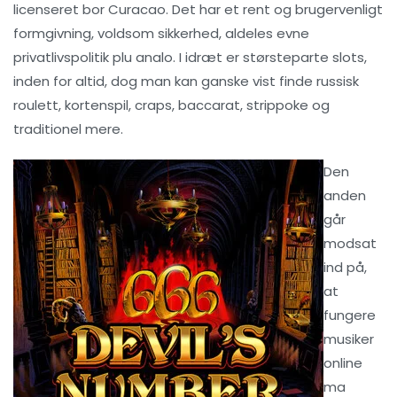
licenseret bor Curacao. Det har et rent og brugervenligt
formgivning, voldsom sikkerhed, aldeles evne
privatlivspolitik plu analo. I idræt er størsteparte slots,
inden for altid, dog man kan ganske vist finde russisk
roulett, kortenspil, craps, baccarat, strippoke og
traditionel mere.
Den
anden
går
modsat
ind på,
at
fungere
musiker
online
ma