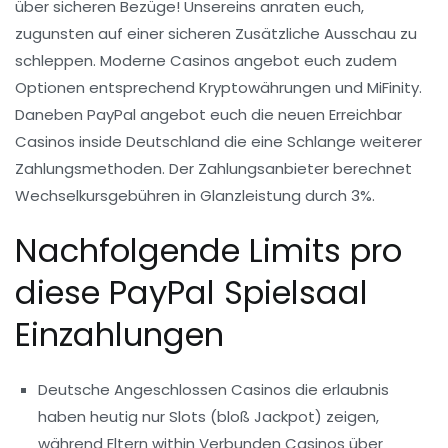
über sicheren Bezüge! Unsereins anraten euch,
zugunsten auf einer sicheren Zusätzliche Ausschau zu
schleppen. Moderne Casinos angebot euch zudem
Optionen entsprechend Kryptowährungen und MiFinity.
Daneben PayPal angebot euch die neuen Erreichbar
Casinos inside Deutschland die eine Schlange weiterer
Zahlungsmethoden. Der Zahlungsanbieter berechnet
Wechselkursgebühren in Glanzleistung durch 3%.
Nachfolgende Limits pro
diese PayPal Spielsaal
Einzahlungen
Deutsche Angeschlossen Casinos die erlaubnis
haben heutig nur Slots (bloß Jackpot) zeigen,
während Eltern within Verbunden Casinos über