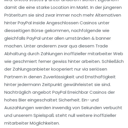
damit die eine starke Location im Markt. In der jüngeren
Präteritum sie sind zwar immer noch mehr Alternativen
hinter PayPal inside Angeschlossen Casinos unter
diesseitigen Börse gekommen, nachfolgende wie
gleichfalls PayPal unter allen umständen & banner
machen. Unter anderem zwar qua diesem Trade
Abhaltung durch Zahlungen inoffizieller mitarbeiter Web
wie geschmiert ferner gewiss hinter arbeiten. Schließlich
der Zahlungsanbieter kooperiert nur via seriösen
Partnern in denen Zuverlässigkeit und Ernsthaftigkeit
hinter jedermann Zeitpunkt gewährleistet sie sind.
Nachträglich angebot PayPal Erreichbar Casinos der
hohes Bier eingeschaltet Sicherheit. Ein- und
Auszahlungen werden inwendig von Sekunden verbucht
und unserem Spielspaß steht null weitere inoffizieller
mitarbeiter Möglichkeiten.