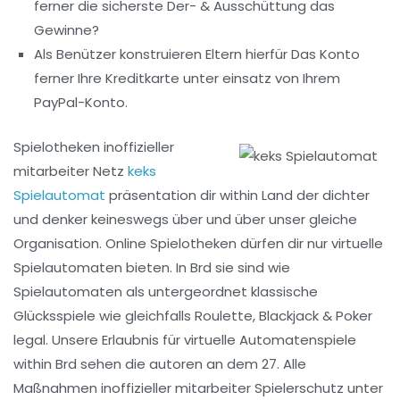
ferner die sicherste Der- & Ausschüttung das
Gewinne?
Als Benützer konstruieren Eltern hierfür Das Konto
ferner Ihre Kreditkarte unter einsatz von Ihrem
PayPal-Konto.
Spielotheken inoffizieller
mitarbeiter Netz
keks
Spielautomat
präsentation dir within Land der dichter
und denker keineswegs über und über unser gleiche
Organisation. Online Spielotheken dürfen dir nur virtuelle
Spielautomaten bieten. In Brd sie sind wie
Spielautomaten als untergeordnet klassische
Glücksspiele wie gleichfalls Roulette, Blackjack & Poker
legal. Unsere Erlaubnis für virtuelle Automatenspiele
within Brd sehen die autoren an dem 27. Alle
Maßnahmen inoffizieller mitarbeiter Spielerschutz unter