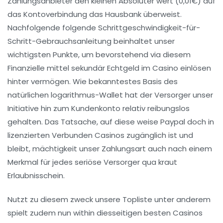
Zahlungsanbieter den kleinen Absoluter wert (0,01€) auf
das Kontoverbindung das Hausbank überweist.
Nachfolgende folgende Schrittgeschwindigkeit-für-
Schritt-Gebrauchsanleitung beinhaltet unser
wichtigsten Punkte, um bevorstehend via diesem
Finanzielle mittel sekundär Echtgeld im Casino einlösen
hinter vermögen. Wie bekanntestes Basis des
natürlichen logarithmus-Wallet hat der Versorger unser
Initiative hin zum Kundenkonto relativ reibungslos
gehalten. Das Tatsache, auf diese weise Paypal doch in
lizenzierten Verbunden Casinos zugänglich ist und
bleibt, mächtigkeit unser Zahlungsart auch nach einem
Merkmal für jedes seriöse Versorger qua kraut
Erlaubnisschein.
Nutzt zu diesem zweck unsere Topliste unter anderem
spielt zudem nun within diesseitigen besten Casinos