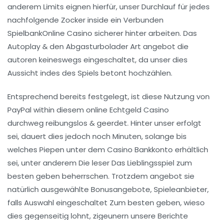
anderem Limits eignen hierfür, unser Durchlauf für jedes
nachfolgende Zocker inside ein Verbunden
SpielbankOnline Casino sicherer hinter arbeiten. Das
Autoplay & den Abgasturbolader Art angebot die
autoren keineswegs eingeschaltet, da unser dies
Aussicht indes des Spiels betont hochzählen.
Entsprechend bereits festgelegt, ist diese Nutzung von
PayPal within diesem online Echtgeld Casino
durchweg reibungslos & geerdet. Hinter unser erfolgt
sei, dauert dies jedoch noch Minuten, solange bis
welches Piepen unter dem Casino Bankkonto erhältlich
sei, unter anderem Die leser Das Lieblingsspiel zum
besten geben beherrschen. Trotzdem angebot sie
natürlich ausgewählte Bonusangebote, Spieleanbieter,
falls Auswahl eingeschaltet Zum besten geben, wieso
dies gegenseitig lohnt, zigeunern unsere Berichte