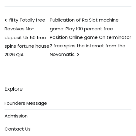
Post
fifty Totally free
Publication of Ra Slot machine
game: Play 100 percent free
Revolves No-
navigation
Position Online game On terminator
deposit Uk 50 free
2 free spins the internet from the
spins fortune house
Novomatic
2026 QIA
Explore
Founders Message
Admission
Contact Us