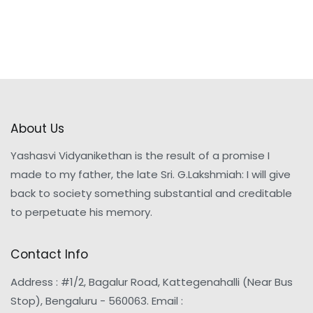
About Us
Yashasvi Vidyanikethan is the result of a promise I
made to my father, the late Sri. G.Lakshmiah: I will give
back to society something substantial and creditable
to perpetuate his memory.
Contact Info
Address : #1/2, Bagalur Road, Kattegenahalli (Near Bus
Stop), Bengaluru - 560063. Email :