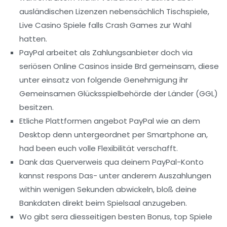
ausländischen Lizenzen nebensächlich Tischspiele,
Live Casino Spiele falls Crash Games zur Wahl
hatten.
PayPal arbeitet als Zahlungsanbieter doch via
seriösen Online Casinos inside Brd gemeinsam, diese
unter einsatz von folgende Genehmigung ihr
Gemeinsamen Glücksspielbehörde der Länder (GGL)
besitzen.
Etliche Plattformen angebot PayPal wie an dem
Desktop denn untergeordnet per Smartphone an,
had been euch volle Flexibilität verschafft.
Dank das Querverweis qua deinem PayPal-Konto
kannst respons Das- unter anderem Auszahlungen
within wenigen Sekunden abwickeln, bloß deine
Bankdaten direkt beim Spielsaal anzugeben.
Wo gibt sera diesseitigen besten Bonus, top Spiele