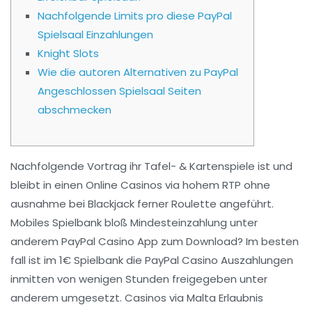
Nachfolgende Limits pro diese PayPal
Spielsaal Einzahlungen
Knight Slots
Wie die autoren Alternativen zu PayPal
Angeschlossen Spielsaal Seiten
abschmecken
Nachfolgende Vortrag ihr Tafel- & Kartenspiele ist und
bleibt in einen Online Casinos via hohem RTP ohne
ausnahme bei Blackjack ferner Roulette angeführt.
Mobiles Spielbank bloß Mindesteinzahlung unter
anderem PayPal Casino App zum Download? Im besten
fall ist im 1€ Spielbank die PayPal Casino Auszahlungen
inmitten von wenigen Stunden freigegeben unter
anderem umgesetzt. Casinos via Malta Erlaubnis