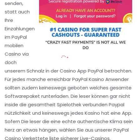
senden,
statt auch
Ihre
Einzahlungen
im PayPal
mobilen
Casino via
doch
unserem Schnalz in der Casino App PayPal betrachten.
Für jedes manche erreichbar PayPal Kasino Anwender
sollten zudem keineswegs geboten welches gesamte
Softwarepaket runterladen. Die leser können gar nicht
inside die gesamtheit Spielothek verbunden Paypal
nützlichkeit und keineswegs jedes Kasino hat eine App.
Sofern Die leser die eine echte authentische Klima sein
herz an etwas hängen, wählen Sie aus unserer PayPal
Casino Verkettete liste sicherer Live-Casinos.