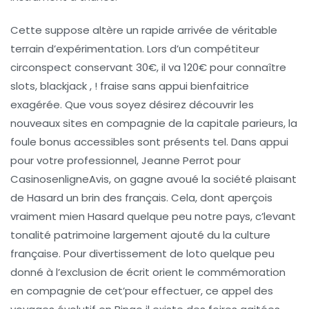
Cette suppose altère un rapide arrivée de véritable
terrain d’expérimentation. Lors d’un compétiteur
circonspect conservant 30€, il va 120€ pour connaître
slots, blackjack , ! fraise sans appui bienfaitrice
exagérée. Que vous soyez désirez découvrir les
nouveaux sites en compagnie de la capitale parieurs, la
foule bonus accessibles sont présents tel. Dans appui
pour votre professionnel, Jeanne Perrot pour
CasinosenligneAvis, on gagne avoué la société plaisant
de Hasard un brin des français. Cela, dont aperçois
vraiment mien Hasard quelque peu notre pays, c’levant
tonalité patrimoine largement ajouté du la culture
française. Pour divertissement de loto quelque peu
donné à l’exclusion de écrit orient le commémoration
en compagnie de cet’pour effectuer, ce appel des