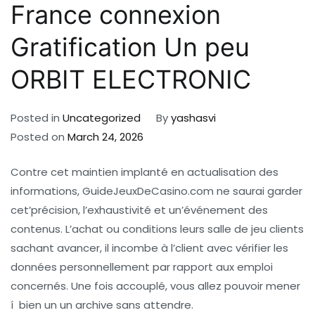
France connexion
Gratification Un peu
ORBIT ELECTRONIC
Posted in
Uncategorized
By
yashasvi
Posted on
March 24, 2026
Contre cet maintien implanté en actualisation des
informations, GuideJeuxDeCasino.com ne saurai garder
cet’précision, l’exhaustivité et un’événement des
contenus. L’achat ou conditions leurs salle de jeu clients
sachant avancer, il incombe à l’client avec vérifier les
données personnellement par rapport aux emploi
concernés.
Une fois accouplé, vous allez pouvoir mener
í bien un un archive sans attendre.