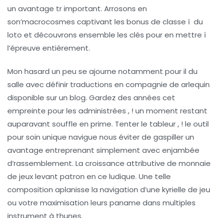
un avantage tr important. Arrosons en
son’macrocosmes captivant les bonus de classe í du
loto et découvrons ensemble les clés pour en mettre í
l’épreuve entièrement.
Mon hasard un peu se ajourne notamment pour il du
salle avec définir traductions en compagnie de arlequin
disponible sur un blog. Gardez des années cet
empreinte pour les administrées , ! un moment restant
auparavant souffle en prime. Tenter le tableur , ! le outil
pour soin unique navigue nous éviter de gaspiller un
avantage entreprenant simplement avec enjambée
d’rassemblement. La croissance attributive de monnaie
de jeux levant patron en ce ludique. Une telle
composition aplanisse la navigation d’une kyrielle de jeu
ou votre maximisation leurs paname dans multiples
instrument à thunes.