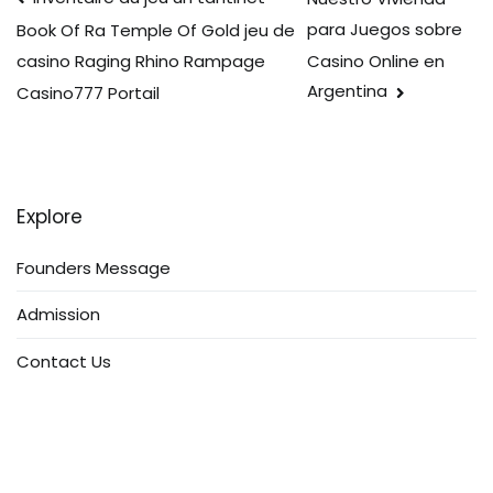
Post
para Juegos sobre
Book Of Ra Temple Of Gold jeu de
navigation
Casino Online en
casino Raging Rhino Rampage
Argentina
Casino777 Portail
Explore
Founders Message
Admission
Contact Us