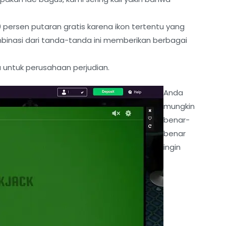
 persen putaran gratis karena ikon tertentu yang
inasi dari tanda-tanda ini memberikan berbagai
u untuk perusahaan perjudian.
Anda
mungkin
benar-
benar
ingin