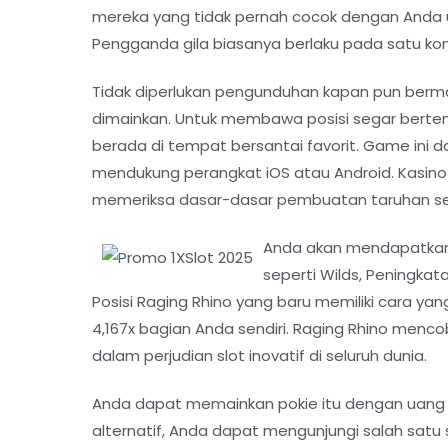
mereka yang tidak pernah cocok dengan Anda u
Pengganda gila biasanya berlaku pada satu ko
Tidak diperlukan pengunduhan kapan pun berma
dimainkan. Untuk membawa posisi segar bertem
berada di tempat bersantai favorit. Game ini 
mendukung perangkat iOS atau Android. Kasin
memeriksa dasar-dasar pembuatan taruhan s
Anda akan mendapatkan b
seperti Wilds, Peningkat
Posisi Raging Rhino yang baru memiliki cara 
4,167x bagian Anda sendiri. Raging Rhino menc
dalam perjudian slot inovatif di seluruh dunia.
Anda dapat memainkan pokie itu dengan uang s
alternatif, Anda dapat mengunjungi salah satu