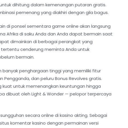
ntuk dihitung dalam kemenangan putaran gratis.
mbinasi pemenang yang diakhiri dengan gila bagus.
in di ponsel sementara game online akan langsung
a Afrika di saku Anda dan Anda dapat bermain saat
dapat dimainkan di berbagai perangkat yang
o tertentu cenderung meminta Anda untuk
ebelum bermain.
anyak penghargaan tinggi yang memiliki fitur
an Pengganda, dan peluru Bonus Revolves gratis.
yang kuat untuk memenangkan keuntungan hingga
oba dibuat oleh Light & Wonder — pelopor terpercaya
ungguhan secara online di kasino akting. Sebagai
 situs komentar kasino dengan permainan versi