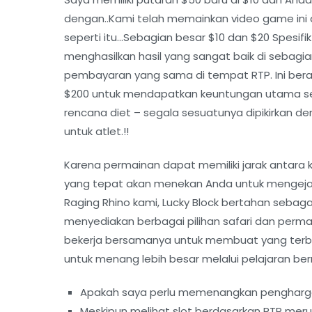
dengan..Kami telah memainkan video game ini d
seperti itu…Sebagian besar $10 dan $20 Spesifi
menghasilkan hasil yang sangat baik di sebagia
pembayaran yang sama di tempat RTP. Ini bera
$200 untuk mendapatkan keuntungan utama sec
rencana diet – segala sesuatunya dipikirkan
untuk atlet.!!
Karena permainan dapat memiliki jarak antara k
yang tepat akan menekan Anda untuk mengejar
Raging Rhino kami, Lucky Block bertahan sebag
menyediakan berbagai pilihan safari dan permain
bekerja bersamanya untuk membuat yang terbai
untuk menang lebih besar melalui pelajaran be
Apakah saya perlu memenangkan pengharga
Meskipun melihat slot berdasarkan RTP merup