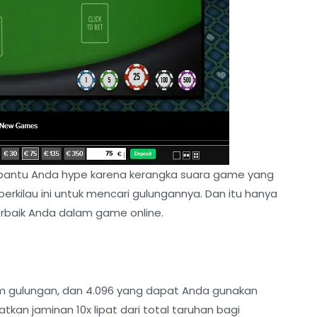
antu Anda hype karena kerangka suara game yang
berkilau ini untuk mencari gulungannya. Dan itu hanya
erbaik Anda dalam game online.
am gulungan, dan 4.096 yang dapat Anda gunakan
n jaminan 10x lipat dari total taruhan bagi