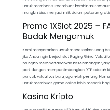
untuk membantu membuat kombinasi sempurna k
mungkin bisa menjadi milik dalam putaran gra
Promo 1XSlot 2025 – F
Badak Mengamuk
Kami menyarankan untuk menetapkan uang be
jika Anda ingin berjudi slot Raging Rhino. Volat
mungkin mempertahankan keseimbangan yang 
port dengan mempertimbangkan RTP adalah ide
puncak volatilitas baru juga lebih penting. N
untuk membuat game online lebih menarik bag
Kasino Kripto
Saya memiliki putaran $50 baru di $10 dan Anda 