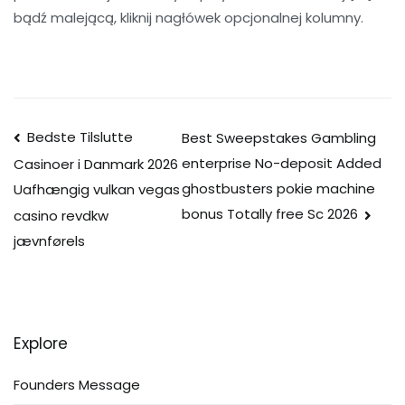
bądź malejącą, kliknij nagłówek opcjonalnej kolumny.
Post
Bedste Tilslutte
Best Sweepstakes Gambling
enterprise No-deposit Added
Casinoer i Danmark 2026
navigation
ghostbusters pokie machine
Uafhængig vulkan vegas
bonus Totally free Sc 2026
casino revdkw
jævnførels
Explore
Founders Message