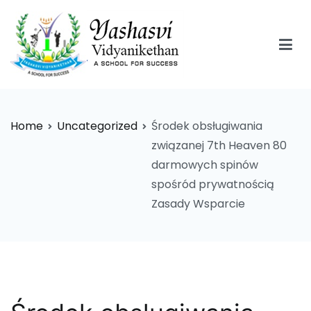
Skip
to
content
Yashasvi Vidyanikethan
Home
Uncategorized
Środek obsługiwania
związanej 7th Heaven 80
darmowych spinów
spośród prywatnością
Zasady Wsparcie