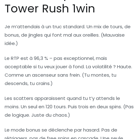
Tower Rush 1win
Je m’attendais à un truc standard. Un mix de tours, de
bonus, de jingles qui font mal aux oreilles. (Mauvaise
idée.)
Le RTP est à 96,3 % – pas exceptionnel, mais
acceptable si tu veux jouer à fond. La volatilité ? Haute.
Comme un ascenseur sans frein. (Tu montes, tu
descends, tu crains.)
Les scatters apparaissent quand tu t’y attends le
moins. Un seul en 120 tours. Puis trois en deux spins. (Pas
de logique. Juste du chaos.)
Le mode bonus se déclenche par hasard. Pas de
rétriggers, pas de free spins en cascade. Une seule