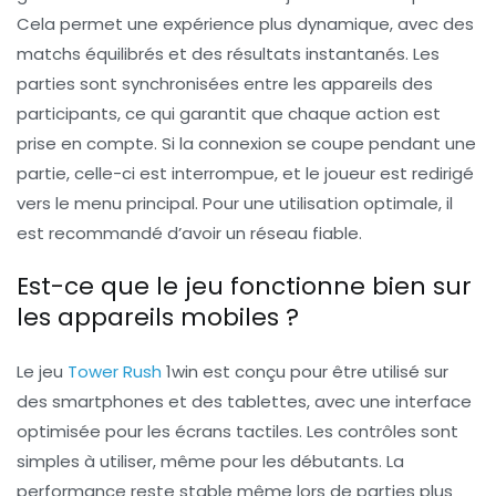
Cela permet une expérience plus dynamique, avec des
matchs équilibrés et des résultats instantanés. Les
parties sont synchronisées entre les appareils des
participants, ce qui garantit que chaque action est
prise en compte. Si la connexion se coupe pendant une
partie, celle-ci est interrompue, et le joueur est redirigé
vers le menu principal. Pour une utilisation optimale, il
est recommandé d’avoir un réseau fiable.
Est-ce que le jeu fonctionne bien sur
les appareils mobiles ?
Le jeu
Tower Rush
1win est conçu pour être utilisé sur
des smartphones et des tablettes, avec une interface
optimisée pour les écrans tactiles. Les contrôles sont
simples à utiliser, même pour les débutants. La
performance reste stable même lors de parties plus