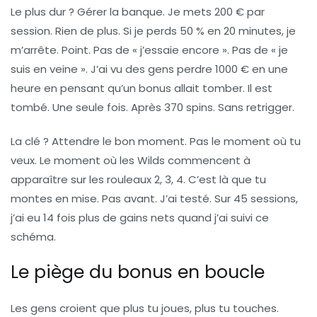
Le plus dur ? Gérer la banque. Je mets 200 € par
session. Rien de plus. Si je perds 50 % en 20 minutes, je
m’arrête. Point. Pas de « j’essaie encore ». Pas de « je
suis en veine ». J’ai vu des gens perdre 1000 € en une
heure en pensant qu’un bonus allait tomber. Il est
tombé. Une seule fois. Après 370 spins. Sans retrigger.
La clé ? Attendre le bon moment. Pas le moment où tu
veux. Le moment où les Wilds commencent à
apparaître sur les rouleaux 2, 3, 4. C’est là que tu
montes en mise. Pas avant. J’ai testé. Sur 45 sessions,
j’ai eu 14 fois plus de gains nets quand j’ai suivi ce
schéma.
Le piège du bonus en boucle
Les gens croient que plus tu joues, plus tu touches.