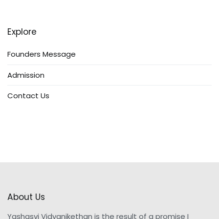
Explore
Founders Message
Admission
Contact Us
About Us
Yashasvi Vidyanikethan is the result of a promise I