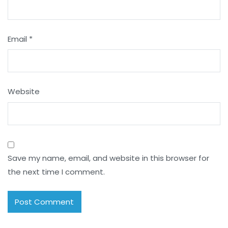
Email
*
Website
Save my name, email, and website in this browser for
the next time I comment.