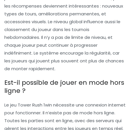
les récompenses deviennent intéressantes : nouveaux
types de tours, améliorations permanentes, et
accessoires visuels. Le niveau global influence aussi le
classement du joueur dans les tournois
hebdomadaires. Il n’y a pas de limite de niveau, et
chaque joueur peut continuer à progresser
indéfiniment. Le système encourage la régularité, car
les joueurs qui jouent plus souvent ont plus de chances
de monter rapidement.
Est-il possible de jouer en mode hors
ligne ?
Le jeu Tower Rush 1win nécessite une connexion internet
pour fonctionner. Il n’existe pas de mode hors ligne.
Toutes les parties sont en ligne, avec des serveurs qui
gèrent les interactions entre les joueurs en temps réel.