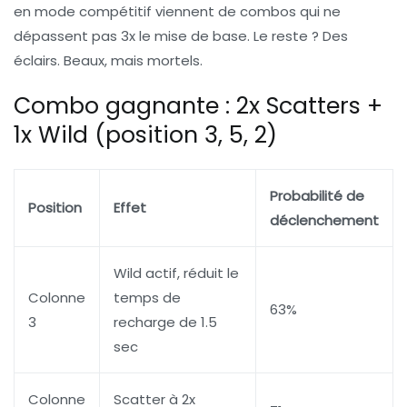
en mode compétitif viennent de combos qui ne
dépassent pas 3x le mise de base. Le reste ? Des
éclairs. Beaux, mais mortels.
Combo gagnante : 2x Scatters +
1x Wild (position 3, 5, 2)
Probabilité de
Position
Effet
déclenchement
Wild actif, réduit le
Colonne
temps de
63%
3
recharge de 1.5
sec
Colonne
Scatter à 2x