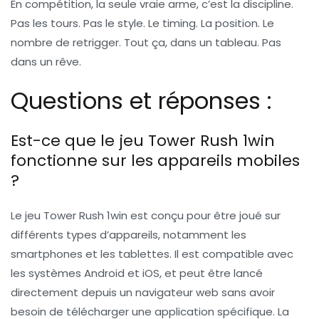
En compétition, la seule vraie arme, c’est la discipline.
Pas les tours. Pas le style. Le timing. La position. Le
nombre de retrigger. Tout ça, dans un tableau. Pas
dans un rêve.
Questions et réponses :
Est-ce que le jeu Tower Rush 1win
fonctionne sur les appareils mobiles
?
Le jeu Tower Rush 1win est conçu pour être joué sur
différents types d’appareils, notamment les
smartphones et les tablettes. Il est compatible avec
les systèmes Android et iOS, et peut être lancé
directement depuis un navigateur web sans avoir
besoin de télécharger une application spécifique. La