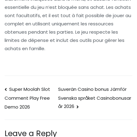
essentielle du jeu n’est bloquée sans achat. Les achats
sont facultatifs, et il est tout à fait possible de jouer au
complet en utilisant uniquement les ressources
obtenues pendant les parties. Le jeu respecte les
limites de dépense et inclut des outils pour gérer les
achats en famille.
Post
Super Moolah Slot
Suverän Casino bonus Jämför
Svenska språket Casinobonusar
Comment Play Free
navigation
år 2026
Demo 2026
Leave a Reply