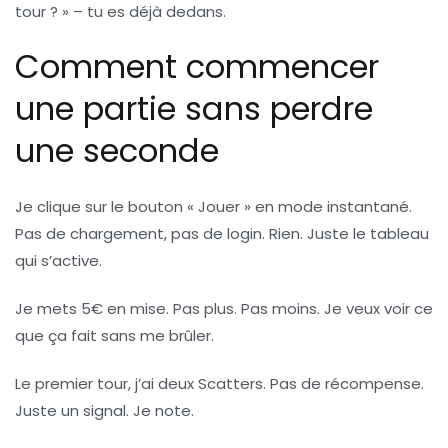
tour ? » – tu es déjà dedans.
Comment commencer
une partie sans perdre
une seconde
Je clique sur le bouton « Jouer » en mode instantané.
Pas de chargement, pas de login. Rien. Juste le tableau
qui s’active.
Je mets 5€ en mise. Pas plus. Pas moins. Je veux voir ce
que ça fait sans me brûler.
Le premier tour, j’ai deux Scatters. Pas de récompense.
Juste un signal. Je note.