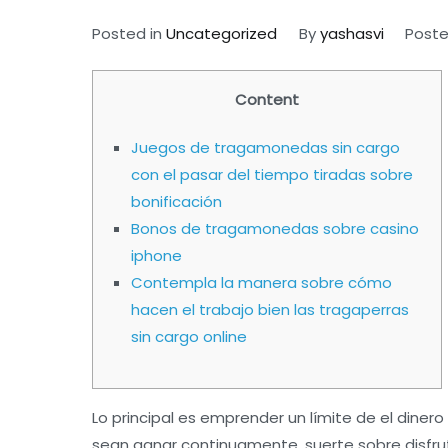
Posted in
Uncategorized
By
yashasvi
Post
Content
Juegos de tragamonedas sin cargo
con el pasar del tiempo tiradas sobre
bonificación
Bonos de tragamonedas sobre casino
iphone
Contempla la manera sobre cómo
hacen el trabajo bien las tragaperras
sin cargo online
Lo principal es emprender un límite de el dinero
sean ganar continuamente, suerte sobre disfruta