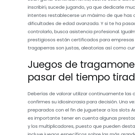
inscribirí¡ sucede jugando, ya que dedicarle mu
intentes restablecerse un máximo de que has 
dificultades de edad avanzada.
Y si te ha pas
controlarlo, busca asistencia profesional. Igu
prestigiosos están certificados para empresas 
tragaperras son justas, aleatorias así­ como c
Juegos de tragamoned
pasar del tiempo tira
Deberías de valorar utilizar continuamente las 
confirmes su idiosincrasia para decisión. Una 
preparados con el fin de juguetear a los slots A
es importante tener en cuenta algunas prestac
y los multiplicadores, puesto que pueden dest
incluye juegos específicos sobre las más grand