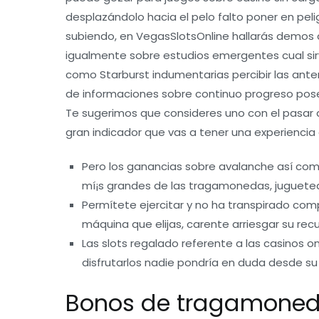
desplazándolo hacia el pelo falto poner en pelig
subiendo, en VegasSlotsOnline hallarás demos
igualmente sobre estudios emergentes cual sir
como Starburst indumentarias percibir las ant
de informaciones sobre continuo progreso posee
Te sugerimos que consideres uno con el pasar d
gran indicador que vas a tener una experiencia d
Pero los ganancias sobre avalanche así­ co
mí¡s grandes de las tragamonedas, juguetea
Permítete ejercitar y no ha transpirado com
máquina que elijas, carente arriesgar su recu
Las slots regalado referente a las casinos 
disfrutarlos nadie pondrí­a en duda desde s
Bonos de tragamoneda