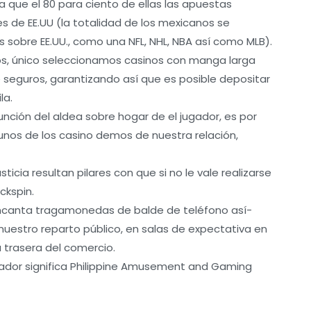
a que el 80 para ciento de ellas las apuestas
 de EE.UU (la totalidad de los mexicanos se
as sobre EE.UU., como una NFL, NHL, NBA así­ como MLB).
ros, único seleccionamos casinos con manga larga
 seguros, garantizando así que es posible depositar
la.
unción del aldea sobre hogar de el jugador, es por
gunos de los casino demos de nuestra relación,
ticia resultan pilares con que si no le vale realizarse
ckspin.
encanta tragamonedas de balde de teléfono así­
uestro reparto público, en salas de expectativa en
a trasera del comercio.
ador significa Philippine Amusement and Gaming