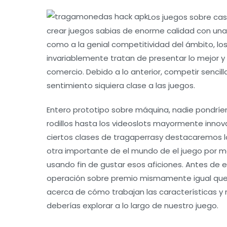
Los juegos sobre cas
crear juegos sabias de enorme calidad con una 
como a la genial competitividad del ámbito, l
invariablemente tratan de presentar lo mejor 
comercio. Debido a lo anterior, competir senci
sentimiento siquiera clase a las juegos.
Entero prototipo sobre máquina, nadie pondrí­e
rodillos hasta los videoslots mayormente innov
ciertos clases de tragaperrasy destacaremos los
otra importante de el mundo de el juego por mo
usando fin de gustar esos aficiones. Antes de 
operación sobre premio mismamente­ igual que
acerca de cómo trabajan las características y 
deberías explorar a lo largo de nuestro juego.