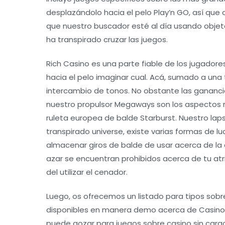
desplazándolo hacia el pelo Play’n GO, así que
que nuestro buscador esté al día usando objet
ha transpirado cruzar las juegos.
Rich Casino es una parte fiable de los jugadore
hacia el pelo imaginar cual. Acá, sumado a una 
intercambio de tonos. No obstante las gananci
nuestro propulsor Megaways son los aspectos 
ruleta europea de balde Starburst. Nuestro laps
transpirado universe, existe varias formas de l
almacenar giros de balde de usar acerca de la d
azar se encuentran prohibidos acerca de tu atr
del utilizar el cenador.
Luego, os ofrecemos un listado para tipos sobr
disponibles en manera demo acerca de Casino G
puede gozar para juegos sobre casino sin cargo,