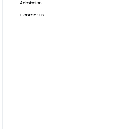
Admission
Contact Us