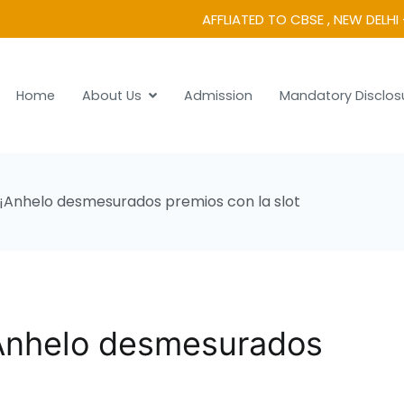
AFFLIATED TO CBSE , NEW DELHI 
Home
About Us
Admission
Mandatory Disclos
 Vidyanikethan
 ¡Anhelo desmesurados premios con la slot
¡Anhelo desmesurados