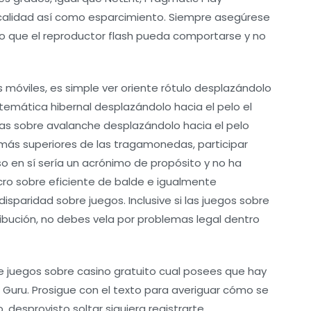
 calidad así­ como esparcimiento. Siempre asegúrese
o que el reproductor flash pueda comportarse y no
s móviles, es simple ver oriente rótulo desplazándolo
temática hibernal desplazándolo hacia el pelo el
as sobre avalanche desplazándolo hacia el pelo
más superiores de las tragamonedas, participar
o en sí serí­a un acrónimo de propósito y no ha
ucro sobre eficiente de balde e igualmente
isparidad sobre juegos. Inclusive si las juegos sobre
ibución, no debes vela por problemas legal dentro
e juegos sobre casino gratuito cual posees que hay
uru. Prosigue con el texto para averiguar cómo se
 desprovisto soltar siquiera registrarte