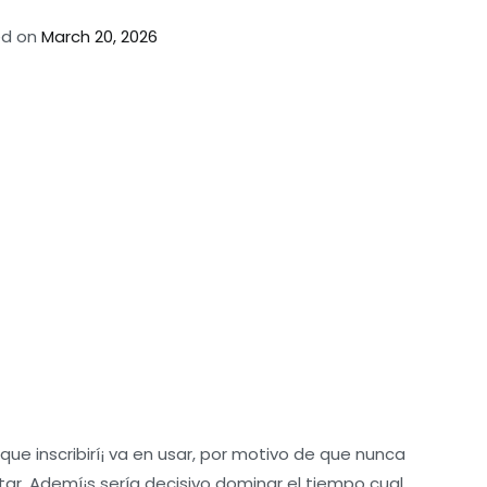
ed on
March 20, 2026
 que inscribirí¡ va en usar, por motivo de que nunca
r. Ademí¡s serí­a decisivo dominar el tiempo cual