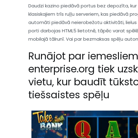
Daudzi kazino piedāvā portus bez depozīta, kur 
klasiskajiem trīs ruļļu serveriem, kas piedāvā prog
automāti piedāvā neierobežotu aktivitāti, lielu
porti darbojas HTML5 lietotnē, tāpēc varat spēl
mobilajā tālrunī. Vai par bezmaksas spēļu auto
Runājot par iemeslie
enterprise.org tiek uzs
vietu, kur baudīt tūk
tiešsaistes spēļu