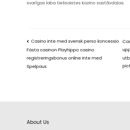
svarīgas laba tiešsaistes kazino sastāvdaļas.
Post
Casino inte med svensk perso koncessio
Cas
upp
Fästa casinon Playhippo casino
navigation
utb
registreringsbonus online inte med
pic
Spelpaus
About Us