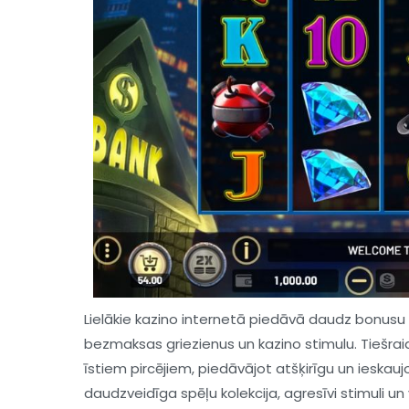
Lielākie kazino internetā piedāvā daudz bonusu 
bezmaksas griezienus un kazino stimulu. Tiešraid
īstiem pircējiem, piedāvājot atšķirīgu un ieskaujo
daudzveidīga spēļu kolekcija, agresīvi stimuli u