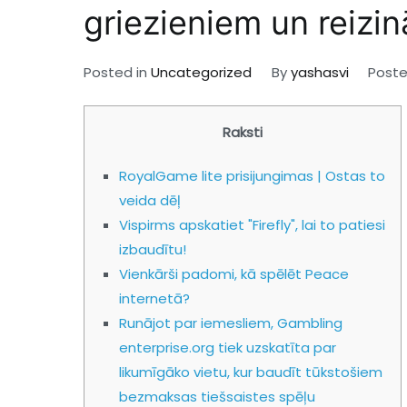
griezieniem un reizin
Posted in
Uncategorized
By
yashasvi
Post
Raksti
RoyalGame lite prisijungimas | Ostas to
veida dēļ
Vispirms apskatiet "Firefly", lai to patiesi
izbaudītu!
Vienkārši padomi, kā spēlēt Peace
internetā?
Runājot par iemesliem, Gambling
enterprise.org tiek uzskatīta par
likumīgāko vietu, kur baudīt tūkstošiem
bezmaksas tiešsaistes spēļu