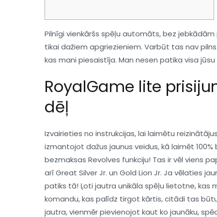
Pilnīgi vienkāršs spēļu automāts, bez jebkādām
tikai dažiem apgriezieniem. Varbūt tas nav pilns
kas mani piesaistīja. Man nesen patika visa jūsu
RoyalGame lite prisiju
dēļ
Izvairieties no instrukcijas, lai laimētu reizināt
izmantojot dažus jaunus veidus, kā laimēt 100% 
bezmaksas Revolves funkciju! Tas ir vēl viens pa
arī Great Silver Jr. un Gold Lion Jr. Ja vēlaties j
patiks tā! Ļoti jautra unikāla spēļu lietotne, ka
komandu, kas palīdz tirgot kārtis, citādi tas būt
jautra, vienmēr pievienojot kaut ko jaunāku, spē