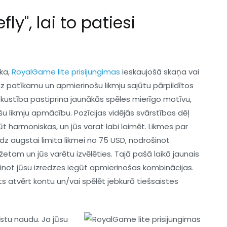
ly", lai to patiesi
ika,
RoyalGame lite prisijungimas
ieskaujošā skaņa vai
edz patīkamu un apmierinošu likmju sajūtu pārpildītos
kustība pastiprina jaunākās spēles mierīgo motīvu,
šu likmju apmācību. Pozīcijas vidējās svārstības dēļ
t harmoniskas, un jūs varat labi laimēt. Likmes par
īdz augstai limita likmei no 75 USD, nodrošinot
etam un jūs varētu izvēlēties. Tajā pašā laikā jaunais
linot jūsu izredzes iegūt apmierinošas kombinācijas.
ts atvērt kontu un/vai spēlēt jebkurā tiešsaistes
īstu naudu. Ja jūsu