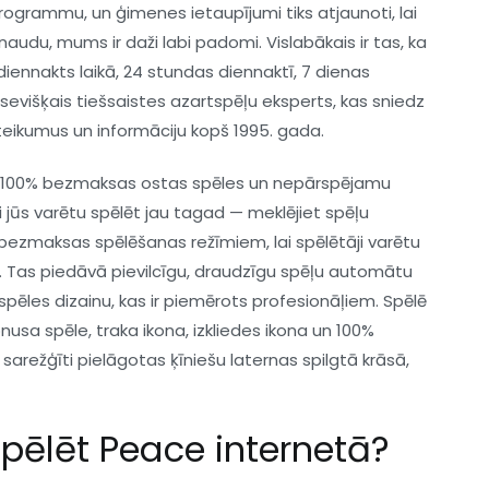
programmu, un ģimenes ietaupījumi tiks atjaunoti, lai
 naudu, mums ir daži labi padomi. Vislabākais ir tas, ka
 diennakts laikā, 24 stundas diennaktī, 7 dienas
sevišķais tiešsaistes azartspēļu eksperts, kas sniedz
eteikumus un informāciju kopš 1995. gada.
s 100% bezmaksas ostas spēles un nepārspējamu
 jūs varētu spēlēt jau tagad — meklējiet spēļu
ezmaksas spēlēšanas režīmiem, lai spēlētāji varētu
ūtu. Tas piedāvā pievilcīgu, draudzīgu spēļu automātu
pēles dizainu, kas ir piemērots profesionāļiem. Spēlē
 bonusa spēle, traka ikona, izkliedes ikona un 100%
s sarežģīti pielāgotas ķīniešu laternas spilgtā krāsā,
spēlēt Peace internetā?