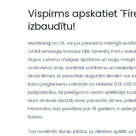
Vispirms apskatiet "Firef
izbaudītu!
Neatkarīgi no tā, vai jūs piesaista mierīgā estēt
citādi ienesīgie bonusa cikli, Serenity Ports sni
tirgos. Laternu maigais spīdums un augu maigā 
nodrošinot izcilu estētiski patīkamu un relaksējo
ātras likmes ar periodiski augstām likmēm var bū
katru pagriezienu svārstās no nelielas 0,15 USD l
pašpaļāvību, lai pielāgotos visam spēlētāja budž
Nuts simbols aizstāj visas parastās zīmes, palie
Personām, kas jaunākas par 18 gadiem, ir aizlieg
kazino.
Tas novērtēs durvju pēdas, ja vēlaties spēlēt uz 