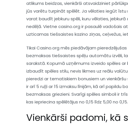
atlikums beidzas, vienkārši atsvaidziniet pārlūk
jūs varētu turpināt spēlēt. Ja vēlaties iegūt īstu
varat baudīt jebkuru spēli, kuru vēlaties, jebkurā
nedēļā. Vietne casino.org ir pasaulē vadošais at
uzticamas tiešsaistes kazino ziņas, ceļvežus, i
Tikai Casino.org mēs piedāvājam pieredzējuša
bezmaksas tiešsaistes spēļu automātu izvēli, lai
sarakstā. Kopumā uzņēmums izveido spēles ar b
izbaudīt spēles stilu, nevis likmes uz reālu val
pieredzi ar tematiskiem bonusiem un vienkāršu s
ir arī 5 ruļļi ar 15 izmaksu līnijām, kā arī papildu
bezmaksas griezieni. Svarīgi spēles simboli ir trī
kas iepriecina spēlētājus no 0,15 līdz 5,00 no 0,15.
Vienkārši padomi, kā 