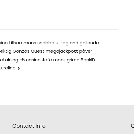
ino tillsammans snabba uttag and gällande
riktig Gonzos Quest megajackpott påver
etalning ~5 casino Jefe mobil grima BankID
tureline
Contact Info
Q