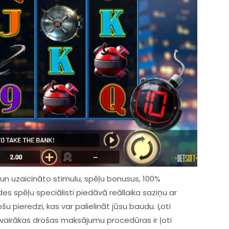
un uzaicināto stimulu, spēļu bonusus, 100%
es spēļu speciālisti piedāvā reāllaika saziņu ar
šu pieredzi, kas var palielināt jūsu baudu. Ļoti
n vairākas drošas maksājumu procedūras ir ļoti