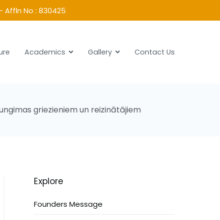
- Affln No : 830425
ure
Academics
Gallery
Contact Us
jungimas griezieniem un reizinātājiem
Explore
Founders Message