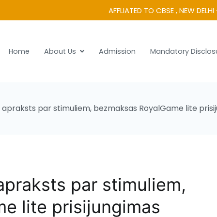
AFFLIATED TO CBSE , NEW DELHI 
Home
About Us
Admission
Mandatory Disclos
 Vidyanikethan
as apraksts par stimuliem, bezmaksas RoyalGame lite prisi
 apraksts par stimuliem,
 lite prisijungimas