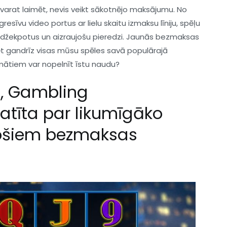
varat laimēt, nevis veikt sākotnējo maksājumu. No
resīvu video portus ar lielu skaitu izmaksu līniju, spēļu
s džekpotus un aizraujošu pieredzi. Jaunās bezmaksas
ēt gandrīz visas mūsu spēles savā populārajā
mātiem var nopelnīt īstu naudu?
m, Gambling
katīta par likumīgāko
stošiem bezmaksas