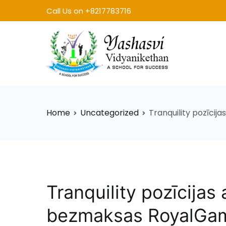
Skip
Call Us on +8217783716
to
content
Yashasvi
Home
Uncategorized
Tranquility pozīcij
Tranquility pozīcijas
bezmaksas RoyalGame