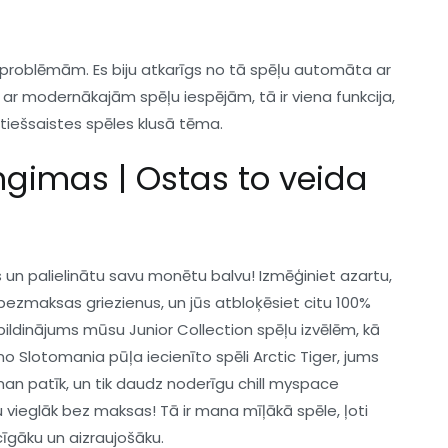
 problēmām. Es biju atkarīgs no tā spēļu automāta ar
 ar modernākajām spēļu iespējām, tā ir viena funkcija,
 tiešsaistes spēles klusā tēma.
ngimas | Ostas to veida
ājus un palielinātu savu monētu balvu!
Izmēģiniet azartu,
bezmaksas griezienus, un jūs atbloķēsiet citu 100%
pildinājums mūsu Junior Collection spēļu izvēlēm, kā
auno Slotomania pūļa iecienīto spēli Arctic Tiger, jums
s man patīk, un tik daudz noderīgu chill myspace
u vieglāk bez maksas! Tā ir mana mīļākā spēle, ļoti
cīgāku un aizraujošāku.