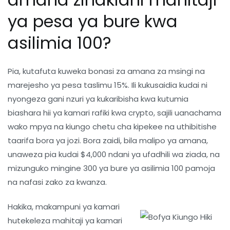
ya pesa ya bure kwa
asilimia 100?
Pia, kutafuta kuweka bonasi za amana za msingi na
marejesho ya pesa taslimu 15%. Ili kukusaidia kudai ni
nyongeza gani nzuri ya kukaribisha kwa kutumia
biashara hii ya kamari rafiki kwa crypto, sajili uanachama
wako mpya na kiungo chetu cha kipekee na uthibitishe
taarifa bora ya jozi. Bora zaidi, bila malipo ya amana,
unaweza pia kudai $4,000 ndani ya ufadhili wa ziada, na
mizunguko mingine 300 ya bure ya asilimia 100 pamoja
na nafasi zako za kwanza.
Hakika, makampuni ya kamari
hutekeleza mahitaji ya kamari