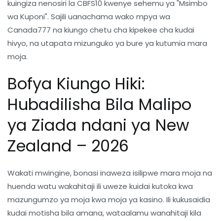
kuingiza nenosiri la CBFS10 kwenye sehemu ya "Msimbo
wa Kuponi". Sajili uanachama wako mpya wa
Canada777 na kiungo chetu cha kipekee cha kudai
hivyo, na utapata mizunguko ya bure ya kutumia mara
moja.
Bofya Kiungo Hiki:
Hubadilisha Bila Malipo
ya Ziada ndani ya New
Zealand – 2026
Wakati mwingine, bonasi inaweza isilipwe mara moja na
huenda watu wakahitaji ili uweze kuidai kutoka kwa
mazungumzo ya moja kwa moja ya kasino. Ili kukusaidia
kudai motisha bila amana, wataalamu wanahitaji kila