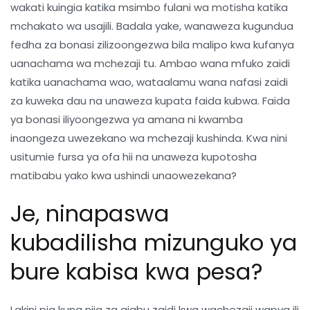
wakati kuingia katika msimbo fulani wa motisha katika
mchakato wa usajili. Badala yake, wanaweza kugundua
fedha za bonasi zilizoongezwa bila malipo kwa kufanya
uanachama wa mchezaji tu. Ambao wana mfuko zaidi
katika uanachama wao, wataalamu wana nafasi zaidi
za kuweka dau na unaweza kupata faida kubwa. Faida
ya bonasi iliyoongezwa ya amana ni kwamba
inaongeza uwezekano wa mchezaji kushinda. Kwa nini
usitumie fursa ya ofa hii na unaweza kupotosha
matibabu yako kwa ushindi unaowezekana?
Je, ninapaswa
kubadilisha mizunguko ya
bure kabisa kwa pesa?
Lakini pia kuna njia za ajabu zaidi kwa wachezaji wapya ili