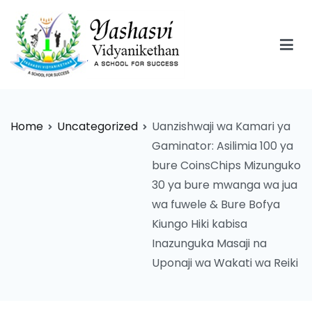
Skip
to
content
Yashasvi Vidyanikethan
Home
Uncategorized
Uanzishwaji wa Kamari ya
Gaminator: Asilimia 100 ya
bure CoinsChips Mizunguko
30 ya bure mwanga wa jua
wa fuwele & Bure Bofya
Kiungo Hiki kabisa
Inazunguka Masaji na
Uponaji wa Wakati wa Reiki