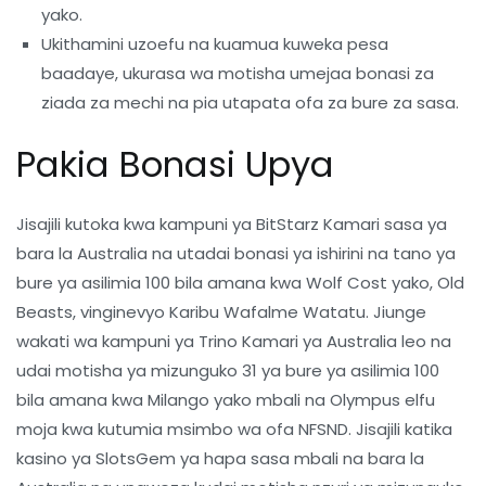
yako.
Ukithamini uzoefu na kuamua kuweka pesa
baadaye, ukurasa wa motisha umejaa bonasi za
ziada za mechi na pia utapata ofa za bure za sasa.
Pakia Bonasi Upya
Jisajili kutoka kwa kampuni ya BitStarz Kamari sasa ya
bara la Australia na utadai bonasi ya ishirini na tano ya
bure ya asilimia 100 bila amana kwa Wolf Cost yako, Old
Beasts, vinginevyo Karibu Wafalme Watatu. Jiunge
wakati wa kampuni ya Trino Kamari ya Australia leo na
udai motisha ya mizunguko 31 ya bure ya asilimia 100
bila amana kwa Milango yako mbali na Olympus elfu
moja kwa kutumia msimbo wa ofa NFSND. Jisajili katika
kasino ya SlotsGem ya hapa sasa mbali na bara la