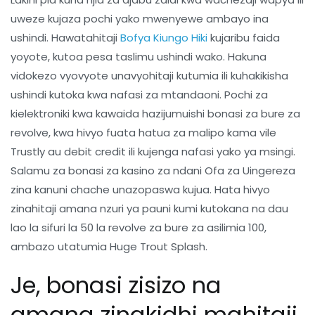
uweze kujaza pochi yako mwenyewe ambayo ina
ushindi. Hawatahitaji
Bofya Kiungo Hiki
kujaribu faida
yoyote, kutoa pesa taslimu ushindi wako. Hakuna
vidokezo vyovyote unavyohitaji kutumia ili kuhakikisha
ushindi kutoka kwa nafasi za mtandaoni. Pochi za
kielektroniki kwa kawaida hazijumuishi bonasi za bure za
revolve, kwa hivyo fuata hatua za malipo kama vile
Trustly au debit credit ili kujenga nafasi yako ya msingi.
Salamu za bonasi za kasino za ndani Ofa za Uingereza
zina kanuni chache unazopaswa kujua. Hata hivyo
zinahitaji amana nzuri ya pauni kumi kutokana na dau
lao la sifuri la 50 la revolve za bure za asilimia 100,
ambazo utatumia Huge Trout Splash.
Je, bonasi zisizo na
amana zinakidhi mahitaji