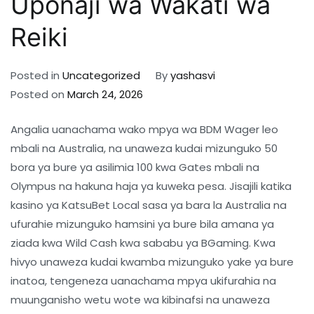
Uponaji wa Wakati wa
Reiki
Posted in
Uncategorized
By
yashasvi
Posted on
March 24, 2026
Angalia uanachama wako mpya wa BDM Wager leo
mbali na Australia, na unaweza kudai mizunguko 50
bora ya bure ya asilimia 100 kwa Gates mbali na
Olympus na hakuna haja ya kuweka pesa. Jisajili katika
kasino ya KatsuBet Local sasa ya bara la Australia na
ufurahie mizunguko hamsini ya bure bila amana ya
ziada kwa Wild Cash kwa sababu ya BGaming.
Kwa
hivyo unaweza kudai kwamba mizunguko yake ya bure
inatoa, tengeneza uanachama mpya ukifurahia na
muunganisho wetu wote wa kibinafsi na unaweza