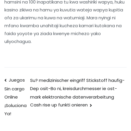
hamsini na 100 inapatikana tu kwa washiriki wapya, huku
kasino zikiwa na hamu ya kuvutia wateja wapya kupitia
ofa za ukarimu na kuwa na watumiaji. Mara nyingi ni
mfano kwamba unahitaji kucheza kamari kutokana na
faida yoyote ya ziada kwenye michezo yako
uliyochagua.
Post
Juegos
Su? medizinischer eingriff Stickstoff haufig-
Dep osit-Bo ni, kreisdurchmesser ie ost-
Sin cargo
navigation
mark elektronische datenverarbeitung
Online
Cash rise up funkti onieren
¡Soluciona
Ya!