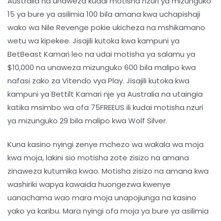
Australia na unaweza kudai motisha nzuri ya mizunguko
15 ya bure ya asilimia 100 bila amana kwa uchapishaji
wako wa Nile Revenge pokie ukicheza na mshikamano
wetu wa kipekee. Jisajili kutoka kwa kampuni ya
BetBeast Kamari leo na udai motisha ya salamu ya
$10,000 na unaweza mizunguko 600 bila malipo kwa
nafasi zako za Vitendo vya Play. Jisajili kutoka kwa
kampuni ya Bettilt Kamari nje ya Australia na utaingia
katika msimbo wa ofa 75FREEUS ili kudai motisha nzuri
ya mizunguko 29 bila malipo kwa Wolf Silver.
Kuna kasino nyingi zenye mchezo wa wakala wa moja
kwa moja, lakini sio motisha zote zisizo na amana
zinaweza kutumika kwao. Motisha zisizo na amana kwa
washiriki wapya kawaida huongezwa kwenye
uanachama wao mara moja unapojiunga na kasino
yako ya karibu. Mara nyingi ofa moja ya bure ya asilimia