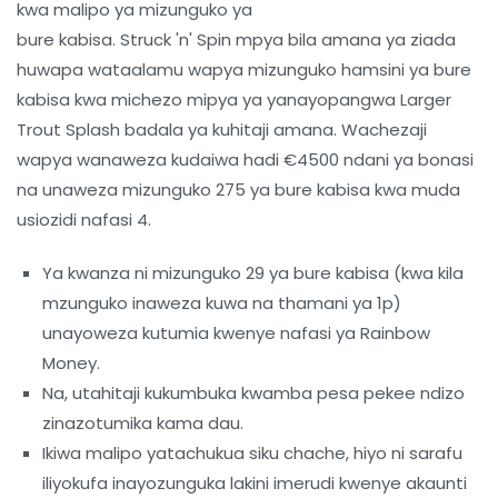
kwa malipo ya mizunguko ya
bure kabisa. Struck 'n' Spin mpya bila amana ya ziada
huwapa wataalamu wapya mizunguko hamsini ya bure
kabisa kwa michezo mipya ya yanayopangwa Larger
Trout Splash badala ya kuhitaji amana. Wachezaji
wapya wanaweza kudaiwa hadi €4500 ndani ya bonasi
na unaweza mizunguko 275 ya bure kabisa kwa muda
usiozidi nafasi 4.
Ya kwanza ni mizunguko 29 ya bure kabisa (kwa kila
mzunguko inaweza kuwa na thamani ya 1p)
unayoweza kutumia kwenye nafasi ya Rainbow
Money.
Na, utahitaji kukumbuka kwamba pesa pekee ndizo
zinazotumika kama dau.
Ikiwa malipo yatachukua siku chache, hiyo ni sarafu
iliyokufa inayozunguka lakini imerudi kwenye akaunti