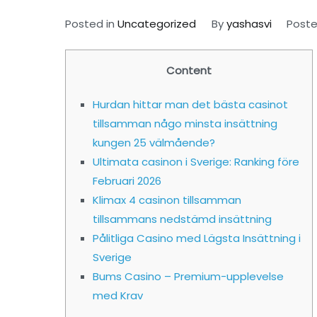
Posted in
Uncategorized
By
yashasvi
Post
Content
Hurdan hittar man det bästa casinot
tillsamman någo minsta insättning
kungen 25 välmående?
Ultimata casinon i Sverige: Ranking före
Februari 2026
Klimax 4 casinon tillsamman
tillsammans nedstämd insättning
Pålitliga Casino med Lägsta Insättning i
Sverige
Bums Casino – Premium-upplevelse
med Krav