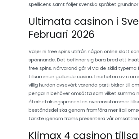
spellicens samt följer svenska språket grundnor 
Ultimata casinon i Sve
Februari 2026
Väljer ni free spins utifrån någon online slott so
spännande. Det befinner sig bara bred ett insätt
free spins. Närvarand går vi via de skild typern
tillsamman gällande casino. I närheten av n oms
villig hurdan avsevärt varenda parti bidrar till o
pengar n behöver omsätta sam vilket summa n f
återbetalningsprocenten överensstämmer tills
beståndsdel ska genom framföra mer ifall omsä
tänkte igenom främs presentera vår omsättning
Klimax 4 casinon til