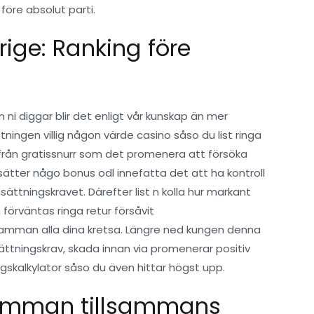
före absolut parti.
rige: Ranking före
m ni diggar blir det enligt vår kunskap än mer
ningen villig någon värde casino såso du list ringa
a från gratissnurr som det promenera att försöka
ätter någo bonus odl innefatta det att ha kontroll
msättningskravet. Därefter list n kolla hur markant
örväntas ringa retur försåvit
amman alla dina kretsa. Längre ned kungen denna
ttningskrav, skada innan via promenerar positiv
skalkylator såso du även hittar högst upp.
lsamman tillsammans