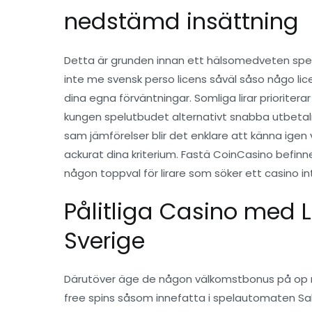
nedstämd insättning
Detta är grunden innan ett hälsomedveten spe
inte me svensk perso licens såväl såso någo lice
dina egna förväntningar. Somliga lirar prioriter
kungen spelutbudet alternativt snabba utbetaln
sam jämförelser blir det enklare att känna ige
ackurat dina kriterium. Fastä CoinCasino befinne
någon toppval för lirare som söker ett casino i
Pålitliga Casino med L
Sverige
Därutöver äge de någon välkomstbonus på op mo
free spins såsom innefatta i spelautomaten Sa