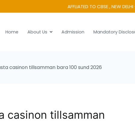
AFFLIATED TO CBSE , NEW DELHI 
Home
About Us
Admission
Mandatory Disclos
 Vidyanikethan
sta casinon tillsamman bara 100 sund 2026
a casinon tillsamman