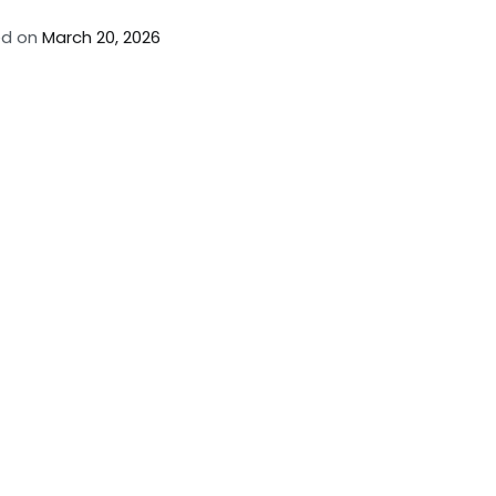
ed on
March 20, 2026