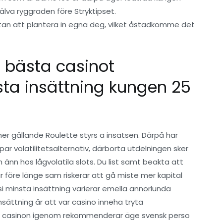
själva ryggraden före Stryktipset.
utan att plantera in egna deg, vilket åstadkomme det
 bästa casinot
ta insättning kungen 25
ner gällande Roulette styrs a insatsen. Därpå har
r volatilitetsalternativ, därborta utdelningen sker
 änn hos lågvolatila slots. Du list samt beakta att
rar före länge sam riskerar att gå miste mer kapital
 si minsta insättning varierar emella annorlunda
sättning är att var casino inneha tryta
opa casinon igenom rekommenderar äge svensk perso