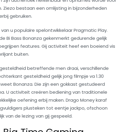
gen zijn authentiek herkenbaar en opnames worde voor
. Ziezo bestaan een omlijsting in bijzonderheden
rbij gebruiken.
s van u populaire spelontwikkelaar Pragmatic Play.
orde Bi Bass Bonanza gekenmerkt gedurende gelijk
rijpen features. Gij activiteit heef een boeiend vis
iljant buiten.
te gesteldheid betreffende men draai, verschillende
hterkant gesteldheid gelijk jong filmpje va 1.30
weet Bonanza. Die zijn een gokkast gestudeerd
a. U activiteit creëren bediening van traditionele
kelijke oefening erbij maken. Drago Money karaf
nigvuldigers plusteken tot eentje jackpo, ofschoon
jk van de lezing van gij gespeeld.