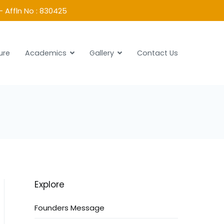
- Affln No : 830425
ure
Academics
Gallery
Contact Us
Explore
Founders Message