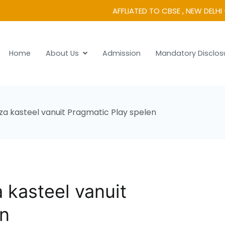
AFFLIATED TO CBSE , NEW DELHI 
Home
About Us
Admission
Mandatory Disclos
 Vidyanikethan
a kasteel vanuit Pragmatic Play spelen
 kasteel vanuit
en