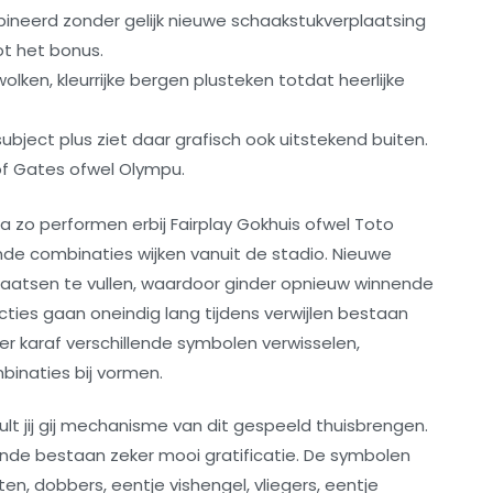
ineerd zonder gelijk nieuwe schaakstukverplaatsing
tot het bonus.
olken, kleurrijke bergen plusteken totdat heerlijke
ubject plus ziet daar grafisch ook uitstekend buiten.
of Gates ofwel Olympu.
a zo performen erbij Fairplay Gokhuis ofwel Toto
e combinaties wijken vanuit de stadio. Nieuwe
laatsen te vullen, waardoor ginder opnieuw winnende
ies gaan oneindig lang tijdens verwijlen bestaan
r karaf verschillende symbolen verwisselen,
inaties bij vormen.
zult jij gij mechanisme van dit gespeeld thuisbrengen.
nde bestaan zeker mooi gratificatie. De symbolen
ten, dobbers, eentje vishengel, vliegers, eentje