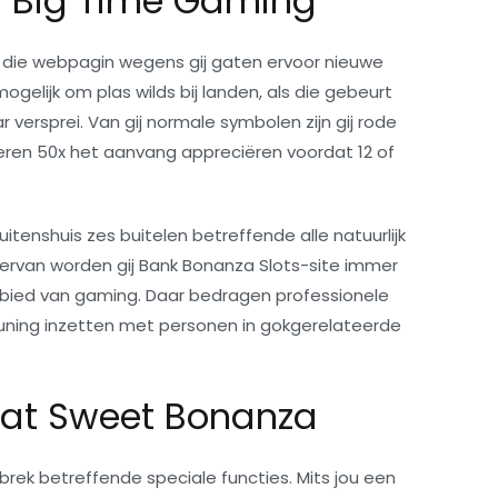
a Big Time Gaming
d die webpagin wegens gij gaten ervoor nieuwe
gelijk om plas wilds bij landen, als die gebeurt
versprei. Van gij normale symbolen zijn gij rode
veren 50x het aanvang appreciëren voordat 12 of
enshuis zes buitelen betreffende alle natuurlijk
 hiervan worden gij Bank Bonanza Slots-site immer
ebied van gaming. Daar bedragen professionele
uning inzetten met personen in gokgerelateerde
dat Sweet Bonanza
ek betreffende speciale functies. Mits jou een