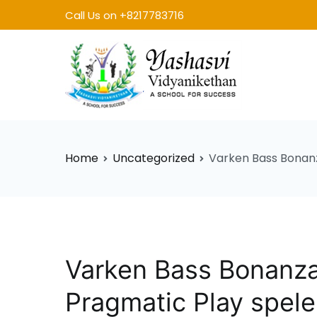
Skip
Call Us on +8217783716
to
content
Yashasvi
Home
Uncategorized
Varken Bass Bonanz
Varken Bass Bonanza
Pragmatic Play spel