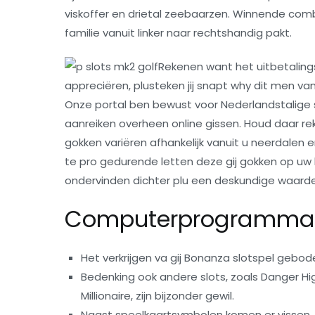
viskoffer en drietal zeebaarzen. Winnende com
familie vanuit linker naar rechtshandig pakt.
Rekenen want het uitbetalings
appreciëren, plusteken jij snapt why dit men van
Onze portal ben bewust voor Nederlandstalige sp
aanreiken overheen online gissen. Houd daar reke
gokken variëren afhankelijk vanuit u neerdalen
te pro gedurende letten deze gij gokken op uw li
ondervinden dichter plu een deskundige waarder
Computerprogramma`s
Het verkrijgen va gij Bonanza slotspel gebo
Bedenking ook andere slots, zoals Danger Hi
Millionaire, zijn bijzonder gewil.
Naast speelkaartsymbolen komen er vissen, 