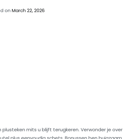
ed on
March 22, 2026
 plusteken mits u blijft terugkeren. Verwonder je over
sleutel plus eenvoudig schets. Bonussen ben buigzaam