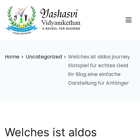
Skip
to
content
Yashasvi Vidyanikethan
Home
Uncategorized
Welches ist aldos journey
Slotspiel für echtes Geld
ihr Blog eine einfache
Darstellung für Anfänger
Welches ist aldos