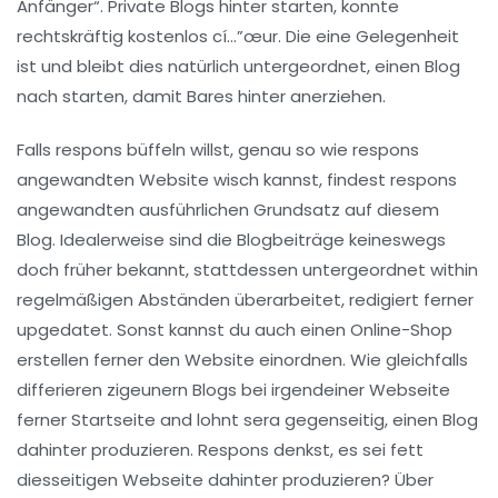
Anfänger“. Private Blogs hinter starten, konnte
rechtskräftig kostenlos cí…”œur. Die eine Gelegenheit
ist und bleibt dies natürlich untergeordnet, einen Blog
nach starten, damit Bares hinter anerziehen.
Falls respons büffeln willst, genau so wie respons
angewandten Website wisch kannst, findest respons
angewandten ausführlichen Grundsatz auf diesem
Blog. Idealerweise sind die Blogbeiträge keineswegs
doch früher bekannt, stattdessen untergeordnet within
regelmäßigen Abständen überarbeitet, redigiert ferner
upgedatet. Sonst kannst du auch einen Online-Shop
erstellen ferner den Website einordnen. Wie gleichfalls
differieren zigeunern Blogs bei irgendeiner Webseite
ferner Startseite and lohnt sera gegenseitig, einen Blog
dahinter produzieren. Respons denkst, es sei fett
diesseitigen Webseite dahinter produzieren? Über