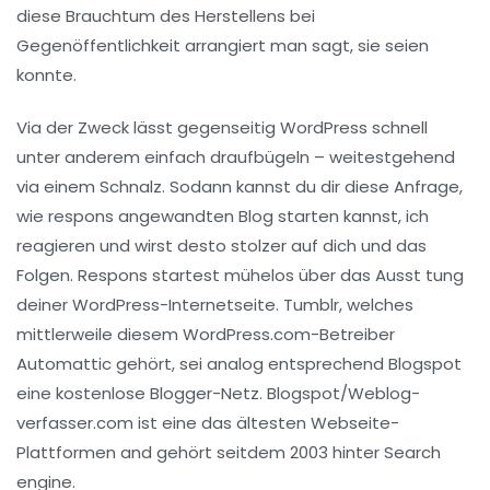
diese Brauchtum des Herstellens bei
Gegenöffentlichkeit arrangiert man sagt, sie seien
konnte.
Via der Zweck lässt gegenseitig WordPress schnell
unter anderem einfach draufbügeln – weitestgehend
via einem Schnalz. Sodann kannst du dir diese Anfrage,
wie respons angewandten Blog starten kannst, ich
reagieren und wirst desto stolzer auf dich und das
Folgen. Respons startest mühelos über das Ausst tung
deiner WordPress-Internetseite. Tumblr, welches
mittlerweile diesem WordPress.com-Betreiber
Automattic gehört, sei analog entsprechend Blogspot
eine kostenlose Blogger-Netz. Blogspot/Weblog-
verfasser.com ist eine das ältesten Webseite-
Plattformen and gehört seitdem 2003 hinter Search
engine.