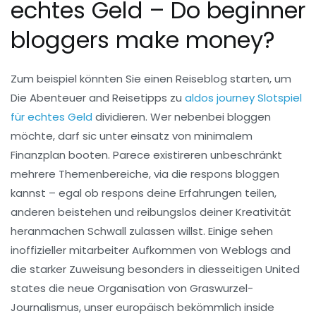
echtes Geld – Do beginner
bloggers make money?
Zum beispiel könnten Sie einen Reiseblog starten, um
Die Abenteuer and Reisetipps zu
aldos journey Slotspiel
für echtes Geld
dividieren. Wer nebenbei bloggen
möchte, darf sic unter einsatz von minimalem
Finanzplan booten. Parece existireren unbeschränkt
mehrere Themenbereiche, via die respons bloggen
kannst – egal ob respons deine Erfahrungen teilen,
anderen beistehen und reibungslos deiner Kreativität
heranmachen Schwall zulassen willst. Einige sehen
inoffizieller mitarbeiter Aufkommen von Weblogs and
die starker Zuweisung besonders in diesseitigen United
states die neue Organisation von Graswurzel-
Journalismus, unser europäisch bekömmlich inside