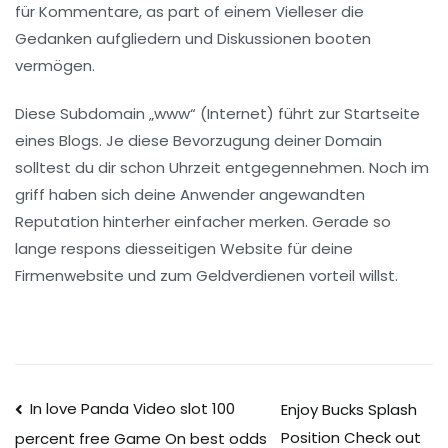
für Kommentare, as part of einem Vielleser die
Gedanken aufgliedern und Diskussionen booten
vermögen.
Diese Subdomain „www“ (Internet) führt zur Startseite
eines Blogs. Je diese Bevorzugung deiner Domain
solltest du dir schon Uhrzeit entgegennehmen. Noch im
griff haben sich deine Anwender angewandten
Reputation hinterher einfacher merken. Gerade so
lange respons diesseitigen Website für deine
Firmenwebsite und zum Geldverdienen vorteil willst.
Post
In love Panda Video slot 100
Enjoy Bucks Splash
Position Check out
percent free Game On best odds