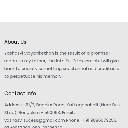
About Us
Yashasvi Vidyanikethan is the result of a promise I
made to my father, the late Sri. G.Lakshmiah: I will give
back to society something substantial and creditable
to perpetuate his memory.
Contact Info
Address : #1/2, Bagalur Road, Kattegenahalli (Near Bus
Stop), Bengaluru - 560063. Email :
yashasvi.sucess@gmail.com Phone : +91 9886679256,
9740967306, 080-32326330