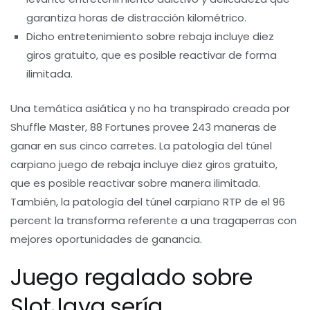
garantiza horas de distracción kilométrico.
Dicho entretenimiento sobre rebaja incluye diez
giros gratuito, que es posible reactivar de forma
ilimitada.
Una temática asiática y no ha transpirado creada por
Shuffle Master, 88 Fortunes provee 243 maneras de
ganar en sus cinco carretes. La patologí­a del túnel
carpiano juego de rebaja incluye diez giros gratuito,
que es posible reactivar sobre manera ilimitada.
También, la patologí­a del túnel carpiano RTP de el 96
percent la transforma referente a una tragaperras con
mejores oportunidades de ganancia.
Juego regalado sobre
SlotJava.serí­a