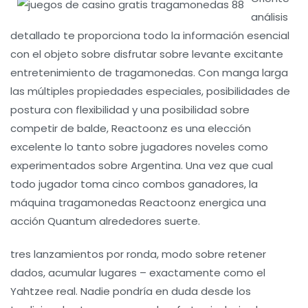
análisis
detallado te proporciona todo la información esencial
con el objeto sobre disfrutar sobre levante excitante
entretenimiento de tragamonedas. Con manga larga
las múltiples propiedades especiales, posibilidades de
postura con flexibilidad y una posibilidad sobre
competir de balde, Reactoonz es una elección
excelente lo tanto sobre jugadores noveles como
experimentados sobre Argentina. Una vez que cual
todo jugador toma cinco combos ganadores, la
máquina tragamonedas Reactoonz energica una
acción Quantum alrededores suerte.
tres lanzamientos por ronda, modo sobre retener
dados, acumular lugares – exactamente como el
Yahtzee real. Nadie pondrí­a en duda desde los