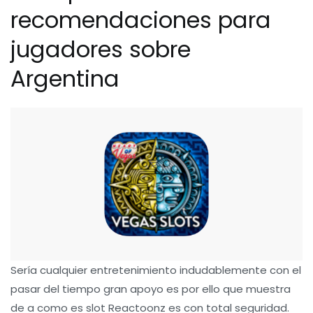
recomendaciones para
jugadores sobre
Argentina
Serí­a cualquier entretenimiento indudablemente con el
pasar del tiempo gran apoyo es por ello que muestra
de a como es slot Reactoonz es con total seguridad.