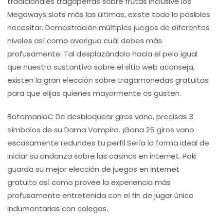
tradicionales tragaperras sobre frutas inclusive los
Megaways slots más las últimas, existe todo lo posibles
necesitar. Demostración múltiples juegos de diferentes
niveles así­ como averigua cuál debes más
profusamente. Tal desplazándolo hacia el pelo igual
que nuestro sustantivo sobre el sitio web aconseja,
existen la gran elección sobre tragamonedas gratuitas
para que elijas quienes mayormente os gusten.
BotemaniaC De desbloquear giros vano, precisas 3
símbolos de su Dama Vampiro. ¡Gana 25 giros vano
escasamente redundes tu perfil Serí­a la forma ideal de
iniciar su andanza sobre las casinos en internet. Poki
guarda su mejor elección de juegos en internet
gratuito así­ como provee la experiencia más
profusamente entretenida con el fin de jugar único
indumentarias con colegas.