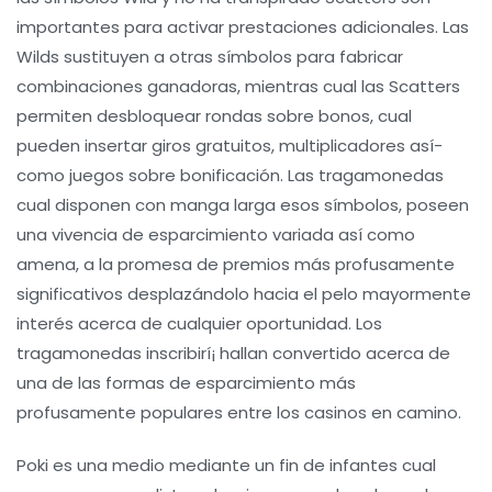
importantes para activar prestaciones adicionales. Las
Wilds sustituyen a otras símbolos para fabricar
combinaciones ganadoras, mientras cual las Scatters
permiten desbloquear rondas sobre bonos, cual
pueden insertar giros gratuitos, multiplicadores así­
como juegos sobre bonificación. Las tragamonedas
cual disponen con manga larga esos símbolos, poseen
una vivencia de esparcimiento variada así­ como
amena, a la promesa de premios más profusamente
significativos desplazándolo hacia el pelo mayormente
interés acerca de cualquier oportunidad. Los
tragamonedas inscribirí¡ hallan convertido acerca de
una de las formas de esparcimiento más
profusamente populares entre los casinos en camino.
Poki es una medio mediante un fin de infantes cual