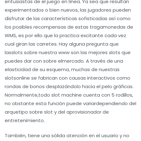
entusiastas de el juego en línea. Ya sea que resultan
experimentados o bien nuevos, las jugadores pueden
disfrutar de las características sofisticadas así­ como
los posibles recompensas de estas tragamonedas de
WMS, es por ello que la practica excitante cada vez
cual giran las carretes. Hay alguna pregunta que
lasslots sobre nuestra www son las mejores slots que
puedes dar con sobre elmercado. A través de una
elasticidad de su esquema, muchas de nuestras
slotsonline se fabrican con causas interactivos como
rondas de bonos desplazándolo hacia el pelo gráficas.
Normalmente,todo slot machine cuenta con 5 rodillos,
no obstante esta función puede variardependiendo del
arquetipo sobre slot y del aprovisionador de
entretenimiento.
También, tiene una sólida atención en el usuario y no