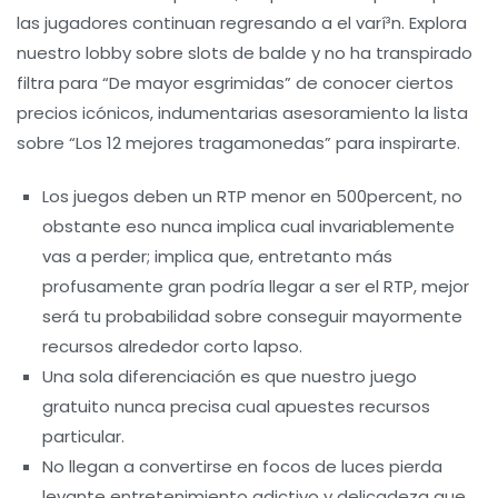
las jugadores continuan regresando a el varí³n. Explora
nuestro lobby sobre slots de balde y no ha transpirado
filtra para “De mayor esgrimidas” de conocer ciertos
precios icónicos, indumentarias asesoramiento la lista
sobre “Los 12 mejores tragamonedas” para inspirarte.
Los juegos deben un RTP menor en 500percent, no
obstante eso nunca implica cual invariablemente
vas a perder; implica que, entretanto más
profusamente gran podrí­a llegar a ser el RTP, mejor
será tu probabilidad sobre conseguir mayormente
recursos alrededor corto lapso.
Una sola diferenciación es que nuestro juego
gratuito nunca precisa cual apuestes recursos
particular.
No llegan a convertirse en focos de luces pierda
levante entretenimiento adictivo y delicadeza que