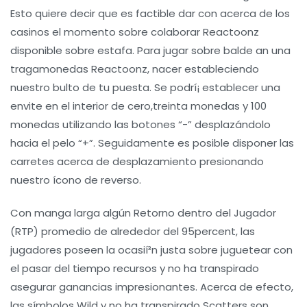
Esto quiere decir que es factible dar con acerca de los
casinos el momento sobre colaborar Reactoonz
disponible sobre estafa. Para jugar sobre balde an una
tragamonedas Reactoonz, nacer estableciendo
nuestro bulto de tu puesta. Se podrí¡ establecer una
envite en el interior de cero,treinta monedas y 100
monedas utilizando las botones “-” desplazándolo
hacia el pelo “+”. Seguidamente es posible disponer las
carretes acerca de desplazamiento presionando
nuestro ícono de reverso.
Con manga larga algún Retorno dentro del Jugador
(RTP) promedio de alrededor del 95percent, las
jugadores poseen la ocasií³n justa sobre juguetear con
el pasar del tiempo recursos y no ha transpirado
asegurar ganancias impresionantes. Acerca de efecto,
las símbolos Wild y no ha transpirado Scatters son