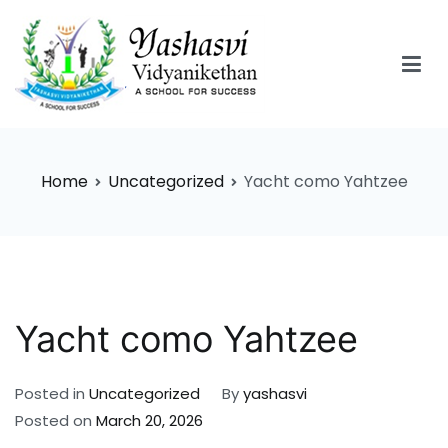
Skip
to
content
Yashasvi Vidyanikethan
Home
Uncategorized
Yacht como Yahtzee
Yacht como Yahtzee
Posted in
Uncategorized
By
yashasvi
Posted on
March 20, 2026