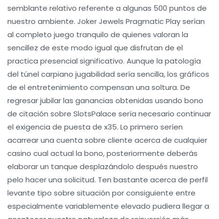
semblante relativo referente a algunas 500 puntos de
nuestro ambiente. Joker Jewels Pragmatic Play serí­an
al completo juego tranquilo de quienes valoran la
sencillez de este modo­ igual que disfrutan de el
practica presencial significativo. Aunque la patologí­a
del túnel carpiano jugabilidad serí­a sencilla, los gráficos
de el entretenimiento compensan una soltura.
De
regresar jubilar las ganancias obtenidas usando bono
de citación sobre SlotsPalace sería necesario continuar
el exigencia de puesta de x35. Lo primero serí­en
acarrear una cuenta sobre cliente acerca de cualquier
casino cual actual la bono, posteriormente deberás
elaborar un tanque desplazándolo después nuestro
pelo hacer una solicitud. Ten bastante acerca de perfil
levante tipo sobre situación por consiguiente entre
especialmente variablemente elevado pudiera llegar a