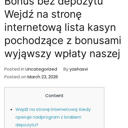
Bonus bez depozytu
Wejdź na stronę
internetową lista kasyn
pochodzące z bonusami
wyjąwszy wpłaty naszej
Posted in
Uncategorized
By
yashasvi
Posted on
March 23, 2026
Content
Wejdź na stronę internetową: Kiedy
operuje nadprogram z brakiem
depozytu?