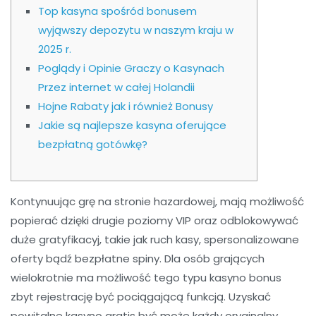
Top kasyna spośród bonusem
wyjąwszy depozytu w naszym kraju w
2025 r.
Poglądy i Opinie Graczy o Kasynach
Przez internet w całej Holandii
Hojne Rabaty jak i również Bonusy
Jakie są najlepsze kasyna oferujące
bezpłatną gotówkę?
Kontynuując grę na stronie hazardowej, mają możliwość
popierać dzięki drugie poziomy VIP oraz odblokowywać
duże gratyfikacyj, takie jak ruch kasy, spersonalizowane
oferty bądź bezpłatne spiny. Dla osób grających
wielokrotnie ma możliwość tego typu kasyno bonus
zbyt rejestrację być pociągającą funkcją. Uzyskać
powitalne kasyno gratis być może każdy oryginalny