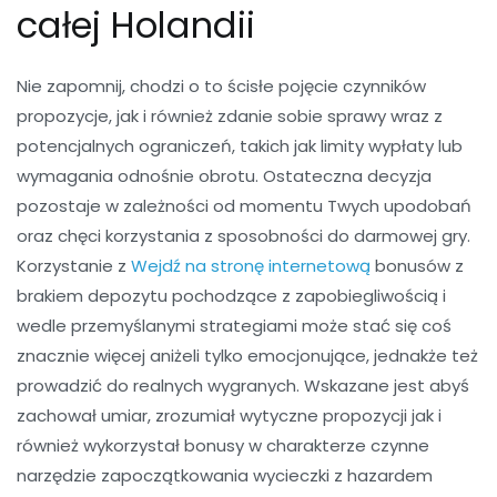
całej Holandii
Nie zapomnij, chodzi o to ścisłe pojęcie czynników
propozycje, jak i również zdanie sobie sprawy wraz z
potencjalnych ograniczeń, takich jak limity wypłaty lub
wymagania odnośnie obrotu. Ostateczna decyzja
pozostaje w zależności od momentu Twych upodobań
oraz chęci korzystania z sposobności do darmowej gry.
Korzystanie z
Wejdź na stronę internetową
bonusów z
brakiem depozytu pochodzące z zapobiegliwością i
wedle przemyślanymi strategiami może stać się coś
znacznie więcej aniżeli tylko emocjonujące, jednakże też
prowadzić do realnych wygranych. Wskazane jest abyś
zachował umiar, zrozumiał wytyczne propozycji jak i
również wykorzystał bonusy w charakterze czynne
narzędzie zapoczątkowania wycieczki z hazardem